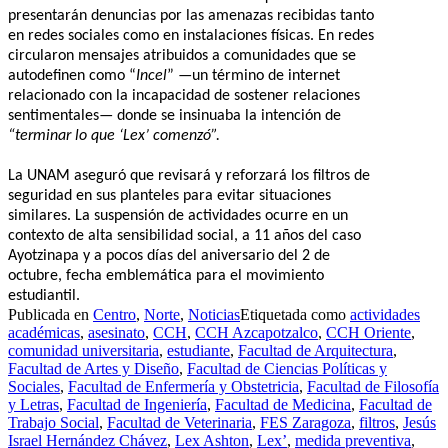
presentarán denuncias por las amenazas recibidas tanto
en redes sociales como en instalaciones físicas. En redes
circularon mensajes atribuidos a comunidades que se
autodefinen como “
Incel
” —un término de internet
relacionado con la incapacidad de sostener relaciones
sentimentales— donde se insinuaba la intención de
“terminar lo que ‘Lex’ comenzó”.
La UNAM aseguró que revisará y reforzará los filtros de
seguridad en sus planteles para evitar situaciones
similares. La suspensión de actividades ocurre en un
contexto de alta sensibilidad social, a 11 años del caso
Ayotzinapa y a pocos días del aniversario del 2 de
octubre, fecha emblemática para el movimiento
estudiantil.
Publicada en
Centro
,
Norte
,
Noticias
Etiquetada como
actividades
académicas
,
asesinato
,
CCH
,
CCH Azcapotzalco
,
CCH Oriente
,
comunidad universitaria
,
estudiante
,
Facultad de Arquitectura
,
Facultad de Artes y Diseño
,
Facultad de Ciencias Políticas y
Sociales
,
Facultad de Enfermería y Obstetricia
,
Facultad de Filosofía
y Letras
,
Facultad de Ingeniería
,
Facultad de Medicina
,
Facultad de
Trabajo Social
,
Facultad de Veterinaria
,
FES Zaragoza
,
filtros
,
Jesús
Israel Hernández Chávez
,
Lex Ashton
,
Lex’
,
medida preventiva
,