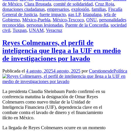
de México
,
Clara Brugada
,
comité de solidaridad
,
Cruz Roja
,
donaciones ciudadanas
,
empresarios
,
explosión
,
familias
,
Fiscalía
General de Justicia
,
fuerte impacto
,
gas LP
,
Iztapalapa
,
jefa de
Gobierno
,
México-Puebla
,
México-Texcoco
,
ONU
,
personalidades
reconocidas
,
personas lesionadas
,
Puente de la Concordia
,
sociedad
civil
,
Tuxpan
,
UNAM
,
Veracruz
Reyes Colmenares, el perfil de
inteligencia que llega a la UIF en medio
de investigaciones por lavado
Publicada el
4 agosto, 2025
4 agosto, 2025
por
CuestionesdePolítica
La presidenta Claudia Sheinbaum Pardo confirmó en su
conferencia matutina la designación de Omar Reyes
Colmenares como nuevo titular de la Unidad de
Inteligencia Financiera (UIF), dependencia clave en el
combate contra el lavado de dinero y el financiamiento
ilícito en México.
La llegada de Reyes Colmenares ocurre en un momento