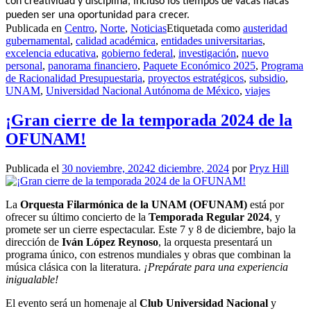
con creatividad y disciplina, incluso los tiempos de vacas flacas
pueden ser una oportunidad para crecer.
Publicada en
Centro
,
Norte
,
Noticias
Etiquetada como
austeridad
gubernamental
,
calidad académica
,
entidades universitarias
,
excelencia educativa
,
gobierno federal
,
investigación
,
nuevo
personal
,
panorama financiero
,
Paquete Económico 2025
,
Programa
de Racionalidad Presupuestaria
,
proyectos estratégicos
,
subsidio
,
UNAM
,
Universidad Nacional Autónoma de México
,
viajes
¡Gran cierre de la temporada 2024 de la
OFUNAM!
Publicada el
30 noviembre, 2024
2 diciembre, 2024
por
Pryz Hill
La
Orquesta Filarmónica de la UNAM (OFUNAM)
está por
ofrecer su último concierto de la
Temporada Regular 2024
, y
promete ser un cierre espectacular. Este 7 y 8 de diciembre, bajo la
dirección de
Iván López Reynoso
, la orquesta presentará un
programa único, con estrenos mundiales y obras que combinan la
música clásica con la literatura.
¡Prepárate para una experiencia
inigualable!
El evento será un homenaje al
Club Universidad Nacional
y