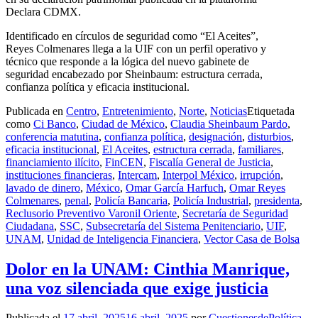
Declara CDMX.
Identificado en círculos de seguridad como “El Aceites”,
Reyes Colmenares llega a la UIF con un perfil operativo y
técnico que responde a la lógica del nuevo gabinete de
seguridad encabezado por Sheinbaum: estructura cerrada,
confianza política y eficacia institucional.
Publicada en
Centro
,
Entretenimiento
,
Norte
,
Noticias
Etiquetada
como
Ci Banco
,
Ciudad de México
,
Claudia Sheinbaum Pardo
,
conferencia matutina
,
confianza política
,
designación
,
disturbios
,
eficacia institucional
,
El Aceites
,
estructura cerrada
,
familiares
,
financiamiento ilícito
,
FinCEN
,
Fiscalía General de Justicia
,
instituciones financieras
,
Intercam
,
Interpol México
,
irrupción
,
lavado de dinero
,
México
,
Omar García Harfuch
,
Omar Reyes
Colmenares
,
penal
,
Policía Bancaria
,
Policía Industrial
,
presidenta
,
Reclusorio Preventivo Varonil Oriente
,
Secretaría de Seguridad
Ciudadana
,
SSC
,
Subsecretaría del Sistema Penitenciario
,
UIF
,
UNAM
,
Unidad de Inteligencia Financiera
,
Vector Casa de Bolsa
Dolor en la UNAM: Cinthia Manrique,
una voz silenciada que exige justicia
Publicada el
17 abril, 2025
16 abril, 2025
por
CuestionesdePolítica