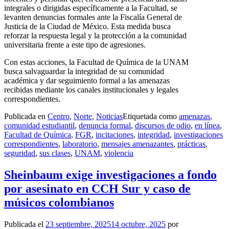
integrales o dirigidas específicamente a la Facultad, se
levanten denuncias formales ante la Fiscalía General de
Justicia de la Ciudad de México. Esta medida busca
reforzar la respuesta legal y la protección a la comunidad
universitaria frente a este tipo de agresiones.
Con estas acciones, la Facultad de Química de la UNAM
busca salvaguardar la integridad de su comunidad
académica y dar seguimiento formal a las amenazas
recibidas mediante los canales institucionales y legales
correspondientes.
Publicada en
Centro
,
Norte
,
Noticias
Etiquetada como
amenazas
,
comunidad estudiantil
,
denuncia formal
,
discursos de odio
,
en línea
,
Facultad de Química
,
FGR
,
incitaciones
,
integridad
,
investigaciones
correspondientes
,
laboratorio
,
mensajes amenazantes
,
prácticas
,
seguridad
,
sus clases
,
UNAM
,
violencia
Sheinbaum exige investigaciones a fondo
por asesinato en CCH Sur y caso de
músicos colombianos
Publicada el
23 septiembre, 2025
14 octubre, 2025
por