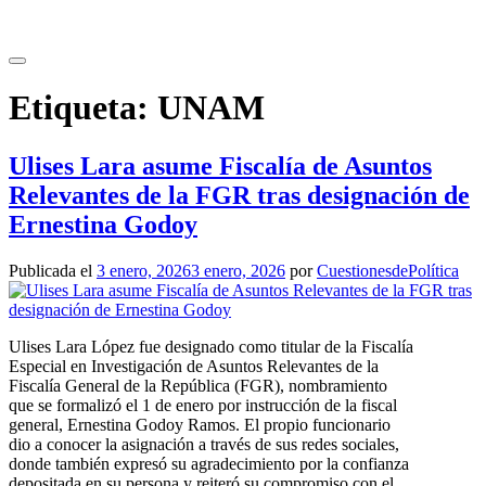
Saltar
al
contenido
Etiqueta:
UNAM
Ulises Lara asume Fiscalía de Asuntos
Relevantes de la FGR tras designación de
Ernestina Godoy
Publicada el
3 enero, 2026
3 enero, 2026
por
CuestionesdePolítica
Ulises Lara López fue designado como titular de la Fiscalía
Especial en Investigación de Asuntos Relevantes de la
Fiscalía General de la República (FGR), nombramiento
que se formalizó el 1 de enero por instrucción de la fiscal
general, Ernestina Godoy Ramos. El propio funcionario
dio a conocer la asignación a través de sus redes sociales,
donde también expresó su agradecimiento por la confianza
depositada en su persona y reiteró su compromiso con el