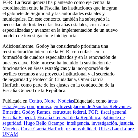
FGR. La fiscal general ha planteado como eje central la
coordinación entre la Fiscalía, las instituciones que integran
el gabinete de Seguridad y las autoridades estatales y
municipales. En este contexto, también ha subrayado la
necesidad de fortalecer las fiscalías estatales, crear áreas
especializadas y avanzar en la implementación de un nuevo
modelo de investigación e inteligencia.
Adicionalmente, Godoy ha considerado prioritaria una
reestructuración interna de la FGR, con énfasis en la
formación de cuadros especializados y en la renovación de
puestos clave. Este proceso ha incluido la sustitución de
funcionarios en áreas estratégicas y la incorporación de
perfiles cercanos a su proyecto institucional y al secretario
de Seguridad y Protección Ciudadana, Omar García
Harfuch, como parte de los ajustes en la conducción de la
Fiscalía General de la República.
Publicada en
Centro
,
Norte
,
Noticias
Etiquetada como
áreas
estratégicas
,
compromiso
,
en Investigación de Asuntos Relevantes
,
Ernestina Godoy Ramos
,
estructura federal
,
FGR
,
fiscal general
,
Fiscalía Especial
,
Fiscalía General de la República
,
gabinete de
seguridad
,
Hugo Bello Ocampo
,
inteligencia
,
investigación
,
justicia
,
Morelos
,
Omar García Harfuch
,
responsabilidad
,
Ulises Lara López
,
UNAM