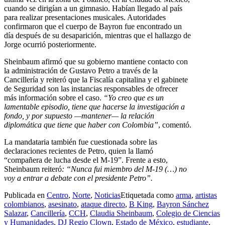
cuando se dirigían a un gimnasio. Habían llegado al país
para realizar presentaciones musicales. Autoridades
confirmaron que el cuerpo de Bayron fue encontrado un
día después de su desaparición, mientras que el hallazgo de
Jorge ocurrió posteriormente.
Sheinbaum afirmó que su gobierno mantiene contacto con
la administración de Gustavo Petro a través de la
Cancillería y reiteró que la Fiscalía capitalina y el gabinete
de Seguridad son las instancias responsables de ofrecer
más información sobre el caso.
“Yo creo que es un
lamentable episodio, tiene que hacerse la investigación a
fondo, y por supuesto —mantener— la relación
diplomática que tiene que haber con Colombia”
, comentó.
La mandataria también fue cuestionada sobre las
declaraciones recientes de Petro, quien la llamó
“compañera de lucha desde el M-19”. Frente a esto,
Sheinbaum reiteró
: “Nunca fui miembro del M-19 (…) no
voy a entrar a debate con el presidente Petro”.
Publicada en
Centro
,
Norte
,
Noticias
Etiquetada como
arma
,
artistas
colombianos
,
asesinato
,
ataque directo
,
B King
,
Bayron Sánchez
Salazar
,
Cancillería
,
CCH
,
Claudia Sheinbaum
,
Colegio de Ciencias
y Humanidades
,
DJ Regio Clown
,
Estado de México
,
estudiante
,