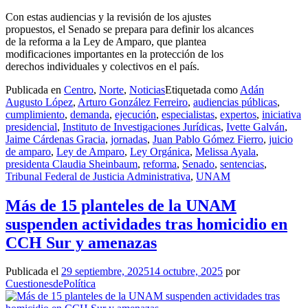
Con estas audiencias y la revisión de los ajustes
propuestos, el Senado se prepara para definir los alcances
de la reforma a la Ley de Amparo, que plantea
modificaciones importantes en la protección de los
derechos individuales y colectivos en el país.
Publicada en
Centro
,
Norte
,
Noticias
Etiquetada como
Adán
Augusto López
,
Arturo González Ferreiro
,
audiencias públicas
,
cumplimiento
,
demanda
,
ejecución
,
especialistas
,
expertos
,
iniciativa
presidencial
,
Instituto de Investigaciones Jurídicas
,
Ivette Galván
,
Jaime Cárdenas Gracia
,
jornadas
,
Juan Pablo Gómez Fierro
,
juicio
de amparo
,
Ley de Amparo
,
Ley Orgánica
,
Melissa Ayala
,
presidenta Claudia Sheinbaum
,
reforma
,
Senado
,
sentencias
,
Tribunal Federal de Justicia Administrativa
,
UNAM
Más de 15 planteles de la UNAM
suspenden actividades tras homicidio en
CCH Sur y amenazas
Publicada el
29 septiembre, 2025
14 octubre, 2025
por
CuestionesdePolítica