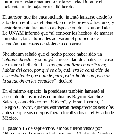
murió en el estacionamiento de la escuela. Durante el
incidente, un trabajador resultó herido.
El agresor, que iba encapuchado, intentó lanzarse desde lo
alto de un edificio del plantel, lo que le provocó fracturas, y
posteriormente fue puesto a disposición de las autoridades.
La UNAM informó que “al conocer los hechos, de manera
inmediata, las autoridades activaron el protocolo de
atención para casos de violencia con arma”.
Sheinbaum señaló que el hecho parece haber sido un
“
ataque directo
” y subrayó la necesidad de analizar el caso
de manera individual.
“Hay que analizar en particular,
hablar del caso, por qué se dio, cuál era la condición de
este estudiante que agrede para poder hablar un poco de
la situación en las escuelas”,
declaró.
En el mismo espacio, la presidenta también lamentó el
asesinato de los artistas colombianos Bayron Sánchez
Salazar, conocido como “
B King
”, y Jorge Herrera, DJ
“Regio Clown”, quienes estuvieron desaparecidos seis días
antes de que sus cuerpos fueran localizados en el Estado de
México.
El pasado 16 de septiembre, ambos fueron vistos por
última vez en la zona de Polanco, en la Ciudad de México,