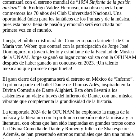
comenzará con el estreno mundial de “
1954 Sinfonía de la pasión
auriazul”
de Rodrigo Valdez Hermoso, una obra especial que
conmemora los 70 años del Club Universidad Nacional. Una
oportunidad única para los fanáticos de los Pumas y de la música,
pues esta pieza llena de pasión y emoción será escuchada por
primera vez en el mundo.
Luego, el público disfrutará del Concierto para clarinete 1 de Carl
Maria von Weber, que contará con la participación de Jorge José
Domínguez, un joven talento y estudiante de la Facultad de Música
de la UNAM. Jorge se ganó su lugar como solista con la OFUNAM
después de haber ganado un concurso en 2023. ¡Un talento
mexicano que promete dejar huella!
El gran cierre del programa será el estreno en México de “Inferno”,
la primera parte del ballet Dante de Thomas Adès, inspirado en la
Divina Comedia de Dante Alighieri. Esta obra llevará a los
asistentes a un viaje a través del infierno de Dante, con una música
vibrante que complementa la grandiosidad de la historia.
La temporada 2024 de la OFUNAM ha explorado la magia de la
música y la literatura con la profunda conexión entre la música y la
literatura, con obras que han sido inspiradas en grandes textos como
La Divina Comedia de Dante y Romeo y Julieta de Shakespeare.
Además, se han presentado estrenos mundiales que dan una mirada