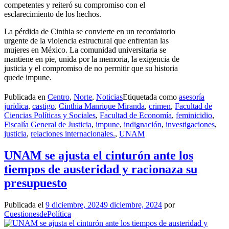
competentes y reiteró su compromiso con el
esclarecimiento de los hechos.
La pérdida de Cinthia se convierte en un recordatorio
urgente de la violencia estructural que enfrentan las
mujeres en México. La comunidad universitaria se
mantiene en pie, unida por la memoria, la exigencia de
justicia y el compromiso de no permitir que su historia
quede impune.
Publicada en
Centro
,
Norte
,
Noticias
Etiquetada como
asesoría
jurídica
,
castigo
,
Cinthia Manrique Miranda
,
crimen
,
Facultad de
Ciencias Políticas y Sociales
,
Facultad de Economía
,
feminicidio
,
Fiscalía General de Justicia
,
impune
,
indignación
,
investigaciones
,
justicia
,
relaciones internacionales.
,
UNAM
UNAM se ajusta el cinturón ante los
tiempos de austeridad y racionaza su
presupuesto
Publicada el
9 diciembre, 2024
9 diciembre, 2024
por
CuestionesdePolítica