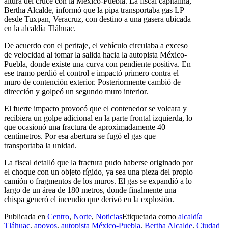
altura del cruce con la México-Puebla. La fiscal capitalina,
Bertha Alcalde, informó que la pipa transportaba gas LP
desde Tuxpan, Veracruz, con destino a una gasera ubicada
en la alcaldía Tláhuac.
De acuerdo con el peritaje, el vehículo circulaba a exceso
de velocidad al tomar la salida hacia la autopista México-
Puebla, donde existe una curva con pendiente positiva. En
ese tramo perdió el control e impactó primero contra el
muro de contención exterior. Posteriormente cambió de
dirección y golpeó un segundo muro interior.
El fuerte impacto provocó que el contenedor se volcara y
recibiera un golpe adicional en la parte frontal izquierda, lo
que ocasionó una fractura de aproximadamente 40
centímetros. Por esa abertura se fugó el gas que
transportaba la unidad.
La fiscal detalló que la fractura pudo haberse originado por
el choque con un objeto rígido, ya sea una pieza del propio
camión o fragmentos de los muros. El gas se expandió a lo
largo de un área de 180 metros, donde finalmente una
chispa generó el incendio que derivó en la explosión.
Publicada en
Centro
,
Norte
,
Noticias
Etiquetada como
alcaldía
Tláhuac
,
apoyos
,
autopista México-Puebla
,
Bertha Alcalde
,
Ciudad