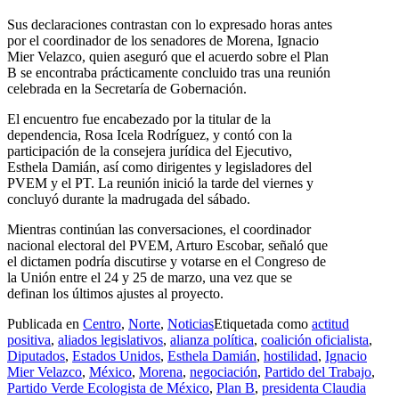
Sus declaraciones contrastan con lo expresado horas antes
por el coordinador de los senadores de Morena, Ignacio
Mier Velazco, quien aseguró que el acuerdo sobre el Plan
B se encontraba prácticamente concluido tras una reunión
celebrada en la Secretaría de Gobernación.
El encuentro fue encabezado por la titular de la
dependencia, Rosa Icela Rodríguez, y contó con la
participación de la consejera jurídica del Ejecutivo,
Esthela Damián, así como dirigentes y legisladores del
PVEM y el PT. La reunión inició la tarde del viernes y
concluyó durante la madrugada del sábado.
Mientras continúan las conversaciones, el coordinador
nacional electoral del PVEM, Arturo Escobar, señaló que
el dictamen podría discutirse y votarse en el Congreso de
la Unión entre el 24 y 25 de marzo, una vez que se
definan los últimos ajustes al proyecto.
Publicada en
Centro
,
Norte
,
Noticias
Etiquetada como
actitud
positiva
,
aliados legislativos
,
alianza política
,
coalición oficialista
,
Diputados
,
Estados Unidos
,
Esthela Damián
,
hostilidad
,
Ignacio
Mier Velazco
,
México
,
Morena
,
negociación
,
Partido del Trabajo
,
Partido Verde Ecologista de México
,
Plan B
,
presidenta Claudia