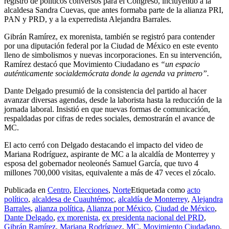
registro de políticos conversos para el Congreso, incluyendo a la
alcaldesa Sandra Cuevas, que antes formaba parte de la alianza PRI,
PAN y PRD, y a la experredista Alejandra Barrales.
Gibrán Ramírez, ex morenista, también se registró para contender
por una diputación federal por la Ciudad de México en este evento
lleno de simbolismos y nuevas incorporaciones. En su intervención,
Ramírez destacó que Movimiento Ciudadano es
“un espacio
auténticamente socialdemócrata donde la agenda va primero”.
Dante Delgado presumió de la consistencia del partido al hacer
avanzar diversas agendas, desde la laborista hasta la reducción de la
jornada laboral. Insistió en que nuevas formas de comunicación,
respaldadas por cifras de redes sociales, demostrarán el avance de
MC.
El acto cerró con Delgado destacando el impacto del video de
Mariana Rodríguez, aspirante de MC a la alcaldía de Monterrey y
esposa del gobernador neoleonés Samuel García, que tuvo 4
millones 700,000 visitas, equivalente a más de 47 veces el zócalo.
Publicada en
Centro
,
Elecciones
,
Norte
Etiquetada como
acto
político
,
alcaldesa de Cuauhtémoc
,
alcaldía de Monterrey
,
Alejandra
Barrales
,
alianza política
,
Alianza por México
,
Ciudad de México
,
Dante Delgado
,
ex morenista
,
ex presidenta nacional del PRD
,
Gibrán Ramírez
,
Mariana Rodríguez
,
MC
,
Movimiento Ciudadano
,