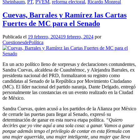
Sheinbaum
,
PT
,
PVEM
,
reforma electoral
,
Ricardo Monreal
Cuevas, Barrales y Ramírez las Cartas
Fuertes de MC para el Senado
Publicada el
19 febrero, 2024
19 febrero, 2024
por
CuestionesdePolítica
En un acto político lleno de sorpresas y declaraciones contundentes,
Sandra Cuevas, alcaldesa de Cuauhtémoc, y Alejandra Barrales, ex
presidenta nacional del PRD, formalizaron su registro como
candidatas al Senado de la República por Movimiento Ciudadano
(MC). El líder nacional del partido naranja, Dante Delgado, entregó
personalmente las constancias en un evento realizado en la Ciudad
de México.
Sandra Cuevas, quien acusó a los partidos de la Alianza por México
de cerrarle las puertas para llegar al Senado, expresó su
determinación de ganar en esta nueva etapa política.
“Quiero
decirles que yo vine aquí a una sola cosa: a ganar. Vamos a ganar
porque además tengo el privilegio de contar en esta fórmula con
una mujer aguerrida, una mujer inteligente, una mujer que lleva