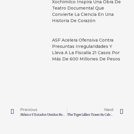
Xochimilco Inspira Una Obra De
Teatro Documental Que
Convierte La Ciencia En Una
Historia De Corazón
ASF Acelera Ofensiva Contra
Presuntas Irregularidades Y
Lleva A La Fiscalía 21 Casos Por
Más De 600 Millones De Pesos
Previous
Next
México Y Estados Unidos Reanudan Diálogo Diplomático En Un Contexto De Tensión Por Cuba
The Tiger Lillies Traen Su Cabaret Oscuro A México Con Nuevo Disco Y Dos Conciertos Imperdibles