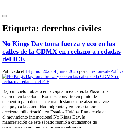
Saltar
al
contenido
Etiqueta:
derechos civiles
No Kings Day toma fuerza y eco en las
calles de la CDMX en rechazo a redadas
del ICE
Publicada el
14 junio, 2025
14 junio, 2025
por
CuestionesdePolítica
Bajo un cielo nublado en la capital mexicana, la Plaza Luis
Cabrera en la colonia Roma se convirtió en punto de
encuentro para decenas de manifestantes que alzaron la voz
en apoyo a la comunidad migrante y en protesta por la
creciente militarización en Estados Unidos. Enmarcada en
el movimiento internacional No Kings Day, la
manifestación de este sábado reunió a ciudadanos de
origen mexicano, mexicanos nacionalizados