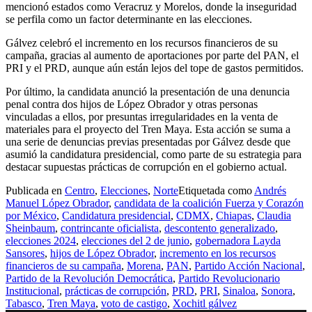
mencionó estados como Veracruz y Morelos, donde la inseguridad
se perfila como un factor determinante en las elecciones.
Gálvez celebró el incremento en los recursos financieros de su
campaña, gracias al aumento de aportaciones por parte del PAN, el
PRI y el PRD, aunque aún están lejos del tope de gastos permitidos.
Por último, la candidata anunció la presentación de una denuncia
penal contra dos hijos de López Obrador y otras personas
vinculadas a ellos, por presuntas irregularidades en la venta de
materiales para el proyecto del Tren Maya. Esta acción se suma a
una serie de denuncias previas presentadas por Gálvez desde que
asumió la candidatura presidencial, como parte de su estrategia para
destacar supuestas prácticas de corrupción en el gobierno actual.
Publicada en
Centro
,
Elecciones
,
Norte
Etiquetada como
Andrés
Manuel López Obrador
,
candidata de la coalición Fuerza y Corazón
por México
,
Candidatura presidencial
,
CDMX
,
Chiapas
,
Claudia
Sheinbaum
,
contrincante oficialista
,
descontento generalizado
,
elecciones 2024
,
elecciones del 2 de junio
,
gobernadora Layda
Sansores
,
hijos de López Obrador
,
incremento en los recursos
financieros de su campaña
,
Morena
,
PAN
,
Partido Acción Nacional
,
Partido de la Revolución Democrática
,
Partido Revolucionario
Institucional
,
prácticas de corrupción
,
PRD
,
PRI
,
Sinaloa
,
Sonora
,
Tabasco
,
Tren Maya
,
voto de castigo
,
Xochitl gálvez