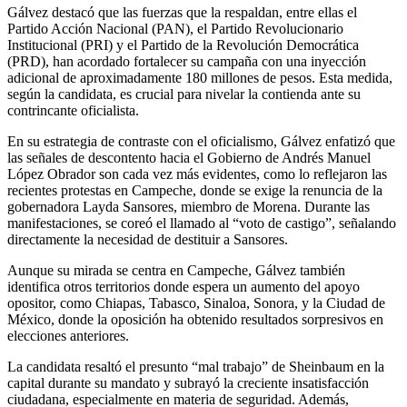
Gálvez destacó que las fuerzas que la respaldan, entre ellas el
Partido Acción Nacional (PAN), el Partido Revolucionario
Institucional (PRI) y el Partido de la Revolución Democrática
(PRD), han acordado fortalecer su campaña con una inyección
adicional de aproximadamente 180 millones de pesos. Esta medida,
según la candidata, es crucial para nivelar la contienda ante su
contrincante oficialista.
En su estrategia de contraste con el oficialismo, Gálvez enfatizó que
las señales de descontento hacia el Gobierno de Andrés Manuel
López Obrador son cada vez más evidentes, como lo reflejaron las
recientes protestas en Campeche, donde se exige la renuncia de la
gobernadora Layda Sansores, miembro de Morena. Durante las
manifestaciones, se coreó el llamado al “voto de castigo”, señalando
directamente la necesidad de destituir a Sansores.
Aunque su mirada se centra en Campeche, Gálvez también
identifica otros territorios donde espera un aumento del apoyo
opositor, como Chiapas, Tabasco, Sinaloa, Sonora, y la Ciudad de
México, donde la oposición ha obtenido resultados sorpresivos en
elecciones anteriores.
La candidata resaltó el presunto “mal trabajo” de Sheinbaum en la
capital durante su mandato y subrayó la creciente insatisfacción
ciudadana, especialmente en materia de seguridad. Además,