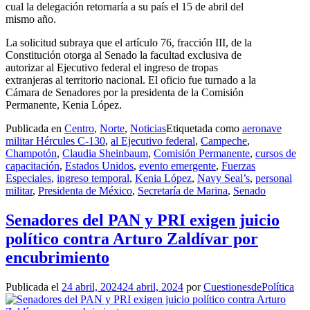
cual la delegación retornaría a su país el 15 de abril del
mismo año.
La solicitud subraya que el artículo 76, fracción III, de la
Constitución otorga al Senado la facultad exclusiva de
autorizar al Ejecutivo federal el ingreso de tropas
extranjeras al territorio nacional. El oficio fue turnado a la
Cámara de Senadores por la presidenta de la Comisión
Permanente, Kenia López.
Publicada en
Centro
,
Norte
,
Noticias
Etiquetada como
aeronave
militar Hércules C-130
,
al Ejecutivo federal
,
Campeche
,
Champotón
,
Claudia Sheinbaum
,
Comisión Permanente
,
cursos de
capacitación
,
Estados Unidos
,
evento emergente
,
Fuerzas
Especiales
,
ingreso temporal
,
Kenia López
,
Navy Seal’s
,
personal
militar
,
Presidenta de México
,
Secretaría de Marina
,
Senado
Senadores del PAN y PRI exigen juicio
político contra Arturo Zaldívar por
encubrimiento
Publicada el
24 abril, 2024
24 abril, 2024
por
CuestionesdePolítica