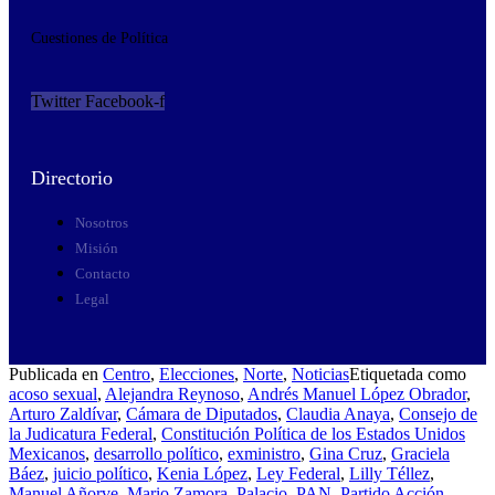
Cuestiones de Política
Twitter
Facebook-f
Directorio
Nosotros
Misión
Contacto
Legal
Publicada en
Centro
,
Elecciones
,
Norte
,
Noticias
Etiquetada como
acoso sexual
,
Alejandra Reynoso
,
Andrés Manuel López Obrador
,
Arturo Zaldívar
,
Cámara de Diputados
,
Claudia Anaya
,
Consejo de
la Judicatura Federal
,
Constitución Política de los Estados Unidos
Mexicanos
,
desarrollo político
,
exministro
,
Gina Cruz
,
Graciela
Báez
,
juicio político
,
Kenia López
,
Ley Federal
,
Lilly Téllez
,
Manuel Añorve
,
Mario Zamora
,
Palacio
,
PAN
,
Partido Acción