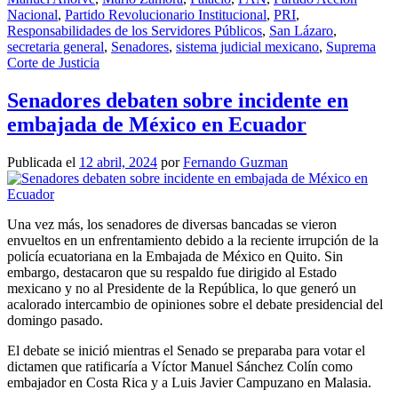
Nacional
,
Partido Revolucionario Institucional
,
PRI
,
Responsabilidades de los Servidores Públicos
,
San Lázaro
,
secretaria general
,
Senadores
,
sistema judicial mexicano
,
Suprema
Corte de Justicia
Senadores debaten sobre incidente en
embajada de México en Ecuador
Publicada el
12 abril, 2024
por
Fernando Guzman
Una vez más, los senadores de diversas bancadas se vieron
envueltos en un enfrentamiento debido a la reciente irrupción de la
policía ecuatoriana en la Embajada de México en Quito. Sin
embargo, destacaron que su respaldo fue dirigido al Estado
mexicano y no al Presidente de la República, lo que generó un
acalorado intercambio de opiniones sobre el debate presidencial del
domingo pasado.
El debate se inició mientras el Senado se preparaba para votar el
dictamen que ratificaría a Víctor Manuel Sánchez Colín como
embajador en Costa Rica y a Luis Javier Campuzano en Malasia.