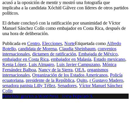
acusó a la oposición de mentir y mostró una fotografía que
implicaba a la candidata Xóchitl Gálvez con líderes de otros partidos
políticos.
El debate concluyó con la ratificación por unanimidad de Víctor
Manuel Sánchez Colín como embajador en Costa Rica, después de
una hora de deliberación.
Publicada en
Centro
,
Elecciones
,
Norte
Etiquetada como
Alfredo
Botello
,
candidata de Morena
,
Claudia Sheinbaum
,
convenios
internacionales
,
dictamen de ratificación
,
Embajada de México
,
embajador en Costa Rica
,
embajador en Malasia
,
Estado mexicano
,
Kenia López
,
Luis Almagro
,
Luis Javier Campuzano
,
Mónica
Fernández Balboa
,
Nancy de la Sierra
,
OEA
,
organismos
internacionales
,
Organización de los Estados Americanos
,
Policía
ecuatoriana
,
presidente de la República
,
Quito
,
r Gustavo Madero
,
senadora panista Lilly Téllez
,
Senadores
,
Víctor Manuel Sánchez
Colín
Funciona gracias a WordPress
|
Tema PopularFX