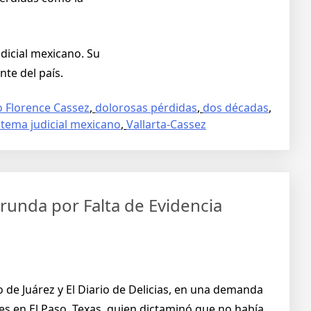
udicial mexicano. Su
nte del país.
o Florence Cassez
,
dolorosas pérdidas
,
dos décadas
,
stema judicial mexicano
,
Vallarta-Cassez
orunda por Falta de Evidencia
 de Juárez y El Diario de Delicias, en una demanda
es en El Paso, Texas, quien dictaminó que no había