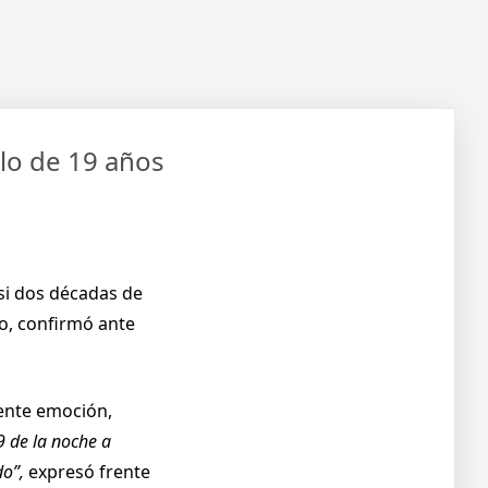
tulo de 19 años
asi dos décadas de
o, confirmó ante
dente emoción,
9 de la noche a
do”,
expresó frente