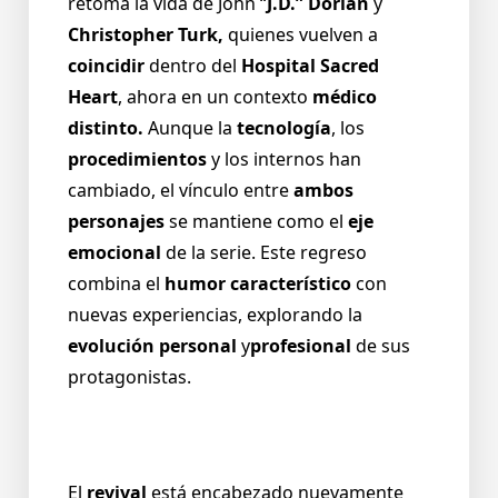
retoma la vida de John “
J.D.” Dorian
y
Christopher Turk,
quienes vuelven a
coincidir
dentro del
Hospital Sacred
Heart
, ahora en un contexto
médico
distinto.
Aunque la
tecnología
, los
procedimientos
y los internos han
cambiado, el vínculo entre
ambos
personajes
se mantiene como el
eje
emocional
de la serie. Este regreso
combina el
humor característico
con
nuevas experiencias, explorando la
evolución personal
y
profesional
de sus
protagonistas.
El
revival
está encabezado nuevamente