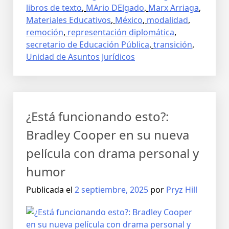
libros de texto
,
MArio DElgado
,
Marx Arriaga
,
Materiales Educativos
,
México
,
modalidad
,
remoción
,
representación diplomática
,
secretario de Educación Pública
,
transición
,
Unidad de Asuntos Jurídicos
¿Está funcionando esto?:
Bradley Cooper en su nueva
película con drama personal y
humor
Publicada el
2 septiembre, 2025
por
Pryz Hill