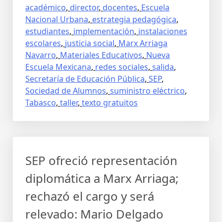
académico
,
director
,
docentes
,
Escuela
Nacional Urbana
,
estrategia pedagógica
,
estudiantes
,
implementación
,
instalaciones
escolares
,
justicia social
,
Marx Arriaga
Navarro
,
Materiales Educativos
,
Nueva
Escuela Mexicana
,
redes sociales
,
salida
,
Secretaría de Educación Pública
,
SEP
,
Sociedad de Alumnos
,
suministro eléctrico
,
Tabasco
,
taller
,
texto gratuitos
SEP ofreció representación
diplomática a Marx Arriaga;
rechazó el cargo y será
relevado: Mario Delgado