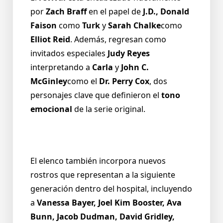
por
Zach Braff
en el papel de
J.D., Donald
Faison
como
Turk
y
Sarah Chalke
como
Elliot Reid
. Además, regresan como
invitados especiales
Judy Reyes
interpretando a
Carla
y
John C.
McGinley
como el
Dr. Perry Cox
, dos
personajes clave que definieron el
tono
emocional
de la serie original.
El elenco también incorpora nuevos
rostros que representan a la siguiente
generación dentro del hospital, incluyendo
a
Vanessa Bayer, Joel Kim Booster, Ava
Bunn, Jacob Dudman, David Gridley,