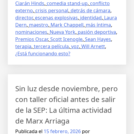
Ciarán Hinds
,
comedia stand-up
,
conflicto
externo
,
crisis personal
,
detrás de cámara
,
director
,
escenas explosivas
,
identidad
,
Laura
Dern
,
maestro
,
Mark Chappell
,
más íntima
,
nominaciones
,
Nueva York
,
pasión deportiva
,
Premios Oscar
,
Scott Icenogle
,
Sean Hayes
,
terapia
,
tercera película
,
voz
,
Will Arnett
,
¿Está funcionando esto?
Sin luz desde noviembre, pero
con taller oficial antes de salir
de la SEP: La última actividad
de Marx Arriaga
Publicada el
15 febrero, 2026
por