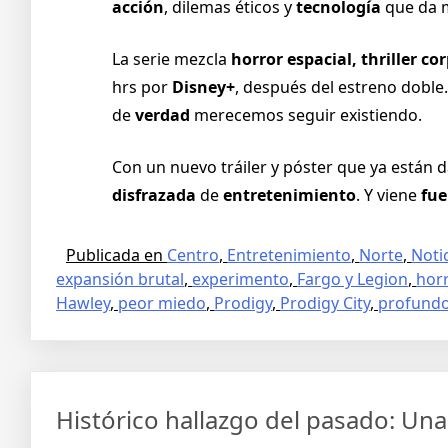
acción
, dilemas éticos y
tecnología
que da m
La serie mezcla
horror espacial, thriller co
hrs por
Disney+
, después del estreno doble.
de
verdad
merecemos seguir existiendo.
Con un nuevo tráiler y póster que ya están d
disfrazada
de
entretenimiento
. Y viene
fue
Publicada en
Centro
,
Entretenimiento
,
Norte
,
Noti
expansión brutal
,
experimento
,
Fargo y Legion
,
horr
Hawley
,
peor miedo
,
Prodigy
,
Prodigy City
,
profund
Histórico hallazgo del pasado: Una 