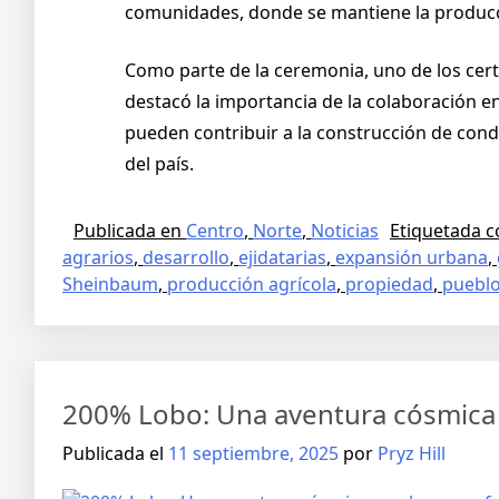
comunidades, donde se mantiene la producci
Como parte de la ceremonia, uno de los cer
destacó la importancia de la colaboración e
pueden contribuir a la construcción de condi
del país.
Publicada en
Centro
,
Norte
,
Noticias
Etiquetada 
agrarios
,
desarrollo
,
ejidatarias
,
expansión urbana
,
Sheinbaum
,
producción agrícola
,
propiedad
,
pueblo
200% Lobo: Una aventura cósmica 
Publicada el
11 septiembre, 2025
por
Pryz Hill