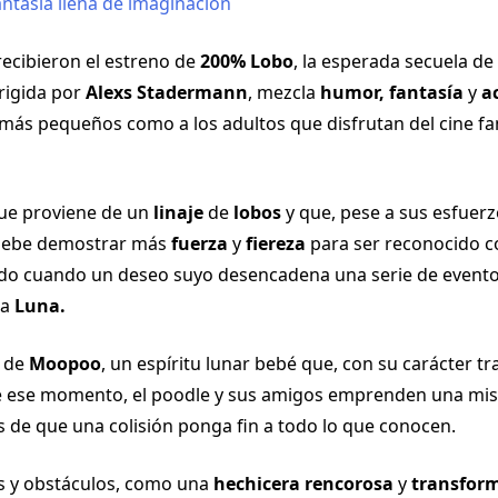
ecibieron el estreno de
200% Lobo
, la esperada secuela de
dirigida por
Alexs Stadermann
, mezcla
humor, fantasía
y
a
 más pequeños como a los adultos que disfrutan del cine fam
ue proviene de un
linaje
de
lobos
y que, pese a sus esfuerzo
 debe demostrar más
fuerza
y
fiereza
para ser reconocido
rado cuando un deseo suyo desencadena una serie de event
la
Luna.
a de
Moopoo
, un espíritu lunar bebé que, con su carácter tr
 de ese momento, el poodle y sus amigos emprenden una misi
es de que una colisión ponga fin a todo lo que conocen.
s y obstáculos, como una
hechicera rencorosa
y
transfor