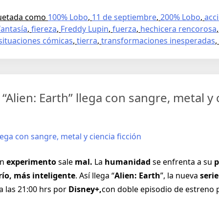
quetada como
100% Lobo
,
11 de septiembre
,
200% Lobo
,
acc
fantasía
,
fiereza
,
Freddy Lupin
,
fuerza
,
hechicera rencorosa
situaciones cómicas
,
tierra
,
transformaciones inesperadas
,
“Alien: Earth” llega con sangre, metal y 
Un
experimento
sale
mal.
La
humanidad
se enfrenta a su
p
río, más inteligente
. Así llega “
Alien: Earth
”, la nueva
seri
a las 21:00 hrs por
Disney+,
con doble episodio de estreno 