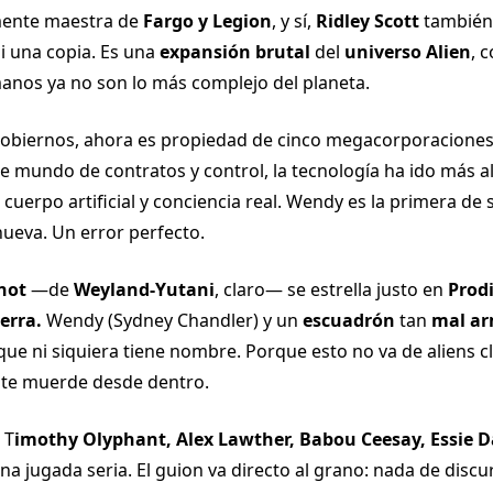
mente maestra de
Fargo y Legion
, y sí,
Ridley Scott
también 
ni una copia. Es una
expansión brutal
del
universo Alien
, 
anos ya no son lo más complejo del planeta.
s gobiernos, ahora es propiedad de cinco megacorporacione
se mundo de contratos y control, la tecnología ha ido más all
uerpo artificial y conciencia real. Wendy es la primera de s
ueva. Un error perfecto.
not
—de
Weyland-Yutani
, claro— se estrella justo en
Prodi
ierra.
Wendy (Sydney Chandler) y un
escuadrón
tan
mal a
ue ni siquiera tiene nombre. Porque esto no va de aliens cl
te muerde desde dentro.
 T
imothy Olyphant, Alex Lawther, Babou Ceesay, Essie 
na jugada seria. El guion va directo al grano: nada de discu