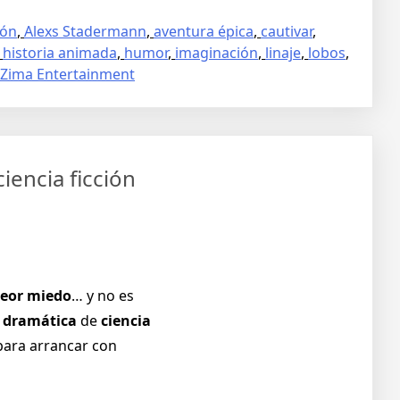
ión
,
Alexs Stadermann
,
aventura épica
,
cautivar
,
,
historia animada
,
humor
,
imaginación
,
linaje
,
lobos
,
Zima Entertainment
ciencia ficción
eor miedo
… y no es
e dramática
de
ciencia
para arrancar con