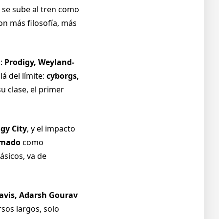
se sube al tren como
con más filosofía, más
s:
Prodigy, Weyland-
á del límite:
cyborgs,
u clase, el primer
gy City
, y el impacto
rmado
como
ásicos, va de
Davis, Adarsh Gourav
rsos largos, solo