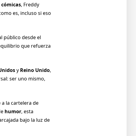
s cómicas
, Freddy
como es, incluso si eso
l público desde el
equilibrio que refuerza
 Unidos
y
Reino Unido
,
rsal: ser uno mismo,
a la cartelera de
 de
humor
, esta
rcajada bajo la luz de