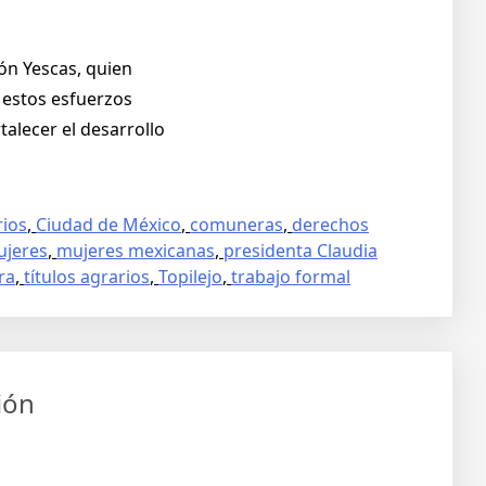
ón Yescas, quien
 estos esfuerzos
talecer el desarrollo
rios
,
Ciudad de México
,
comuneras
,
derechos
jeres
,
mujeres mexicanas
,
presidenta Claudia
ra
,
títulos agrarios
,
Topilejo
,
trabajo formal
ión