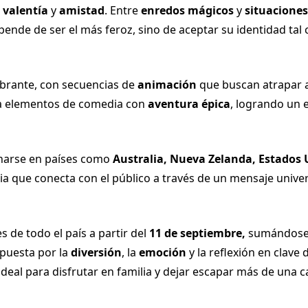
e
valentía
y
amistad
. Entre
enredos mágicos
y
situacione
ende de ser el más feroz, sino de aceptar su identidad tal 
ibrante, con secuencias de
animación
que buscan atrapar a
a elementos de comedia con
aventura épica
, logrando un 
narse en países como
Australia, Nueva Zelanda, Estados
a que conecta con el público a través de un mensaje unive
s de todo el país a partir del
11 de septiembre,
sumándose 
apuesta por la
diversión
, la
emoción
y la reflexión en clave
eal para disfrutar en familia y dejar escapar más de una ca