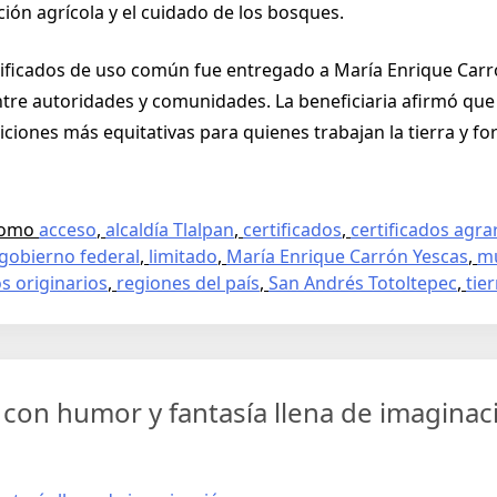
ón agrícola y el cuidado de los bosques.
tificados de uso común fue entregado a María Enrique Carr
ntre autoridades y comunidades. La beneficiaria afirmó que
ciones más equitativas para quienes trabajan la tierra y for
como
acceso
,
alcaldía Tlalpan
,
certificados
,
certificados agra
gobierno federal
,
limitado
,
María Enrique Carrón Yescas
,
mu
s originarios
,
regiones del país
,
San Andrés Totoltepec
,
tier
con humor y fantasía llena de imaginac