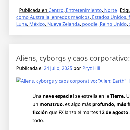
Publicada en
Centro
,
Entretenimiento
,
Norte
Eti
como Australia
,
enredos mágicos
,
Estados Unidos
,
Luna
,
México
,
Nueva Zelanda
,
poodle
,
Reino Unido
,
Aliens, cyborgs y caos corporativo: 
Publicada el
24 julio, 2025
por
Pryz Hill
Una
nave espacial
se estrella en la
Tierra
. 
un
monstruo
, es algo más
profundo
,
más f
ficción
que FX lanza el martes
12 de agosto
todo.