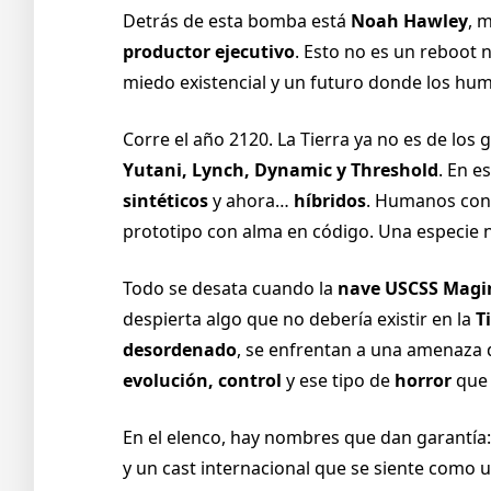
Detrás de esta bomba está
Noah Hawley
, 
productor ejecutivo
. Esto no es un reboot 
miedo existencial y un futuro donde los hum
Corre el año 2120. La Tierra ya no es de lo
Yutani, Lynch, Dynamic y Threshold
. En e
sintéticos
y ahora…
híbridos
. Humanos con c
prototipo con alma en código. Una especie n
Todo se desata cuando la
nave USCSS Magi
despierta algo que no debería existir en la
T
desordenado
, se enfrentan a una amenaza q
evolución, control
y ese tipo de
horror
que 
En el elenco, hay nombres que dan garantía:
y un cast internacional que se siente como u