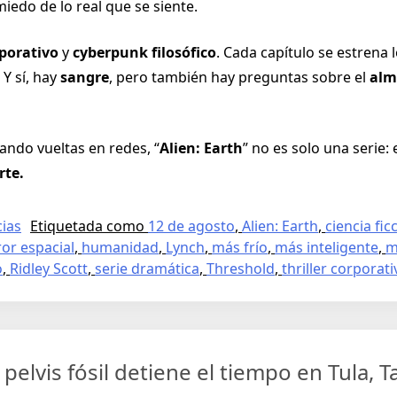
iedo de lo real que se siente.
rporativo
y
cyberpunk filosófico
. Cada capítulo se estrena 
 Y sí, hay
sangre
, pero también hay preguntas sobre el
alm
ando vueltas en redes, “
Alien: Earth
” no es solo una serie:
rte.
cias
Etiquetada como
12 de agosto
,
Alien: Earth
,
ciencia fic
or espacial
,
humanidad
,
Lynch
,
más frío
,
más inteligente
,
m
o
,
Ridley Scott
,
serie dramática
,
Threshold
,
thriller corporati
pelvis fósil detiene el tiempo en Tula, 