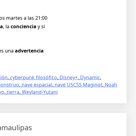
los martes a las 21:00
a
, la
conciencia
y si
 es una
advertencia
ción
,
cyberpunk filosófico
,
Disney+
,
Dynamic
,
onstruo
,
nave espacial
,
nave USCSS Maginot
,
Noah
vo
,
tierra
,
Weyland-Yutani
Tamaulipas