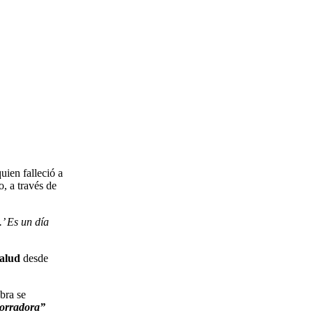
quien falleció a
o, a través de
’ Es un día
alud
desde
bra se
orradora”