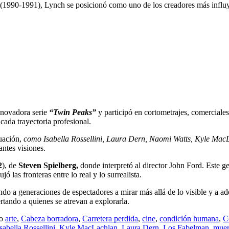
(1990-1991), Lynch se posicionó como uno de los creadores más influy
innovadora serie
“Twin Peaks”
y participó en cortometrajes, comerciale
cada trayectoria profesional.
tuación,
como Isabella Rossellini, Laura Dern, Naomi Watts, Kyle Mac
antes visiones.
2
), de
Steven Spielberg,
donde interpretó al director John Ford. Este g
 las fronteras entre lo real y lo surrealista.
ndo a generaciones de espectadores a mirar más allá de lo visible y a ad
rtando a quienes se atrevan a explorarla.
mo
arte
,
Cabeza borradora
,
Carretera perdida
,
cine
,
condición humana
,
C
sabella Rossellini
,
Kyle MacLachlan
,
Laura Dern
,
Los Fabelman
,
muer