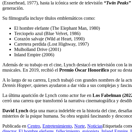
(Eraserhead, 1977), hasta la icónica serie de televisión
“Twin Peaks”
generación.
Su filmografía incluye títulos emblemáticos como:
El hombre elefante (The Elephant Man, 1980)
Terciopelo azul (Blue Velvet, 1986)
Corazón salvaje (Wild at Heart, 1990)
Carretera perdida (Lost Highway, 1997)
Mulholland Drive (2001)
Inland Empire (2006)
Además de su trabajo en el cine, Lynch destacó en televisión con la 
musicales. En 2019, recibió el
Premio Óscar Honorífico
por su desta
A lo largo de su carrera, Lynch trabajó con grandes nombres de la ac
Dennis Hopper
, quienes ayudaron a dar vida a sus complejas y fascin
La última aparición de Lynch como actor fue en
Los Fabelman (202
cerró una carrera que transformó la narrativa cinematográfica y desdibujó
David Lynch
deja una marca indeleble en la historia del cine, desafia
misterios de la psique humana. Su obra seguirá fascinando y desconce
Publicada en
Centro
,
Entretenimiento
,
Norte
,
Noticias
Etiquetada co
director
,
El hombre elefante
,
fallecimiento
,
guionista
,
Inland Empire
,
I