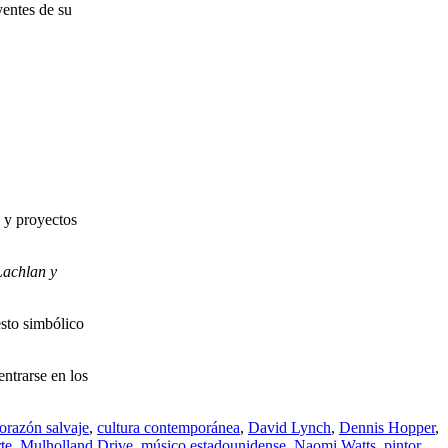
entes de su
s y proyectos
Lachlan y
esto simbólico
entrarse en los
orazón salvaje
,
cultura contemporánea
,
David Lynch
,
Dennis Hopper
,
te
,
Mulholland Drive
,
músico estadounidense
,
Naomi Watts
,
pintor
,