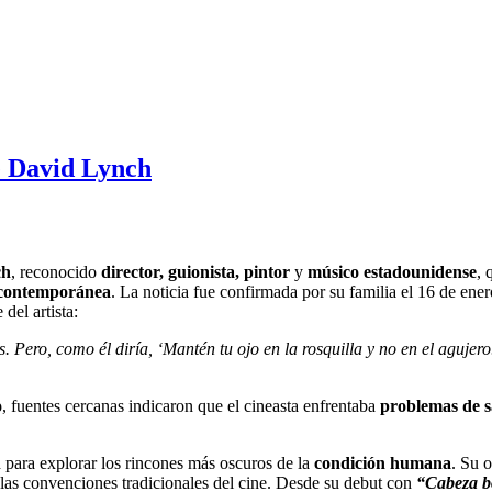
e David Lynch
ch
, reconocido
director, guionista, pintor
y
músico estadounidense
, 
 contemporánea
. La noticia fue confirmada por su familia el 16 de ener
del artista:
Pero, como él diría, ‘Mantén tu ojo en la rosquilla y no en el agujero.
o
, fuentes cercanas indicaron que el cineasta enfrentaba
problemas de s
d para explorar los rincones más oscuros de la
condición humana
. Su o
 las convenciones tradicionales del cine. Desde su debut con
“Cabeza b