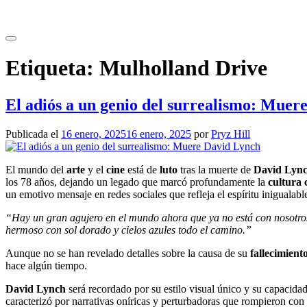
Saltar
al
contenido
Etiqueta:
Mulholland Drive
El adiós a un genio del surrealismo: Muer
Publicada el
16 enero, 2025
16 enero, 2025
por
Pryz Hill
El mundo del
arte
y el
cine
está de
luto
tras la muerte de
David Lyn
los 78 años, dejando un legado que marcó profundamente la
cultura
un emotivo mensaje en redes sociales que refleja el espíritu inigualable 
“Hay un gran agujero en el mundo ahora que ya no está con nosotros. 
hermoso con sol dorado y cielos azules todo el camino.”
Aunque no se han revelado detalles sobre la causa de su
fallecimient
hace algún tiempo.
David Lynch
será recordado por su estilo visual único y su capacida
caracterizó por narrativas oníricas y perturbadoras que rompieron con