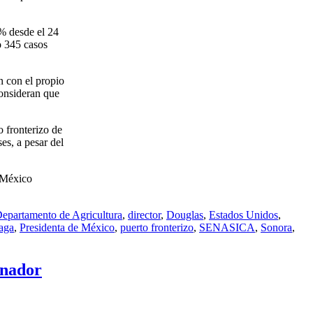
5% desde el 24
o 345 casos
n con el propio
consideran que
o fronterizo de
es, a pesar del
s México
epartamento de Agricultura
,
director
,
Douglas
,
Estados Unidos
,
aga
,
Presidenta de México
,
puerto fronterizo
,
SENASICA
,
Sonora
,
enador