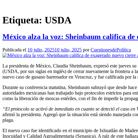
Saltar
al
contenido
Etiqueta:
USDA
México alza la voz: Sheinbaum califica de
Publicada el
10 julio, 2025
10 julio, 2025
por
CuestionesdePolítica
La presidenta de México, Claudia Sheinbaum, expresó este jueves su 
(USDA, por sus siglas en inglés) de cerrar nuevamente la frontera a
nuevo caso de gusano barrenador en Veracruz, y fue calificada por l
Durante su conferencia matutina, Sheinbaum subrayó que desde hace do
autoridades mexicanas han trabajado bajo protocolos estrictos para enf
como la liberación de moscas estériles, con el fin de impedir la propag
“El protocolo se activó de inmediato en cuanto se detectó el caso en 
afirmó la presidenta. Agregó que la situación está siendo manejada con
plaga.
El nuevo caso fue identificado en el municipio de Ixhuatlán de Mader
Inocuidad y Calidad Agroalimentaria (Senasica). A raíz de este hallaz