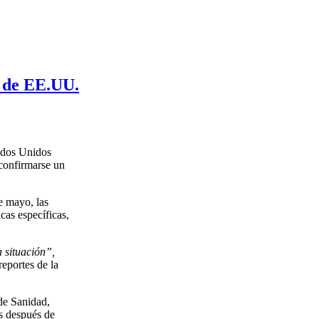
e de EE.UU.
tados Unidos
 confirmarse un
e mayo, las
cas específicas,
a situación”,
reportes de la
de Sanidad,
as después de