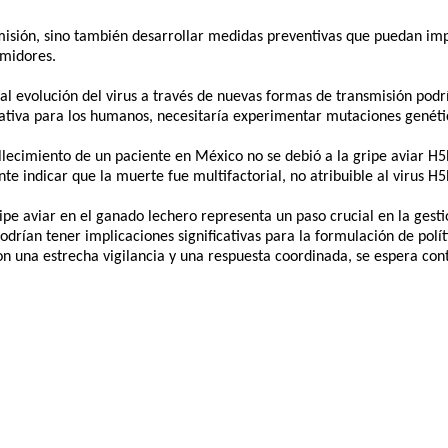
ansmisión, sino también desarrollar medidas preventivas que puedan im
umidores.
cial evolución del virus a través de nuevas formas de transmisión po
cativa para los humanos, necesitaría experimentar mutaciones genéti
lecimiento de un paciente en México no se debió a la gripe aviar H5N
e indicar que la muerte fue multifactorial, no atribuible al virus H5
ripe aviar en el ganado lechero representa un paso crucial en la gest
drían tener implicaciones significativas para la formulación de políti
n una estrecha vigilancia y una respuesta coordinada, se espera cont