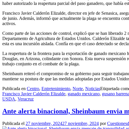
haber autorizado la reapertura parcial del paso ganadero, que había e
Francisco Javier Calderón Elizalde, director en jefe de Senasica, as
de junio. Además, informó que actualmente la plaga se encuentra conte
activos.
Como parte de las acciones de control, explicó que se han liberado 2 m
Departamento de Agricultura de Estados Unidos. Calderón Elizalde ta
esta es una incursión aislada. Confía en que el caso detectado se dec
La reapertura de la frontera para la exportación de ganado mexicano h
Douglas, en Arizona, colindante con Sonora. Esta nueva suspensión r
trabajo conjunto en el combate de la plaga.
Sheinbaum reiteró el compromiso de su gobierno para seguir trabajando
mantiene su postura de que las medidas adoptadas por Estados Unidos
Publicada en
Centro
,
Entretenimiento
,
Norte
,
Noticias
Etiquetada co
Francisco Javier Calderón Elizalde
,
ganado mexicano
,
gusano barren
USDA
,
Veracruz
Ante alerta binacional, Sheinbaum envia m
Publicada el
27 noviembre, 2024
27 noviembre, 2024
por
Cuestionesd