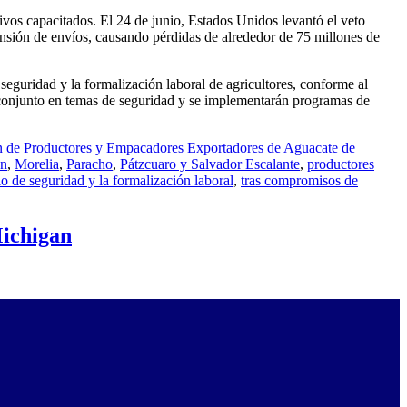
vos capacitados. El 24 de junio, Estados Unidos levantó el veto
nsión de envíos, causando pérdidas de alrededor de 75 millones de
guridad y la formalización laboral de agricultores, conforme al
onjunto en temas de seguridad y se implementarán programas de
n de Productores y Empacadores Exportadores de Aguacate de
án
,
Morelia
,
Paracho
,
Pátzcuaro y Salvador Escalante
,
productores
o de seguridad y la formalización laboral
,
tras compromisos de
Michigan