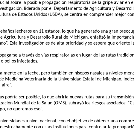
rucial sobre la posible propagación respiratoria de la gripe aviar en
 investigación, liderada por el Departamento de Agricultura y Desarro
ultura de Estados Unidos (USDA), se centra en comprender mejor cómo
ebaños lecheros en 11 estados, lo que ha generado una gran preocupa
 Agricultura y Desarrollo Rural de Michigan, enfatizó la importancia
. Esta investigación es de alta prioridad y se espera que oriente las
propagarse a través de vías respiratorias en lugar de las rutas tradic
 o pollos infectados.
ipalmente en la leche, pero también en hisopos nasales a niveles men
de Medicina Veterinaria de la Universidad Estatal de Michigan, indicó
 aire”.
us podría ser posible, lo que abriría nuevas rutas para su transmisió
nización Mundial de la Salud (OMS), subrayó los riesgos asociados: “
ego, no queremos eso”.
universidades a nivel nacional, con el objetivo de obtener una compr
 estrechamente con estas instituciones para controlar la propagación