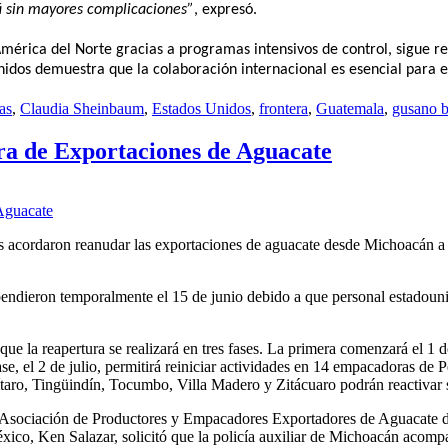
rá sin mayores complicaciones”
, expresó.
mérica del Norte gracias a programas intensivos de control, sigue r
Unidos demuestra que la colaboración internacional es esencial para
as
,
Claudia Sheinbaum
,
Estados Unidos
,
frontera
,
Guatemala
,
gusano b
a de Exportaciones de Aguacate
acordaron reanudar las exportaciones de aguacate desde Michoacán a pa
pendieron temporalmente el 15 de junio debido a que personal estadoun
la reapertura se realizará en tres fases. La primera comenzará el 1 d
, el 2 de julio, permitirá reiniciar actividades en 14 empacadoras de 
ro, Tingüindín, Tocumbo, Villa Madero y Zitácuaro podrán reactivar 
 Asociación de Productores y Empacadores Exportadores de Aguacate 
, Ken Salazar, solicitó que la policía auxiliar de Michoacán acompaña