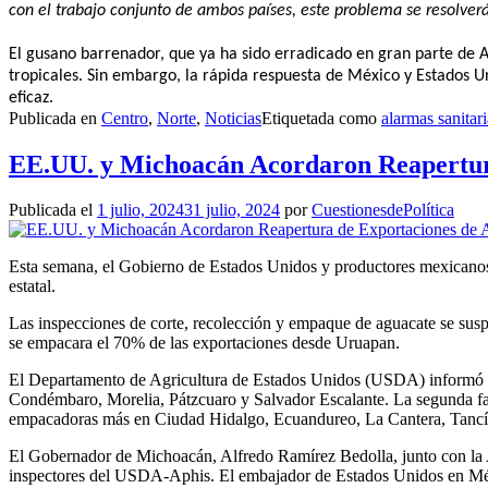
con el trabajo conjunto de ambos países, este problema se resolve
El gusano barrenador, que ya ha sido erradicado en gran parte de A
tropicales. Sin embargo, la rápida respuesta de México y Estados 
eficaz.
Publicada en
Centro
,
Norte
,
Noticias
Etiquetada como
alarmas sanitari
EE.UU. y Michoacán Acordaron Reapertur
Publicada el
1 julio, 2024
31 julio, 2024
por
CuestionesdePolítica
Esta semana, el Gobierno de Estados Unidos y productores mexicanos 
estatal.
Las inspecciones de corte, recolección y empaque de aguacate se sus
se empacara el 70% de las exportaciones desde Uruapan.
El Departamento de Agricultura de Estados Unidos (USDA) informó que 
Condémbaro, Morelia, Pátzcuaro y Salvador Escalante. La segunda fase
empacadoras más en Ciudad Hidalgo, Ecuandureo, La Cantera, Tancíta
El Gobernador de Michoacán, Alfredo Ramírez Bedolla, junto con la
inspectores del USDA-Aphis. El embajador de Estados Unidos en México