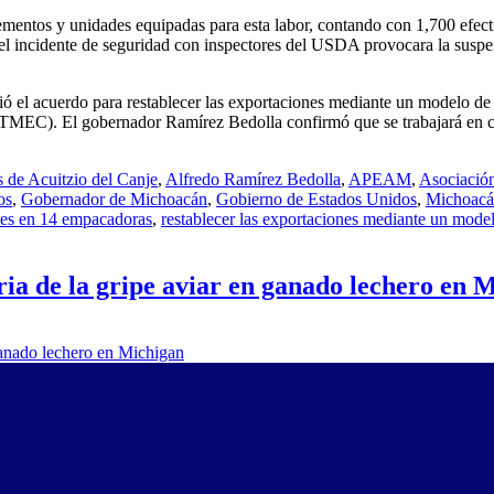
ementos y unidades equipadas para esta labor, contando con 1,700 efecti
l incidente de seguridad con inspectores del USDA provocara la suspe
el acuerdo para restablecer las exportaciones mediante un modelo de se
TMEC). El gobernador Ramírez Bedolla confirmó que se trabajará en c
 de Acuitzio del Canje
,
Alfredo Ramírez Bedolla
,
APEAM
,
Asociació
os
,
Gobernador de Michoacán
,
Gobierno de Estados Unidos
,
Michoac
ades en 14 empacadoras
,
restablecer las exportaciones mediante un model
ria de la gripe aviar en ganado lechero en 