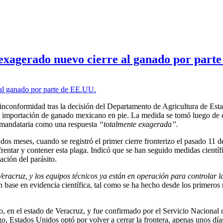
 exagerado nuevo cierre al ganado por part
inconformidad tras la decisión del Departamento de Agricultura de Es
 la importación de ganado mexicano en pie. La medida se tomó luego de
a mandataria como una respuesta
“totalmente exagerada”.
s meses, cuando se registró el primer cierre fronterizo el pasado 11 d
rentar y contener esta plaga. Indicó que se han seguido medidas científi
ación del parásito.
Veracruz, y los equipos técnicos ya están en operación para controlar l
 base en evidencia científica, tal como se ha hecho desde los primeros 
o, en el estado de Veracruz, y fue confirmado por el Servicio Nacional 
go, Estados Unidos optó por volver a cerrar la frontera, apenas unos dí