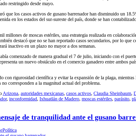
stado restringido desde mayo.
eguró que los casos activos de gusano barrenador han disminuido un 18.
nida en los estados del sur-sureste del país, donde se han contabilizad
il millones de moscas estériles, una estrategia realizada en colaboració
mbién destacó que no se han reportado casos secundarios, por lo que 
larará inactivo en un plazo no mayor a dos semanas.
abía comenzado de manera gradual el 7 de julio, iniciando con el puert
epresenta un nuevo obstáculo en el comercio ganadero entre ambos país
 con rigurosidad científica y evitar la expansión de la plaga, mientra
 no corresponden a la magnitud actual del problema.
mo
Arizona
,
autoridades mexicanas
,
casos activos
,
Claudia Sheinbaum
,
D
ador
,
inconformidad
,
Ixhuatlán de Madero
,
moscas estériles
,
parásito
,
pl
ensaje de tranquilidad ante el gusano barr
ePolítica