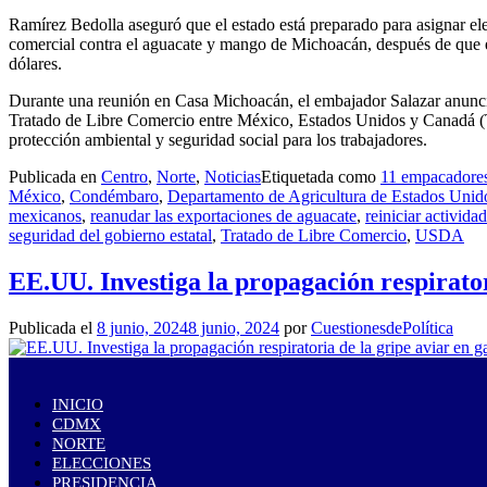
Ramírez Bedolla aseguró que el estado está preparado para asignar el
comercial contra el aguacate y mango de Michoacán, después de que e
dólares.
Durante una reunión en Casa Michoacán, el embajador Salazar anunció 
Tratado de Libre Comercio entre México, Estados Unidos y Canadá (
protección ambiental y seguridad social para los trabajadores.
Publicada en
Centro
,
Norte
,
Noticias
Etiquetada como
11 empacadores
México
,
Condémbaro
,
Departamento de Agricultura de Estados Unid
mexicanos
,
reanudar las exportaciones de aguacate
,
reiniciar activid
seguridad del gobierno estatal
,
Tratado de Libre Comercio
,
USDA
EE.UU. Investiga la propagación respirato
Publicada el
8 junio, 2024
8 junio, 2024
por
CuestionesdePolítica
INICIO
CDMX
NORTE
ELECCIONES
PRESIDENCIA