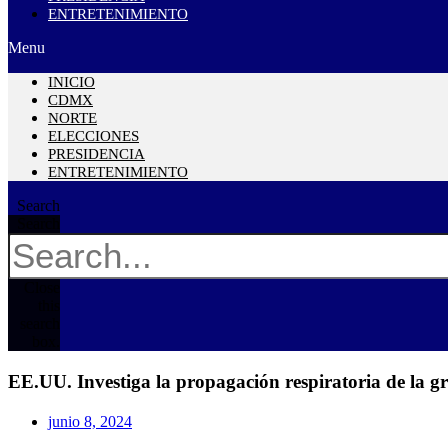
ENTRETENIMIENTO
Menu
INICIO
CDMX
NORTE
ELECCIONES
PRESIDENCIA
ENTRETENIMIENTO
Search
Search
Close
this
search
box.
EE.UU. Investiga la propagación respiratoria de la g
junio 8, 2024