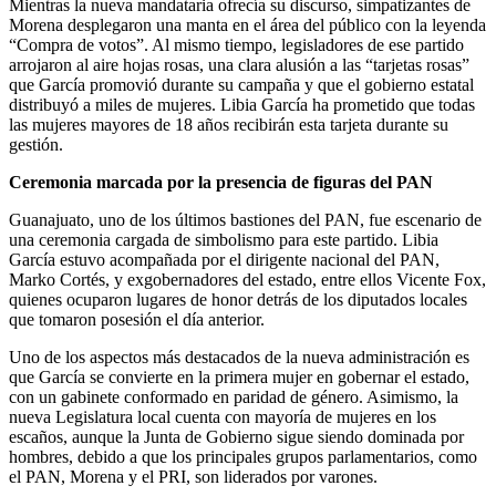
Mientras la nueva mandataria ofrecía su discurso, simpatizantes de
Morena desplegaron una manta en el área del público con la leyenda
“Compra de votos”. Al mismo tiempo, legisladores de ese partido
arrojaron al aire hojas rosas, una clara alusión a las “tarjetas rosas”
que García promovió durante su campaña y que el gobierno estatal
distribuyó a miles de mujeres. Libia García ha prometido que todas
las mujeres mayores de 18 años recibirán esta tarjeta durante su
gestión.
Ceremonia marcada por la presencia de figuras del PAN
Guanajuato, uno de los últimos bastiones del PAN, fue escenario de
una ceremonia cargada de simbolismo para este partido. Libia
García estuvo acompañada por el dirigente nacional del PAN,
Marko Cortés, y exgobernadores del estado, entre ellos Vicente Fox,
quienes ocuparon lugares de honor detrás de los diputados locales
que tomaron posesión el día anterior.
Uno de los aspectos más destacados de la nueva administración es
que García se convierte en la primera mujer en gobernar el estado,
con un gabinete conformado en paridad de género. Asimismo, la
nueva Legislatura local cuenta con mayoría de mujeres en los
escaños, aunque la Junta de Gobierno sigue siendo dominada por
hombres, debido a que los principales grupos parlamentarios, como
el PAN, Morena y el PRI, son liderados por varones.