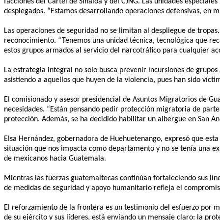
facciones del Cártel de Sinaloa y del CJNG. Las unidades especiales
desplegados. “Estamos desarrollando operaciones defensivas, en mat
Las operaciones de seguridad no se limitan al despliegue de tropas.
reconocimiento. “Tenemos una unidad técnica, tecnológica que reca
estos grupos armados al servicio del narcotráfico para cualquier a
La estrategia integral no solo busca prevenir incursiones de grupo
asistiendo a aquellos que huyen de la violencia, pues han sido vícti
El comisionado y asesor presidencial de Asuntos Migratorios de Gu
necesidades. “Están pensando pedir protección migratoria de part
protección. Además, se ha decidido habilitar un albergue en San An
Elsa Hernández, gobernadora de Huehuetenango, expresó que esta s
situación que nos impacta como departamento y no se tenía una expe
de mexicanos hacia Guatemala.
Mientras las fuerzas guatemaltecas continúan fortaleciendo sus lín
de medidas de seguridad y apoyo humanitario refleja el compromiso
El reforzamiento de la frontera es un testimonio del esfuerzo por 
de su ejército y sus líderes, está enviando un mensaje claro: la prot