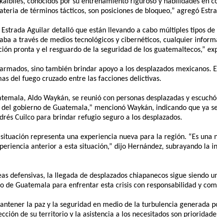
 kaibiles, conocidos por su entrenamiento riguroso y habilidades en 
eria de términos tácticos, son posiciones de bloqueo,” agregó Estra
 Estrada Aguilar detalló que están llevando a cabo múltiples tipos de
ba a través de medios tecnológicos y cibernéticos, cualquier inform
cción pronta y el resguardo de la seguridad de los guatemaltecos,” ex
s armados, sino también brindar apoyo a los desplazados mexicanos. E
mas del fuego cruzado entre las facciones delictivas.
atemala, Aldo Waykán, se reunió con personas desplazadas y escuchó
e del gobierno de Guatemala,” mencionó Waykán, indicando que ya se
drés Cuilco para brindar refugio seguro a los desplazados.
ituación representa una experiencia nueva para la región. “Es una 
riencia anterior a esta situación,” dijo Hernández, subrayando la in
eas defensivas, la llegada de desplazados chiapanecos sigue siendo u
 de Guatemala para enfrentar esta crisis con responsabilidad y com
mantener la paz y la seguridad en medio de la turbulencia generada p
ección de su territorio y la asistencia a los necesitados son prioridad