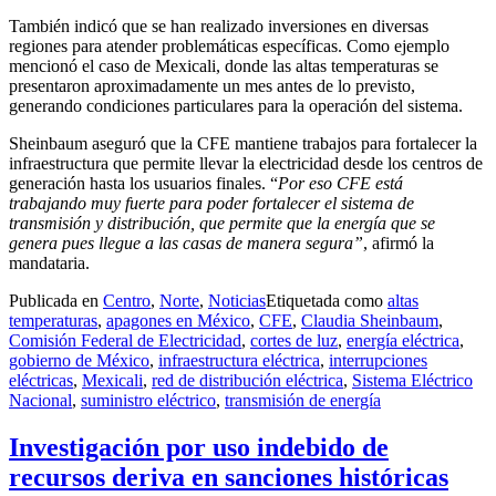
También indicó que se han realizado inversiones en diversas
regiones para atender problemáticas específicas. Como ejemplo
mencionó el caso de Mexicali, donde las altas temperaturas se
presentaron aproximadamente un mes antes de lo previsto,
generando condiciones particulares para la operación del sistema.
Sheinbaum aseguró que la CFE mantiene trabajos para fortalecer la
infraestructura que permite llevar la electricidad desde los centros de
generación hasta los usuarios finales.
“
Por eso CFE está
trabajando muy fuerte para poder fortalecer el sistema de
transmisión y distribución, que permite que la energía que se
genera pues llegue a las casas de manera segura”
, afirmó la
mandataria.
Publicada en
Centro
,
Norte
,
Noticias
Etiquetada como
altas
temperaturas
,
apagones en México
,
CFE
,
Claudia Sheinbaum
,
Comisión Federal de Electricidad
,
cortes de luz
,
energía eléctrica
,
gobierno de México
,
infraestructura eléctrica
,
interrupciones
eléctricas
,
Mexicali
,
red de distribución eléctrica
,
Sistema Eléctrico
Nacional
,
suministro eléctrico
,
transmisión de energía
Investigación por uso indebido de
recursos deriva en sanciones históricas