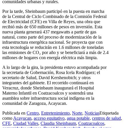
comunidades urbanas y rurales.
Por la tarde, Sheinbaum participó en la puesta en marcha
de la Central de Ciclo Combinado de la Comisión Federal
de Electricidad (CFE) en Villa de Reyes, una obra que
recibió más de 650 millones de pesos en inversión. Esta
nueva planta generará 437 megawatts a partir de gas
natural, como parte del proceso de modernización de la
infraestructura energética nacional. Se proyecta que con
esta tecnología se reducirán en 1.6 millones de toneladas
las emisiones de CO₂ por año y se beneficiará a más de 2.4
millones de hogares con energía eléctrica más limpia.
A lo largo de la gira, la presidenta estuvo acompañada por
la secretaria de Gobernación, Rosa Icela Rodríguez; el
secretario de Salud, David Kershenobich; y otros
integrantes del gabinete. El recorrido continuará en
Veracruz, donde Sheinbaum inaugurará el Hospital
Materno Infantil en Coatzacoalcos y sostendrá una
asamblea sobre infraestructura social indígena en la
comunidad de Zaragoza, Acayucan.
Publicada en
Centro
,
Entretenimiento
,
Norte
,
Noticias
Etiquetada
como
Acayucan
,
acceso equitativo
,
agua potable
,
centros de salud
,
CFE
,
Ciudad Valles
,
Claudia Sheinbaum
,
Coatzacoalcos
,