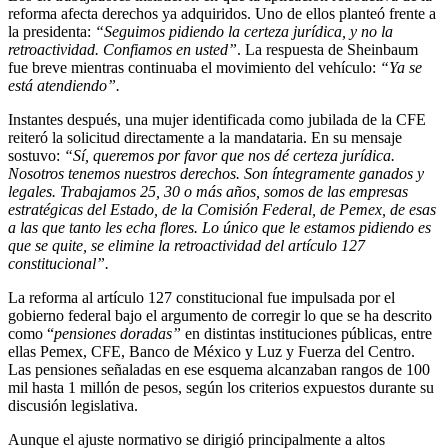
reforma afecta derechos ya adquiridos. Uno de ellos planteó frente a
la presidenta:
“Seguimos pidiendo la certeza jurídica, y no la
retroactividad. Confiamos en usted”
. La respuesta de Sheinbaum
fue breve mientras continuaba el movimiento del vehículo:
“Ya se
está atendiendo”.
Instantes después, una mujer identificada como jubilada de la CFE
reiteró la solicitud directamente a la mandataria. En su mensaje
sostuvo:
“Sí, queremos por favor que nos dé certeza jurídica.
Nosotros tenemos nuestros derechos. Son íntegramente ganados y
legales. Trabajamos 25, 30 o más años, somos de las empresas
estratégicas del Estado, de la Comisión Federal, de Pemex, de esas
a las que tanto les echa flores. Lo único que le estamos pidiendo es
que se quite, se elimine la retroactividad del artículo 127
constitucional”.
La reforma al artículo 127 constitucional fue impulsada por el
gobierno federal bajo el argumento de corregir lo que se ha descrito
como “
pensiones doradas”
en distintas instituciones públicas, entre
ellas Pemex, CFE, Banco de México y Luz y Fuerza del Centro.
Las pensiones señaladas en ese esquema alcanzaban rangos de 100
mil hasta 1 millón de pesos, según los criterios expuestos durante su
discusión legislativa.
Aunque el ajuste normativo se dirigió principalmente a altos