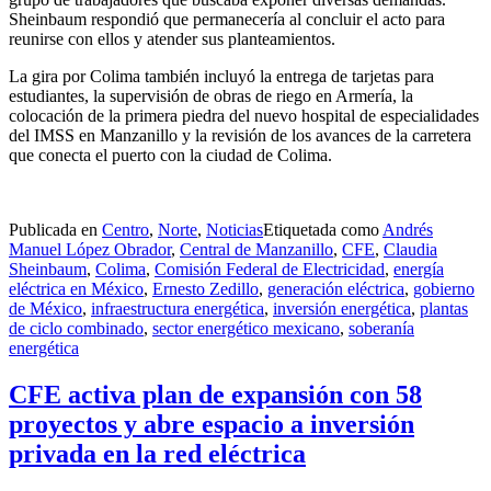
Sheinbaum respondió que permanecería al concluir el acto para
reunirse con ellos y atender sus planteamientos.
La gira por Colima también incluyó la entrega de tarjetas para
estudiantes, la supervisión de obras de riego en Armería, la
colocación de la primera piedra del nuevo hospital de especialidades
del IMSS en Manzanillo y la revisión de los avances de la carretera
que conecta el puerto con la ciudad de Colima.
Publicada en
Centro
,
Norte
,
Noticias
Etiquetada como
Andrés
Manuel López Obrador
,
Central de Manzanillo
,
CFE
,
Claudia
Sheinbaum
,
Colima
,
Comisión Federal de Electricidad
,
energía
eléctrica en México
,
Ernesto Zedillo
,
generación eléctrica
,
gobierno
de México
,
infraestructura energética
,
inversión energética
,
plantas
de ciclo combinado
,
sector energético mexicano
,
soberanía
energética
CFE activa plan de expansión con 58
proyectos y abre espacio a inversión
privada en la red eléctrica