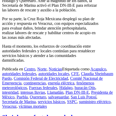
Hidalgo y Querétaro. Ante la magnitud de los daños, la
Secretaría de Marina activó el Plan DN-III-E para reforzar
las labores de rescate y auxilio a la población.
Por su parte, la Cruz Roja Mexicana desplegó su plan de
acción y respuesta en Veracruz, con equipos especializados
para evaluar daños, brindar atención prehospitalaria,
realizar labores de rescate y habilitar centros de acopio en
las zonas más afectadas.
Hasta el momento, los esfuerzos de coordinación entre
autoridades federales y locales continúan para restablecer
servicios básicos y atender a las comunidades
damnificadas.
Publicada en
Centro
,
Norte
,
Noticias
Etiquetada como
Acapulco
,
autoridades federales
,
autoridades locales
,
CFE
,
Claudia Sheinbaum
Pardo
,
Comisión Federal de Electricidad
,
Comité Nacional de
Emergencia
,
contingencias
,
energía eléctrica
,
fenómenos
meteorológicos
,
Fuerzas federales
,
Hidalgo
,
huracán Otis
,
integridad
,
intensas lluvias
,
Llamatlán
,
Plan DN-III-E
,
Presidenta de
México
,
Puebla
,
Queretaro
,
salvaguardar
,
San Luis Potosí
,
Secretaría de Marina
,
servicios básicos
,
SSPC
,
suministro eléctrico
,
Veracruz
,
víctimas mortales