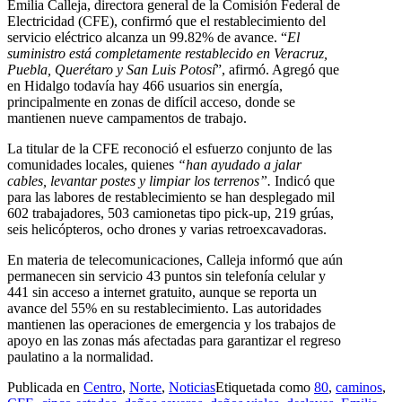
Emilia Calleja, directora general de la Comisión Federal de
Electricidad (CFE), confirmó que el restablecimiento del
servicio eléctrico alcanza un 99.82% de avance. “
El
suministro está completamente restablecido en Veracruz,
Puebla, Querétaro y San Luis Potosí
”, afirmó. Agregó que
en Hidalgo todavía hay 466 usuarios sin energía,
principalmente en zonas de difícil acceso, donde se
mantienen nueve campamentos de trabajo.
La titular de la CFE reconoció el esfuerzo conjunto de las
comunidades locales, quienes
“han ayudado a jalar
cables, levantar postes y limpiar los terrenos”.
Indicó que
para las labores de restablecimiento se han desplegado mil
602 trabajadores, 503 camionetas tipo pick-up, 219 grúas,
seis helicópteros, ocho drones y varias retroexcavadoras.
En materia de telecomunicaciones, Calleja informó que aún
permanecen sin servicio 43 puntos sin telefonía celular y
441 sin acceso a internet gratuito, aunque se reporta un
avance del 55% en su restablecimiento. Las autoridades
mantienen las operaciones de emergencia y los trabajos de
apoyo en las zonas más afectadas para garantizar el regreso
paulatino a la normalidad.
Publicada en
Centro
,
Norte
,
Noticias
Etiquetada como
80
,
caminos
,