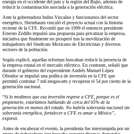
energía en el occidente del país y la región del Bajío, además de
reducir la contaminación asociada a la generación eléctrica.
Ante la gobernadora Indira Vizcaíno y funcionarios del sector
energético, Sheinbaum vinculó el proyecto actual con la historia
reciente de la CFE. Recordó que en 1999 el entonces presidente
Ernesto Zedillo impulsó una propuesta para privatizar la empresa,
iniciativa que finalmente no prosperó tras la movilización de
trabajadores del Sindicato Mexicano de Electricistas y diversos
sectores de la población.
Según explicó, aquellas reformas buscaban reducir la presencia de
la empresa estatal en el mercado eléctrico. En contraste, señaló que
durante el gobierno del expresidente Andrés Manuel López
Obrador se impulsó una política de inversión en la CFE que
permitió contratar 7 mil megawatts y recuperar el 54 por ciento de la
generación nacional.
“
Si lo medimos que esa inversión regrese a CFE, porque es el
propietario, estaríamos hablando de cerca del 65% de la
generación en manos del estado. No habría soberanía nacional sin
soberanía energética, fortalecer a CFE es amar a México”
,
expresó.
Antes de encabezar el evento, la presidenta fue interrumpida por un
grupo de trabajadores que buscaba exponer diversas demandas.