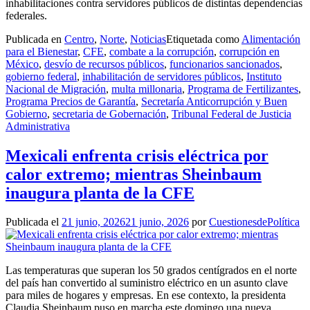
inhabilitaciones contra servidores públicos de distintas dependencias
federales.
Publicada en
Centro
,
Norte
,
Noticias
Etiquetada como
Alimentación
para el Bienestar
,
CFE
,
combate a la corrupción
,
corrupción en
México
,
desvío de recursos públicos
,
funcionarios sancionados
,
gobierno federal
,
inhabilitación de servidores públicos
,
Instituto
Nacional de Migración
,
multa millonaria
,
Programa de Fertilizantes
,
Programa Precios de Garantía
,
Secretaría Anticorrupción y Buen
Gobierno
,
secretaria de Gobernación
,
Tribunal Federal de Justicia
Administrativa
Mexicali enfrenta crisis eléctrica por
calor extremo; mientras Sheinbaum
inaugura planta de la CFE
Publicada el
21 junio, 2026
21 junio, 2026
por
CuestionesdePolítica
Las temperaturas que superan los 50 grados centígrados en el norte
del país han convertido al suministro eléctrico en un asunto clave
para miles de hogares y empresas. En ese contexto, la presidenta
Claudia Sheinbaum puso en marcha este domingo una nueva