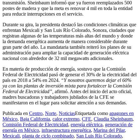
transmisión. Sheinbaum informó que ya fueron reemplazados 500
postes de madera y que la meta es renovar 4 mil en toda la entidad
para reducir interrupciones en el servicio.
Durante su gira, la presidenta destacó las condiciones climáticas que
enfrentan Mexicali y San Luis Río Colorado, Sonora, ciudades que
registran algunas de las temperaturas más altas del mundo y donde
la demanda energética aumenta de manera considerable durante
gran parte del año. La mandataria también reiteró los planes de su
administración para ampliar la capacidad de generación eléctrica
nacional con alrededor de 32 mil megawatts adicionales.
En materia de producción de energía, sostuvo que la Comisión
Federal de Electricidad pasó de generar el 30% de la electricidad del
país en 2018 a 54% en 2024.
“Y nosotros queremos dejar el 60%
ya con las plantas de inversión mixta para fortalecer la Comisión
Federal de Electricidad”,
afirmó. Antes del inicio del acto oficial,
madres buscadoras y trabajadores jubilados de la CFE se
manifestaron en el lugar para solicitar atención a sus demandas.
Publicada en
Centro
,
Norte
,
Noticias
Etiquetada como
apagones en
México
,
Baja California
,
calor extremo
,
CFE
,
Claudia Sheinbaum
,
Comisión Federal de Electricidad
,
energía eléctrica
,
generación de
energía en México
,
infraestructura energética
,
Marina del Pilar
,
Mexicali
,
planta de ciclo combinado
,
San Luis Río Colorado
,