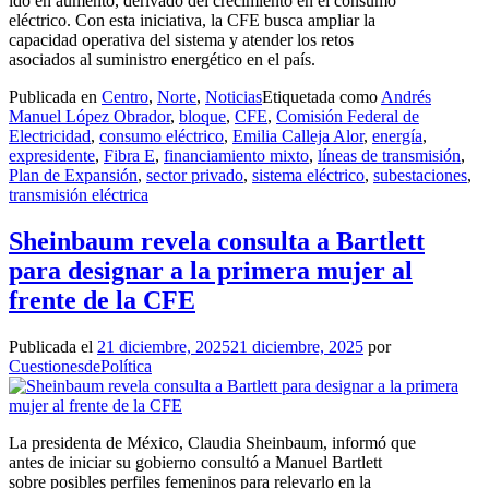
ido en aumento, derivado del crecimiento en el consumo
eléctrico. Con esta iniciativa, la CFE busca ampliar la
capacidad operativa del sistema y atender los retos
asociados al suministro energético en el país.
Publicada en
Centro
,
Norte
,
Noticias
Etiquetada como
Andrés
Manuel López Obrador
,
bloque
,
CFE
,
Comisión Federal de
Electricidad
,
consumo eléctrico
,
Emilia Calleja Alor
,
energía
,
expresidente
,
Fibra E
,
financiamiento mixto
,
líneas de transmisión
,
Plan de Expansión
,
sector privado
,
sistema eléctrico
,
subestaciones
,
transmisión eléctrica
Sheinbaum revela consulta a Bartlett
para designar a la primera mujer al
frente de la CFE
Publicada el
21 diciembre, 2025
21 diciembre, 2025
por
CuestionesdePolítica
La presidenta de México, Claudia Sheinbaum, informó que
antes de iniciar su gobierno consultó a Manuel Bartlett
sobre posibles perfiles femeninos para relevarlo en la