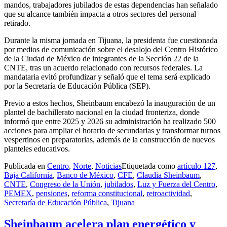
mandos, trabajadores jubilados de estas dependencias han señalado
que su alcance también impacta a otros sectores del personal
retirado.
Durante la misma jornada en Tijuana, la presidenta fue cuestionada
por medios de comunicación sobre el desalojo del Centro Histórico
de la Ciudad de México de integrantes de la Sección 22 de la
CNTE, tras un acuerdo relacionado con recursos federales. La
mandataria evitó profundizar y señaló que el tema será explicado
por la Secretaría de Educación Pública (SEP).
Previo a estos hechos, Sheinbaum encabezó la inauguración de un
plantel de bachillerato nacional en la ciudad fronteriza, donde
informó que entre 2025 y 2026 su administración ha realizado 500
acciones para ampliar el horario de secundarias y transformar turnos
vespertinos en preparatorias, además de la construcción de nuevos
planteles educativos.
Publicada en
Centro
,
Norte
,
Noticias
Etiquetada como
artículo 127
,
Baja California
,
Banco de México
,
CFE
,
Claudia Sheinbaum
,
CNTE
,
Congreso de la Unión
,
jubilados
,
Luz y Fuerza del Centro
,
PEMEX
,
pensiones
,
reforma constitucional
,
retroactividad
,
Secretaría de Educación Pública
,
Tijuana
Sheinbaum acelera plan energético y