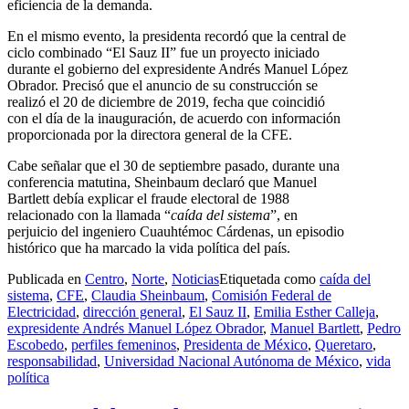
eficiencia de la demanda.
En el mismo evento, la presidenta recordó que la central de
ciclo combinado “El Sauz II” fue un proyecto iniciado
durante el gobierno del expresidente Andrés Manuel López
Obrador. Precisó que el anuncio de su construcción se
realizó el 20 de diciembre de 2019, fecha que coincidió
con el día de la inauguración, de acuerdo con información
proporcionada por la directora general de la CFE.
Cabe señalar que el 30 de septiembre pasado, durante una
conferencia matutina, Sheinbaum declaró que Manuel
Bartlett debía explicar el fraude electoral de 1988
relacionado con la llamada “
caída del sistema
”, en
perjuicio del ingeniero Cuauhtémoc Cárdenas, un episodio
histórico que ha marcado la vida política del país.
Publicada en
Centro
,
Norte
,
Noticias
Etiquetada como
caída del
sistema
,
CFE
,
Claudia Sheinbaum
,
Comisión Federal de
Electricidad
,
dirección general
,
El Sauz II
,
Emilia Esther Calleja
,
expresidente Andrés Manuel López Obrador
,
Manuel Bartlett
,
Pedro
Escobedo
,
perfiles femeninos
,
Presidenta de México
,
Queretaro
,
responsabilidad
,
Universidad Nacional Autónoma de México
,
vida
política