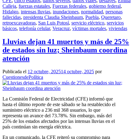
CFE
,
cinco estados
,
daños severos
,
daños viales
,
deslaves
,
Emilia
Calleja
,
fuerzas estatales
,
Fuerzas federales
,
gobierno federal
,
Hidalgo
,
intensas lluvias
,
inundaciones
,
normalidad
,
personas
fallecidas
,
presidenta Claudia Sheinbaum
,
Puebla
,
Queretaro
,
retroexcavadoras
,
San Luis Potosí
,
servicio eléctrico
,
servicios
básicos
,
telefonía celular
,
Veracruz
,
víctimas mortales
,
viviendas
Lluvias dejan 41 muertos y más de 25%
de estados sin luz; Sheinbaum coordina
atención
Publicada el
12 octubre, 2025
14 octubre, 2025
por
CuestionesdePolítica
La Comisión Federal de Electricidad (CFE) informó que
hasta el último reporte de este sábado se ha restablecido el
suministro eléctrico a 236 mil 368 usuarios, lo que
representa un avance del 73.78%. Sin embargo, más del
25% de los estados afectados por las intensas lluvias en el
país continúan sin energía eléctrica.
En un comunicado, la CFE reiteró su compromiso para