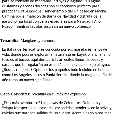
paraíso rodeado de montañas, arroyos y lagunas. Sus aguas
cristalinas y arenas doradas son el escenario perfecto para
practicar surf, esnórquel, senderismo o dar un paseo en lancha.
Camina por el malecón de Barra de Navidad y disfruta de la
gastronomía local con cenas especiales para Navidad y Año
Nuevo, mientras las olas susurran un nuevo comienzo.
Tenacatita:
Manglares y aventura
La Bahía de Tenacatita es conocida por sus manglares llenos de
vida, donde podrás explorar la naturaleza en kayak o lancha. Si lo
tuyo es el buceo, aquí descubrirás arrecifes llenos de peces y
corales que te regalarán un espectáculo inolvidable bajo el agua.
¿Buscas relajarte? Opta por los paquetes todo incluido en hoteles
como Los Ángeles Locos o Punta Serena, donde la magia del fin de
año toma un nuevo significado.
Cabo Corrientes:
Aventura en su máxima expresión
¿Eres más aventurero? Las playas de Colomitos, Quimixto y
Yelapa te esperan con cascadas escondidas, senderos en la selva y
caletas que parecen salidas de un cuento. Accesibles solo por mar,