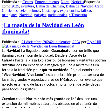
Publicada en
Centro
,
Entretenimiento
,
Norte
,
Noticias
Etiquetada
como
2025
,
aventura
,
Bahía de Chamela
,
Bahía de Navidad
,
Cabo
Corrientes
,
celebraciones
,
Costalegre
,
experiencias
,
Jalisco
,
manglares
,
Navidad
,
paisajes
,
tradicionales
,
• Tenacatita
¡La magia de la Navidad en León
Iluminada!
Publicada el
21 diciembre, 2024
21 diciembre, 2024
por
Pryz Hill
La
Navidad
ha llegado a
León, Guanajuato
, con un brillo que
ilumina cada rincón de la ciudad. Desde el
Arco de la
Calzada
hasta la
Plaza Expiatorio
, los leoneses y visitantes podrán
disfrutar de una experiencia mágica que une a las familias en
torno a la tradición y el
espíritu navideño
. Bajo el nombre de
“
Vive Navidad, Vive León”,
esta celebración promete ser una de
las más grandes y espectaculares de
México
, con un evento que
no solo está lleno de luces y color, sino también de actividades
para todos los gustos.
Cuentan con el
Nacimiento más grande
de México, con una
extensión de mil metros cuadrados ubicado en el corazón de