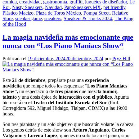
comida
,
creatividad
,
gastronomía
,
graffiti
,
juguetes de diseñador
,
Le
Roi
,
Nasty Sneakers
,
Navidad
,
PapaSneakers MX
,
pet friendly
,
Plástico Macizo
,
Plaza de Toros México
,
Pompa Street
,
Relative
Store
,
sneaker game
,
sneakers
,
Sneakers & Trucks 2024
,
The King
of the Hood
La magia navideña más emocionante que
nunca con “Los Piano Maniacs Show“
Publicada el
19 diciembre, 2024
20 diciembre, 2024
por
Pryz Hill
Este
21 de diciembre
, prepárate para una
experiencia
navideña
que rompe todos los esquemas: “
Los Piano Maniacs
Show”,
un espectáculo de
tres pianos
que mezcla
humor,
talento
y una dosis épica de
interacción con el público
. Apunta
bien: será en
el Teatro del Instituto Escuela del Sur
(Prol.
Corregidora 592, Miguel Hidalgo, Tlalpan, CDMX) a las 19:00
horas.
Son tres pianistas y un solo objetivo que buscarán volarte la cabeza.
Los genios detrás de este show son
Arturo Anguiano, Carlos
Valgañón
y
Lorena López
, quienes no solo tocan el piano, sino