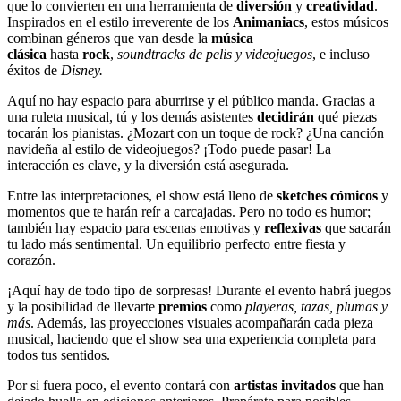
que lo convierten en una herramienta de
diversión
y
creatividad
.
Inspirados en el estilo irreverente de los
Animaniacs
, estos músicos
combinan géneros que van desde la
música
clásica
hasta
rock
,
soundtracks de pelis y videojuegos
, e incluso
éxitos de
Disney.
Aquí no hay espacio para aburrirse
y e
l público manda. Gracias a
una ruleta musical, tú y los demás asistentes
decidirán
qué piezas
tocarán los pianistas. ¿Mozart con un toque de rock? ¿Una canción
navideña al estilo de videojuegos? ¡Todo puede pasar! La
interacción es clave, y la diversión está asegurada.
Entre las interpretaciones, el show está lleno de
sketches cómicos
y
momentos que te harán reír a carcajadas. Pero no todo es humor;
también hay espacio para escenas emotivas y
reflexivas
que sacarán
tu lado más sentimental. Un equilibrio perfecto entre fiesta y
corazón.
¡Aquí hay de todo tipo de sorpresas! Durante el evento habrá juegos
y la posibilidad de llevarte
premios
como
playeras, tazas, plumas y
más
. Además, las proyecciones visuales acompañarán cada pieza
musical, haciendo que el show sea una experiencia completa para
todos tus sentidos.
Por si fuera poco, el evento contará con
artistas invitados
que han