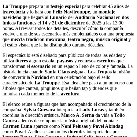
La Trouppe
prepara un
festejo especial
para celebrar
45 años
de
trayectoria
y lo hará con
Feliz Navitrouppe
, un
montaje
navideño
que llegará al
Lunario
del
Auditorio Nacional
en
dos
únicas funciones
el
14
y
21 de diciembre
de 2025 a las 13:00
horas. Al revisar todos los detalles, descubrí cómo la compañía
vuelve a uno de sus escenarios más emblemáticos con una propuesta
que
mezcla tradición mexicana
,
teatro negro, música original
y
el estilo visual que la ha distinguido durante décadas.
El espectáculo está diseñado para públicos de todas las edades y
utiliza
títeres
a gran
escala, payasos
y
recursos escénicos
que
transforman el
escenario
en un espacio lleno de color y fantasía. La
historia inicia cuando
Santa Claus
asigna a
Los Trupos
la misión
de convertir la
Navidad
en una celebración bajo el sello
característico de
La Trouppe
. Esa idea abre paso a un universo con
árboles que cantan, pingüinos que bailan tap y duendes que
impulsan cada momento de la
aventura
.
El elenco reúne a figuras que han acompañado el crecimiento de la
compañía.
Sylvia Guevara
interpreta a
Lady Lucas
y también
coordina la dirección artística.
Marco A. Serna
da vida a
Toño
Canica
además de componer la música original del montaje.
Carmen Luna
aparece como
Noni Pelusas
y
Pavel Akindag
como
Pavel
. A ellos se suman los
duendes
interpretados por