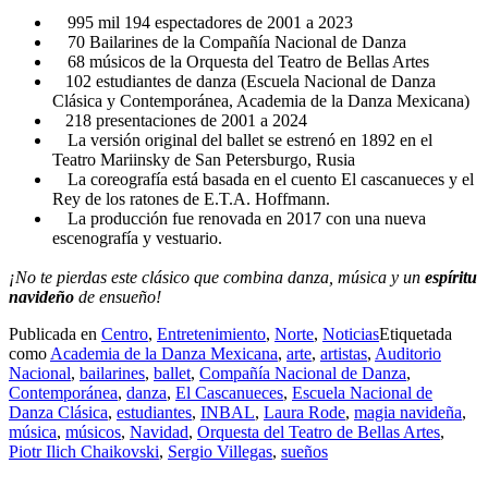
995 mil 194 espectadores de 2001 a 2023
70 Bailarines de la Compañía Nacional de Danza
68 músicos de la Orquesta del Teatro de Bellas Artes
102 estudiantes de danza (Escuela Nacional de Danza
Clásica y Contemporánea, Academia de la Danza Mexicana)
218 presentaciones de 2001 a 2024
La versión original del ballet se estrenó en 1892 en el
Teatro Mariinsky de San Petersburgo, Rusia
La coreografía está basada en el cuento El cascanueces y el
Rey de los ratones de E.T.A. Hoffmann.
La producción fue renovada en 2017 con una nueva
escenografía y vestuario.
¡No te pierdas este clásico que combina danza, música y un
espíritu
navideño
de ensueño!
Publicada en
Centro
,
Entretenimiento
,
Norte
,
Noticias
Etiquetada
como
Academia de la Danza Mexicana
,
arte
,
artistas
,
Auditorio
Nacional
,
bailarines
,
ballet
,
Compañía Nacional de Danza
,
Contemporánea
,
danza
,
El Cascanueces
,
Escuela Nacional de
Danza Clásica
,
estudiantes
,
INBAL
,
Laura Rode
,
magia navideña
,
música
,
músicos
,
Navidad
,
Orquesta del Teatro de Bellas Artes
,
Piotr Ilich Chaikovski
,
Sergio Villegas
,
sueños