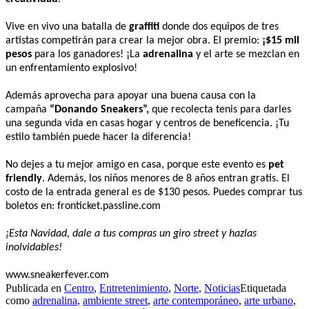
Vive en vivo una batalla de
graffiti
donde dos equipos de tres
artistas competirán para crear la mejor obra. El premio:
¡$15 mil
pesos
para los ganadores! ¡La
adrenalina
y el arte se mezclan en
un enfrentamiento explosivo!
Además aprovecha para apoyar una buena causa con la
campaña
“Donando Sneakers”,
que recolecta tenis para darles
una segunda vida en casas hogar y centros de beneficencia. ¡Tu
estilo también puede hacer la diferencia!
No dejes a tu mejor amigo en casa, porque este evento es
pet
friendly
. Además, los niños menores de 8 años entran gratis. El
costo de la entrada general es de $130 pesos. Puedes comprar tus
boletos en: fronticket.passline.com
¡Esta Navidad, dale a tus compras un giro street y hazlas
inolvidables!
www.sneakerfever.com
Publicada en
Centro
,
Entretenimiento
,
Norte
,
Noticias
Etiquetada
como
adrenalina
,
ambiente street
,
arte contemporáneo
,
arte urbano
,