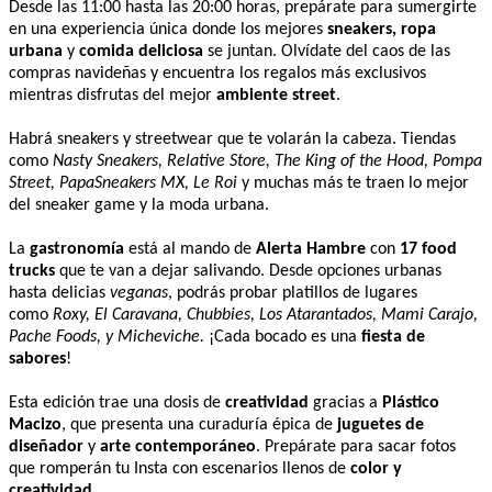
Desde las 11:00 hasta las 20:00 horas, prepárate para sumergirte
en una experiencia única donde los mejores
sneakers, ropa
urbana
y
comida deliciosa
se juntan. Olvídate del caos de las
compras navideñas y encuentra los regalos más exclusivos
mientras disfrutas del mejor
ambiente street
.
Habrá sneakers y streetwear que te volarán la cabeza. Tiendas
como
Nasty Sneakers, Relative Store, The King of the Hood, Pompa
Street, PapaSneakers MX, Le Roi
y muchas más te traen lo mejor
del sneaker game y la moda urbana.
La
gastronomía
está al mando de
Alerta Hambre
con
17 food
trucks
que te van a dejar salivando. Desde opciones urbanas
hasta delicias
veganas
, podrás probar platillos de lugares
como
Roxy, El Caravana, Chubbies, Los Atarantados, Mami Carajo,
Pache Foods, y Micheviche.
¡Cada bocado es una
fiesta de
sabores
!
Esta edición trae una dosis de
creatividad
gracias a
Plástico
Macizo
, que presenta una curaduría épica de
juguetes de
diseñador
y
arte contemporáneo
. Prepárate para sacar fotos
que romperán tu Insta con escenarios llenos de
color y
creatividad
.