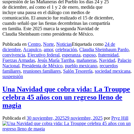
suspensión de las Mañaneras del Pueblo los días 24 y 25
de diciembre, así como el 1 y 2 de enero, medida que
incluye una pausa en el diálogo con medios de
comunicación. El anuncio fue realizado el 15 de diciembre,
cuando señaló que las fiestas decembrinas las compartiría
en familia. Este 2025 marca la segunda Navidad de
Claudia Sheinbaum como presidenta de México.
Publicada en
Centro
,
Norte
,
Noticias
Etiquetada como
24 de
diciembre
,
Acapulco
,
amor
,
celebración
,
Claudia Sheinbaum Pardo
,
convivencia
,
Ejecutivo federal
,
esperanza
,
esposo
,
fraternidad
,
Fuerzas Armadas
,
Jesús María Tarriba
,
mañaneras
,
Navidad
,
Palacio
Nacional
,
Presidenta de México
,
pueblo mexicano
,
recuerdos
familiares
,
reuniones familiares
,
Salón Tesorería
,
sociedad mexicana
,
suspensión
Una Navidad que cobra vida: La Trouppe
celebra 45 años con un regreso lleno de
magia
Publicada el
30 noviembre, 2025
29 noviembre, 2025
por
Pryz Hill