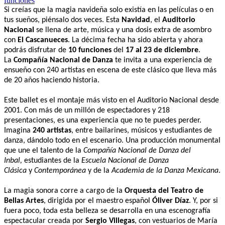
Si creías que la magia navideña solo existía en las películas o en
tus sueños, piénsalo dos veces. Esta
Navidad
, el
Auditorio
Nacional
se llena de arte, música y una dosis extra de asombro
con
El Cascanueces
. La décima fecha ha sido abierta y ahora
podrás disfrutar de
10 funciones
del
17 al 23 de diciembre
.
La
Compañía Nacional de Danza
te invita a una experiencia de
ensueño con 240 artistas en escena de este clásico que lleva más
de 20 años haciendo historia.
Este ballet es el montaje más visto en el Auditorio Nacional desde
2001. Con más de un millón de espectadores y 218
presentaciones, es una experiencia que no te puedes perder.
Imagina
240 artistas
, entre bailarines, músicos y estudiantes de
danza, dándolo todo en el escenario. Una producción monumental
que une el talento de la
Compañía Nacional de Danza del
Inbal,
estudiantes de la
Escuela Nacional de Danza
Clásica
y
Contemporánea
y de la
Academia de la Danza Mexicana
.
La magia sonora corre a cargo de la
Orquesta del Teatro de
Bellas Artes
, dirigida por el maestro español
Óliver Díaz
. Y, por si
fuera poco, toda esta belleza se desarrolla en una escenografía
espectacular creada por
Sergio Villegas
, con vestuarios de María