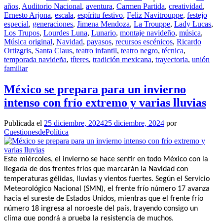
años
,
Auditorio Nacional
,
aventura
,
Carmen Partida
,
creatividad
,
Ernesto Arjona
,
escala
,
espíritu festivo
,
Feliz Navitrouppe
,
festejo
especial
,
generaciones
,
Jimena Mendoza
,
La Trouppe
,
Lady Lucas
,
Los Trupos
,
Lourdes Luna
,
Lunario
,
montaje navideño
,
música
,
Música original
,
Navidad
,
payasos
,
recursos escénicos
,
Ricardo
Ortizgris
,
Santa Claus
,
teatro infantil
,
teatro negro
,
técnica
,
temporada navideña
,
títeres
,
tradición mexicana
,
trayectoria
,
unión
familiar
México se prepara para un invierno
intenso con frío extremo y varias lluvias
Publicada el
25 diciembre, 2024
25 diciembre, 2024
por
CuestionesdePolítica
Este miércoles, el invierno se hace sentir en todo México con la
llegada de dos frentes fríos que marcarán la Navidad con
temperaturas gélidas, lluvias y vientos fuertes. Según el Servicio
Meteorológico Nacional (SMN), el frente frío número 17 avanza
hacia el sureste de Estados Unidos, mientras que el frente frío
número 18 ingresa al noroeste del país, trayendo consigo un
clima que pondrá a prueba la resistencia de muchos.