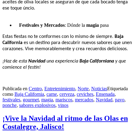
aceites de oliva locales se aseguran de que cada bocado tenga
ese toque úncio.
Festivales y Mercados
: Dónde la
magia
pasa
Estas fiestas no te conformes con lo mismo de siempre.
Baja
California
es un destino para descubrir nuevos sabores que unen
corazones. Vive memorablemente y crea recuerdos deliciosos.
¡Haz de esta
Navidad
una experiencia
Baja Californiana
y que
comience el festín!
Publicada en
Centro
,
Entretenimiento
,
Norte
,
Noticias
Etiquetada
como
Baja California
,
carne
,
cerveza
,
ceviches
,
Ensenada
,
festivales
,
gourmet
,
magia
,
mariscos
,
mercados
,
Navidad
,
pavo
,
ponche
,
sabores explosivos
,
vinos
¡Vive la Navidad al ritmo de las Olas en
Costalegre, Jalisco!