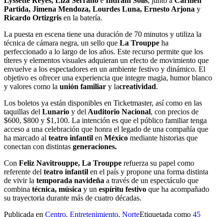
Lyssette Reyes, Liza Serrano
e
Indrani Solis
, junto a
Carmen
Partida, Jimena Mendoza, Lourdes Luna, Ernesto Arjona
y
Ricardo Ortizgris
en la batería.
La puesta en escena tiene una duración de 70 minutos y utiliza la
técnica de cámara negra, un sello que
La Trouppe
ha
perfeccionado a lo largo de los años. Este recurso permite que los
títeres y elementos visuales adquieran un efecto de movimiento que
envuelve a los espectadores en un ambiente festivo y dinámico. El
objetivo es ofrecer una experiencia que integre magia, humor blanco
y valores como la
unión familiar
y la
creatividad
.
Los boletos ya están disponibles en Ticketmaster, así como en las
taquillas del
Lunario
y del
Auditorio Nacional
, con precios de
$600, $800 y $1,100. La intención es que el público familiar tenga
acceso a una celebración que honra el legado de una compañía que
ha marcado al
teatro infantil
en
México
mediante historias que
conectan con distintas
generaciones.
Con
Feliz Navitrouppe, La Trouppe
refuerza su papel como
referente del
teatro infantil
en el país y propone una forma distinta
de vivir la
temporada navideña
a través de un espectáculo que
combina
técnica, música
y un
espíritu festivo
que ha acompañado
su trayectoria durante más de cuatro décadas.
Publicada en
Centro
,
Entretenimiento
,
Norte
Etiquetada como
45