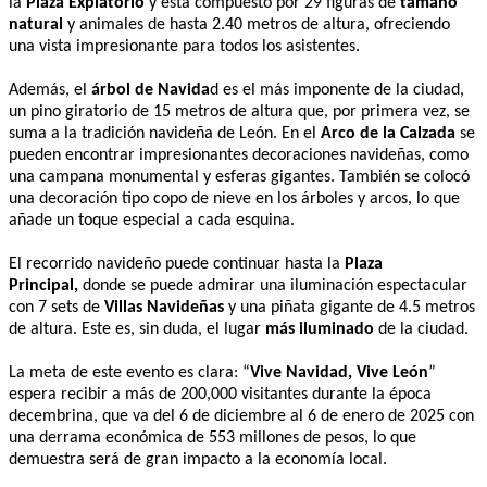
la
Plaza Expiatorio
y está compuesto por 29 figuras de
tamaño
natural
y animales de hasta 2.40 metros de altura, ofreciendo
una vista impresionante para todos los asistentes.
Además, el
árbol de Navida
d es el más imponente de la ciudad,
un pino giratorio de 15 metros de altura que, por primera vez, se
suma a la tradición navideña de León. En el
Arco de la Calzada
se
pueden encontrar impresionantes decoraciones navideñas, como
una campana monumental y esferas gigantes. También se colocó
una decoración tipo copo de nieve en los árboles y arcos, lo que
añade un toque especial a cada esquina.
El recorrido navideño puede continuar hasta la
Plaza
Principal,
donde se puede admirar una iluminación espectacular
con 7 sets de
Villas Navideñas
y una piñata gigante de 4.5 metros
de altura. Este es, sin duda, el lugar
más iluminado
de la ciudad.
La meta de este evento es clara: “
Vive Navidad, Vive León
”
espera recibir a más de 200,000 visitantes durante la época
decembrina, que va del 6 de diciembre al 6 de enero de 2025 con
una derrama económica de 553 millones de pesos, lo que
demuestra será de gran impacto a la economía local.