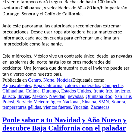
El viento tampoco dará tregua. Rachas de hasta 100 km/h
azotarán Chihuahua, y velocidades de 60 a 80 km/h impactarán
Durango, Sonora y el Golfo de California.
Ante este panorama, las autoridades recomiendan extremar
precauciones. Desde usar ropa abrigadora hasta mantenerse
informado, cada acción cuenta para enfrentar un clima tan
impredecible como fascinante.
Este miércoles, México vive un contraste único: desde las nevadas
en las sierras del norte hasta los calores moderados del
occidente. Una jornada que demuestra que el invierno puede ser
tan diverso como nuestro país.
Publicada en
Centro
,
Norte
,
Noticias
Etiquetada como
Aguascalientes
,
Baja California
,
calores moderados
,
Campeche
,
Chihuahua
,
Colima
,
Durango
,
Estados Unidos
,
frente frío
,
invierno
,
Jalisco
,
lluvias
,
México
,
Navidad
,
nevadas
,
Quintana Roo
,
San Luis
Potosí
,
Servicio Meteorológico Nacional
,
Sinaloa
,
SMN
,
Sonora
,
temperaturas gélidas
,
vientos fuertes
,
Yucatán
,
Zacatecas
Ponle sabor a tu Navidad y Año Nuevo y
descubre Baja California con el paladar