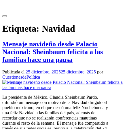
Saltar
al
contenido
Etiqueta:
Navidad
Mensaje navideño desde Palacio
Nacional: Sheinbaum felicita a las
familias hace una pausa
Publicada el
25 diciembre, 2025
25 diciembre, 2025
por
CuestionesdePolítica
La presidenta de México, Claudia Sheinbaum Pardo,
difundió un mensaje con motivo de la Navidad dirigido al
pueblo mexicano, en el que deseó una feliz Nochebuena y
una feliz Navidad a las familias del país, además de
recordar que no se realizarán conferencias matutinas
durante el resto de la semana. El mensaje fue compartido a
través de sus redes sociales, previo a la celebración del 24