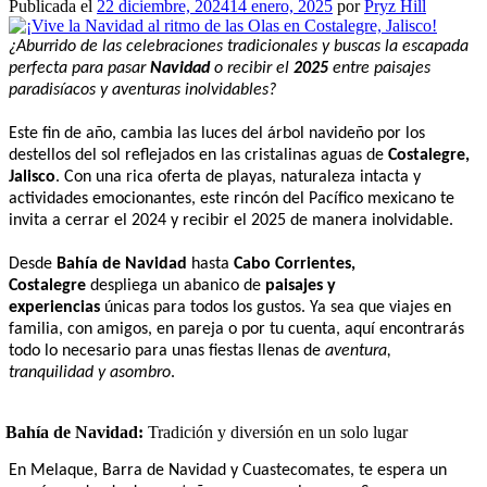
Publicada el
22 diciembre, 2024
14 enero, 2025
por
Pryz Hill
¿Aburrido de las celebraciones tradicionales y buscas la escapada
perfecta para pasar
Navidad
o recibir el
2025
entre paisajes
paradisíacos y aventuras inolvidables?
Este fin de año, cambia las luces del árbol navideño por los
destellos del sol reflejados en las cristalinas aguas de
Costalegre,
Jalisco
. Con una rica oferta de playas, naturaleza intacta y
actividades emocionantes, este rincón del Pacífico mexicano te
invita a cerrar el 2024 y recibir el 2025 de manera inolvidable.
Desde
Bahía de Navidad
hasta
Cabo Corrientes,
Costalegre
despliega un abanico de
paisajes y
experiencias
únicas para todos los gustos. Ya sea que viajes en
familia, con amigos, en pareja o por tu cuenta, aquí encontrarás
todo lo necesario para unas fiestas llenas de
aventura,
tranquilidad y asombro
.
Bahía de Navidad:
Tradición y diversión en un solo lugar
En Melaque, Barra de Navidad y Cuastecomates, te espera un