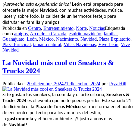
¡
Aprovecha esta experiencia única!
León
está preparado para
ofrecerte la mejor
Navidad
, con muchas actividades, música,
luces y, sobre todo, la calidez de un hermosos festejo para
disfrutar en
familia
y
amigos
.
Publicada en
Centro
,
Entretenimiento
,
Norte
,
Noticias
Etiquetada
como
amigos
,
Arco de la Calzada
,
espíritu navideño
,
familia
,
Guanajuato
,
León
,
México
,
Nacimiento
,
Navidad
,
Plaza Expiatorio
,
Plaza Principal
,
tamaño natural
,
Villas Navideñas
,
Vive León
,
Vive
Navidad
La Navidad más cool en Sneakers &
Trucks 2024
Publicada el
20 diciembre, 2024
21 diciembre, 2024
por
Pryz Hill
Si te gustan los sneakers, la comida y el arte urbano,
Sneakers &
Trucks 2024
es el evento que no te puedes perder. Este sábado 21
de diciembre, la
Plaza de Toros México
se transforma en el punto
de encuentro perfecto para los amantes del estilo,
la
gastronomía
y el buen ambiente. ¡Y justo a unos días
de
Navidad
!