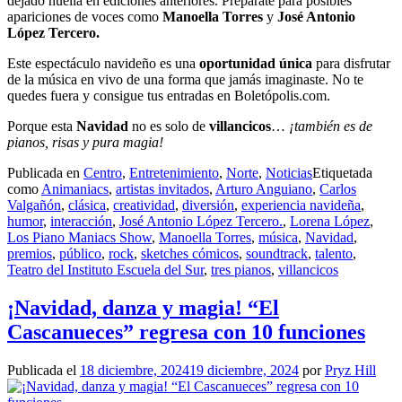
dejado huella en ediciones anteriores. Prepárate para posibles
apariciones de voces como
Manoella Torres
y
José Antonio
López Tercero.
Este espectáculo navideño es una
oportunidad única
para disfrutar
de la música en vivo de una forma que jamás imaginaste. No te
quedes fuera y consigue tus entradas en Boletópolis.com.
Porque esta
Navidad
no es solo de
villancicos
…
¡también es de
pianos, risas y pura magia!
Publicada en
Centro
,
Entretenimiento
,
Norte
,
Noticias
Etiquetada
como
Animaniacs
,
artistas invitados
,
Arturo Anguiano
,
Carlos
Valgañón
,
clásica
,
creatividad
,
diversión
,
experiencia navideña
,
humor
,
interacción
,
José Antonio López Tercero.
,
Lorena López
,
Los Piano Maniacs Show
,
Manoella Torres
,
música
,
Navidad
,
premios
,
público
,
rock
,
sketches cómicos
,
soundtrack
,
talento
,
Teatro del Instituto Escuela del Sur
,
tres pianos
,
villancicos
¡Navidad, danza y magia! “El
Cascanueces” regresa con 10 funciones
Publicada el
18 diciembre, 2024
19 diciembre, 2024
por
Pryz Hill