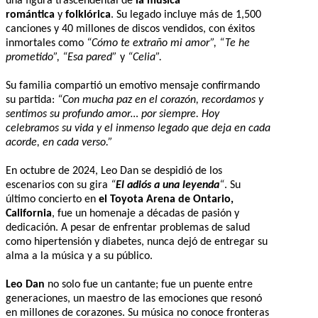
una figura trascendental de
la música
romántica
y
folklórica
. Su legado incluye más de 1,500
canciones y 40 millones de discos vendidos, con éxitos
inmortales como
“Cómo te extraño mi amor”, “Te he
prometido”, “Esa pared”
y
“Celia”.
Su familia compartió un emotivo mensaje confirmando
su partida:
“Con mucha paz en el corazón, recordamos y
sentimos su profundo amor… por siempre. Hoy
celebramos su vida y el inmenso legado que deja en cada
acorde, en cada verso.”
En octubre de 2024, Leo Dan se despidió de los
escenarios con su gira
“
El adiós a una leyenda
“
. Su
último concierto en
el Toyota Arena de Ontario,
California
, fue un homenaje a décadas de pasión y
dedicación. A pesar de enfrentar problemas de salud
como hipertensión y diabetes, nunca dejó de entregar su
alma a la música y a su público.
Leo Dan
no solo fue un cantante; fue un puente entre
generaciones, un maestro de las emociones que resonó
en millones de corazones. Su música no conoce fronteras