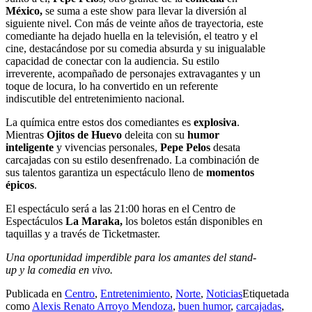
México,
se suma a este show para llevar la diversión al
siguiente nivel. Con más de veinte años de trayectoria, este
comediante ha dejado huella en la televisión, el teatro y el
cine, destacándose por su comedia absurda y su inigualable
capacidad de conectar con la audiencia. Su estilo
irreverente, acompañado de personajes extravagantes y un
toque de locura, lo ha convertido en un referente
indiscutible del entretenimiento nacional.
La química entre estos dos comediantes es
explosiva
.
Mientras
Ojitos de Huevo
deleita con su
humor
inteligente
y vivencias personales,
Pepe Pelos
desata
carcajadas con su estilo
desenfrenado
. La combinación de
sus talentos garantiza un espectáculo lleno de
momentos
épicos
.
El espectáculo será a las 21:00 horas en el Centro de
Espectáculos
La Maraka,
los boletos están disponibles en
taquillas y a través de Ticketmaster.
Una oportunidad imperdible para los amantes del stand-
up y la comedia en vivo.
Publicada en
Centro
,
Entretenimiento
,
Norte
,
Noticias
Etiquetada
como
Alexis Renato Arroyo Mendoza
,
buen humor
,
carcajadas
,