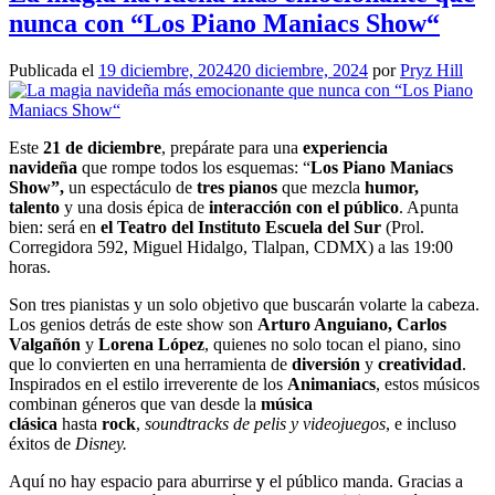
nunca con “Los Piano Maniacs Show“
Publicada el
19 diciembre, 2024
20 diciembre, 2024
por
Pryz Hill
Este
21 de diciembre
, prepárate para una
experiencia
navideña
que rompe todos los esquemas: “
Los Piano Maniacs
Show”,
un espectáculo de
tres pianos
que mezcla
humor,
talento
y una dosis épica de
interacción con el público
. Apunta
bien: será en
el Teatro del Instituto Escuela del Sur
(Prol.
Corregidora 592, Miguel Hidalgo, Tlalpan, CDMX) a las 19:00
horas.
Son tres pianistas y un solo objetivo que buscarán volarte la cabeza.
Los genios detrás de este show son
Arturo Anguiano, Carlos
Valgañón
y
Lorena López
, quienes no solo tocan el piano, sino
que lo convierten en una herramienta de
diversión
y
creatividad
.
Inspirados en el estilo irreverente de los
Animaniacs
, estos músicos
combinan géneros que van desde la
música
clásica
hasta
rock
,
soundtracks de pelis y videojuegos
, e incluso
éxitos de
Disney.
Aquí no hay espacio para aburrirse
y e
l público manda. Gracias a