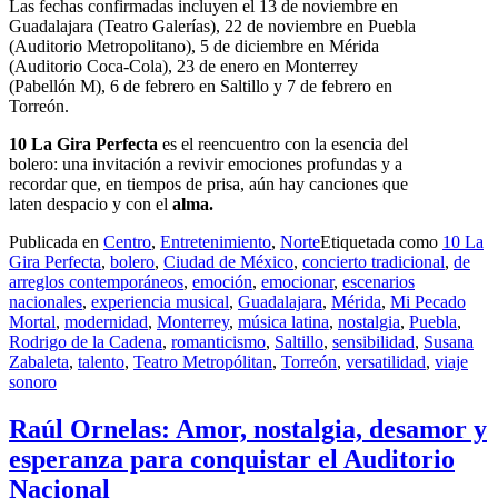
Las fechas confirmadas incluyen el 13 de noviembre en
Guadalajara (Teatro Galerías), 22 de noviembre en Puebla
(Auditorio Metropolitano), 5 de diciembre en Mérida
(Auditorio Coca-Cola), 23 de enero en Monterrey
(Pabellón M), 6 de febrero en Saltillo y 7 de febrero en
Torreón.
10 La Gira Perfecta
es el reencuentro con la esencia del
bolero: una invitación a revivir emociones profundas y a
recordar que, en tiempos de prisa, aún hay canciones que
laten despacio y con el
alma.
Publicada en
Centro
,
Entretenimiento
,
Norte
Etiquetada como
10 La
Gira Perfecta
,
bolero
,
Ciudad de México
,
concierto tradicional
,
de
arreglos contemporáneos
,
emoción
,
emocionar
,
escenarios
nacionales
,
experiencia musical
,
Guadalajara
,
Mérida
,
Mi Pecado
Mortal
,
modernidad
,
Monterrey
,
música latina
,
nostalgia
,
Puebla
,
Rodrigo de la Cadena
,
romanticismo
,
Saltillo
,
sensibilidad
,
Susana
Zabaleta
,
talento
,
Teatro Metropólitan
,
Torreón
,
versatilidad
,
viaje
sonoro
Raúl Ornelas: Amor, nostalgia, desamor y
esperanza para conquistar el Auditorio
Nacional