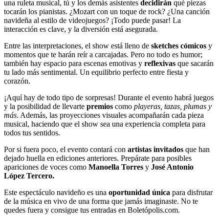
una ruleta musical, tú y los demás asistentes
decidirán
qué piezas
tocarán los pianistas. ¿Mozart con un toque de rock? ¿Una canción
navideña al estilo de videojuegos? ¡Todo puede pasar! La
interacción es clave, y la diversión está asegurada.
Entre las interpretaciones, el show está lleno de
sketches cómicos
y
momentos que te harán reír a carcajadas. Pero no todo es humor;
también hay espacio para escenas emotivas y
reflexivas
que sacarán
tu lado más sentimental. Un equilibrio perfecto entre fiesta y
corazón.
¡Aquí hay de todo tipo de sorpresas! Durante el evento habrá juegos
y la posibilidad de llevarte
premios
como
playeras, tazas, plumas y
más
. Además, las proyecciones visuales acompañarán cada pieza
musical, haciendo que el show sea una experiencia completa para
todos tus sentidos.
Por si fuera poco, el evento contará con
artistas invitados
que han
dejado huella en ediciones anteriores. Prepárate para posibles
apariciones de voces como
Manoella Torres
y
José Antonio
López Tercero.
Este espectáculo navideño es una
oportunidad única
para disfrutar
de la música en vivo de una forma que jamás imaginaste. No te
quedes fuera y consigue tus entradas en Boletópolis.com.