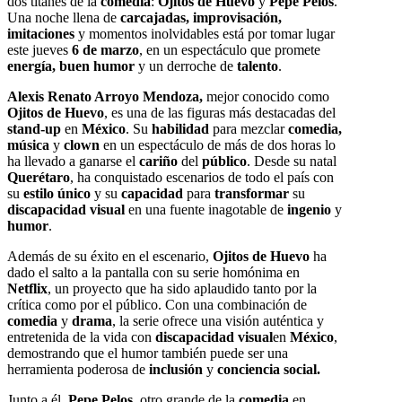
dos titanes de la
comedia
:
Ojitos de Huevo
y
Pepe Pelos
.
Una noche llena de
carcajadas, improvisación,
imitaciones
y momentos inolvidables está por tomar lugar
este jueves
6 de marzo
, en un espectáculo que promete
energía, buen humor
y un derroche de
talento
.
Alexis Renato Arroyo Mendoza,
mejor conocido como
Ojitos de Huevo
, es una de las figuras más destacadas del
stand-up
en
México
. Su
habilidad
para mezclar
comedia,
música
y
clown
en un espectáculo de más de dos horas lo
ha llevado a ganarse el
cariño
del
público
. Desde su natal
Querétaro
, ha conquistado escenarios de todo el país con
su
estilo único
y su
capacidad
para
transformar
su
discapacidad visual
en una fuente inagotable de
ingenio
y
humor
.
Además de su éxito en el escenario,
Ojitos de Huevo
ha
dado el salto a la pantalla con su serie homónima en
Netflix
, un proyecto que ha sido aplaudido tanto por la
crítica como por el público. Con una combinación de
comedia
y
drama
, la serie ofrece una visión auténtica y
entretenida de la vida con
discapacidad visual
en
México
,
demostrando que el humor también puede ser una
herramienta poderosa de
inclusión
y
conciencia social.
Junto a él,
Pepe Pelos
, otro grande de la
comedia
en