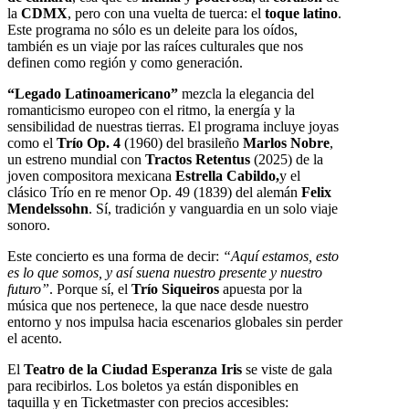
la
CDMX
, pero con una vuelta de tuerca: el
toque latino
.
Este programa no sólo es un deleite para los oídos,
también es un viaje por las raíces culturales que nos
definen como región y como generación.
“Legado Latinoamericano”
mezcla la elegancia del
romanticismo europeo con el ritmo, la energía y la
sensibilidad de nuestras tierras. El programa incluye joyas
como el
Trío Op. 4
(1960) del brasileño
Marlos Nobre
,
un estreno mundial con
Tractos Retentus
(2025) de la
joven compositora mexicana
Estrella Cabildo,
y el
clásico Trío en re menor Op. 49 (1839) del alemán
Felix
Mendelssohn
. Sí, tradición y vanguardia en un solo viaje
sonoro.
Este concierto es una forma de decir:
“Aquí estamos, esto
es lo que somos, y así suena nuestro presente y nuestro
futuro”
. Porque sí, el
Trío Siqueiros
apuesta por la
música que nos pertenece, la que nace desde nuestro
entorno y nos impulsa hacia escenarios globales sin perder
el acento.
El
Teatro de la Ciudad Esperanza Iris
se viste de gala
para recibirlos. Los boletos ya están disponibles en
taquilla y en Ticketmaster con precios accesibles: