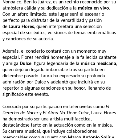
Nonoalco, Benito Juárez, es un recinto reconocido por su
atmósfera cálida y su dedicación a la
música en vivo
.
Con un aforo limitado, este lugar será el escenario
perfecto para disfrutar de la versatilidad y pasión
de
Laura Flores
, quien interpretará una selección
especial de sus éxitos, versiones de temas emblemáticos
y canciones de su autoría.
Además, el concierto contará con un momento muy
especial: Flores rendirá homenaje a la fallecida cantante
y amiga
Dulce
, figura legendaria de la
música mexicana
,
quien dejó un legado imborrable tras su partida en
diciembre pasado. Laura ha expresado su profunda
admiración por Dulce y adelantó que incluirá en su
repertorio algunas canciones en su honor, llenando de
significado este evento.
Conocida por su participación en telenovelas como
El
Derecho de Nacer
y
El Alma No Tiene Color
, Laura Flores
ha demostrado ser una artista multifacética,
destacándose tanto en la actuación como en la música.
Su carrera musical, que incluye colaboraciones
memorables como su dueto con
Marco Antonio Solís
y