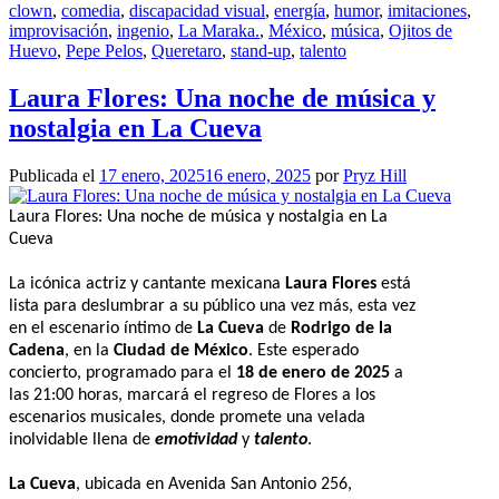
clown
,
comedia
,
discapacidad visual
,
energía
,
humor
,
imitaciones
,
improvisación
,
ingenio
,
La Maraka.
,
México
,
música
,
Ojitos de
Huevo
,
Pepe Pelos
,
Queretaro
,
stand-up
,
talento
Laura Flores: Una noche de música y
nostalgia en La Cueva
Publicada el
17 enero, 2025
16 enero, 2025
por
Pryz Hill
Laura Flores: Una noche de música y nostalgia en La
Cueva
La icónica actriz y cantante mexicana
Laura Flores
está
lista para deslumbrar a su público una vez más, esta vez
en el escenario íntimo de
La Cueva
de
Rodrigo de la
Cadena
, en la
Ciudad de México
. Este esperado
concierto, programado para el
18 de enero de 2025
a
las 21:00 horas, marcará el regreso de Flores a los
escenarios musicales, donde promete una velada
inolvidable llena de
emotividad
y
talento
.
La Cueva
, ubicada en Avenida San Antonio 256,