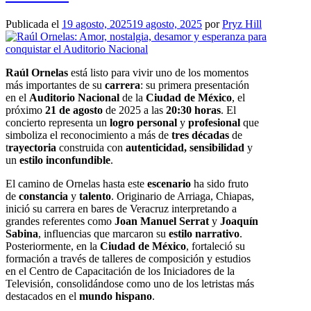
Publicada el
19 agosto, 2025
19 agosto, 2025
por
Pryz Hill
Raúl Ornelas
está listo para vivir uno de los momentos
más importantes de su
carrera
: su primera presentación
en el
Auditorio Nacional
de la
Ciudad de México
, el
próximo
21 de agosto
de 2025 a las
20:30 horas
. El
concierto representa un
logro personal
y
profesional
que
simboliza el reconocimiento a más de
tres décadas
de
t
rayectoria
construida con
autenticidad, sensibilidad
y
un
estilo inconfundible
.
El camino de Ornelas hasta este
escenario
ha sido fruto
de
constancia
y
talento
. Originario de Arriaga, Chiapas,
inició su carrera en bares de Veracruz interpretando a
grandes referentes como
Joan Manuel Serrat
y
Joaquín
Sabina
, influencias que marcaron su
estilo narrativo
.
Posteriormente, en la
Ciudad de México
, fortaleció su
formación a través de talleres de composición y estudios
en el Centro de Capacitación de los Iniciadores de la
Televisión, consolidándose como uno de los letristas más
destacados en el
mundo hispano
.