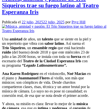
Siqueiros trae su fuego latino al Teatro
Esperanza Iris
Publicada el
22 julio, 2025
22 julio, 2025
por
Pryz Hill
Una
amistad
de años, un
talento
que se siente en la piel y
un repertorio que vibra con
sabor latino
. Así suena el
Trío Siqueiros
, un
ensamble regio
que está haciendo
ruido
(del bueno) desde 2018 y que este miércoles 23 de
julio a las 20:00 horas, se instala con toda su
fuerza
en el
escenario del
Teatro de la Ciudad Esperanza Iris
con
su programa
“Legado Latinoamericano”.
Ana Karen Rodríguez
en el violoncello,
Noé Macías
en
el piano y
Juanmanuel Flores
al violín, son más que
músicos: son cómplices de vida. Desde chavitos
compartieron clases, risas, técnica y un amor brutal por la
música de cámara. Lo suyo no es pose ni casualidad; es
conexión real, de esa que se nota desde el primer acorde.
Y ahora, su misión es clara: llevar lo mejor de la
música
de cámara
, esa que es
íntima
y
poderosa
, al
corazón
de