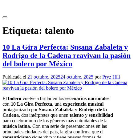
Saltar
al
contenido
Etiqueta:
talento
10 La Gira Perfecta: Susana Zabaleta y
Rodrigo de la Cadena reavivan la pasión
del bolero por México
Publicada el
21 octubre, 2025
24 octubre, 2025
por
Pryz Hill
El
bolero
vuelve a brillar en los
escenarios nacionales
con
10 La Gira Perfecta
, una
experiencia musical
protagonizada por
Susana Zabaleta
y
Rodrigo de la
Cadena
, dos intérpretes que unen
talento
y
sensibilidad
para celebrar uno de los géneros más entrañables de la
música latina
. Con una serie de presentaciones en las
principales ciudades del país, la gira confirma que el
romanticismo
sigue vivo y tiene nuevas formas de