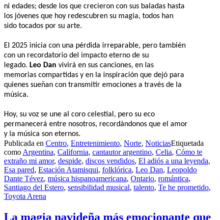
ni edades; desde los que crecieron con sus baladas hasta
los jóvenes que hoy redescubren su magia, todos han
sido tocados por su arte.
El 2025 inicia con una pérdida irreparable, pero también
con un recordatorio del impacto eterno de su
legado.
Leo Dan
vivirá en sus canciones, en las
memorias compartidas y en la inspiración que dejó para
quienes sueñan con transmitir emociones a través de la
música.
Hoy, su voz se une al coro celestial, pero su eco
permanecerá entre nosotros, recordándonos que el amor
y la música son eternos.
Publicada en
Centro
,
Entretenimiento
,
Norte
,
Noticias
Etiquetada
como
Argentina
,
California
,
cantautor argentino
,
Celia
,
Cómo te
extraño mi amor
,
despide
,
discos vendidos
,
El adiós a una leyenda
,
Esa pared
,
Estación Atamisqui
,
folklórica
,
Leo Dan
,
Leopoldo
Dante Tévez
,
música hispanoamericana
,
Ontario
,
romántica
,
Santiago del Estero
,
sensibilidad musical
,
talento
,
Te he prometido
,
Toyota Arena
La magia navideña más emocionante que