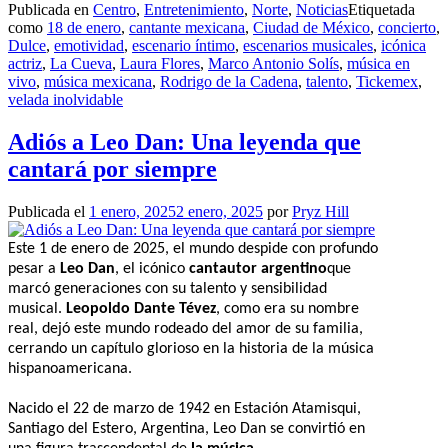
Publicada en
Centro
,
Entretenimiento
,
Norte
,
Noticias
Etiquetada
como
18 de enero
,
cantante mexicana
,
Ciudad de México
,
concierto
,
Dulce
,
emotividad
,
escenario íntimo
,
escenarios musicales
,
icónica
actriz
,
La Cueva
,
Laura Flores
,
Marco Antonio Solís
,
música en
vivo
,
música mexicana
,
Rodrigo de la Cadena
,
talento
,
Tickemex
,
velada inolvidable
Adiós a Leo Dan: Una leyenda que
cantará por siempre
Publicada el
1 enero, 2025
2 enero, 2025
por
Pryz Hill
Este 1 de enero de 2025, el mundo despide con profundo
pesar a
Leo Dan
, el icónico
cantautor argentino
que
marcó generaciones con su talento y sensibilidad
musical.
Leopoldo Dante Tévez
, como era su nombre
real, dejó este mundo rodeado del amor de su familia,
cerrando un capítulo glorioso en la historia de la música
hispanoamericana.
Nacido el 22 de marzo de 1942 en Estación Atamisqui,
Santiago del Estero, Argentina, Leo Dan se convirtió en