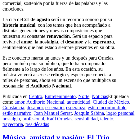
comercial, sostenida por la fuerza de las palabras y las
emociones.
La cita del
21 de agosto
será un recorrido sonoro por su
historia musical
, con los temas que han acompañado a
distintas generaciones y nuevas composiciones que
muestran su constante
renovación
. Será un espacio para
revivir el
amor
, la
nostalgia
, el
desamor
y la
esperanza
,
sentimientos que han estado siempre presentes en su obra.
Este concierto marca un antes y un después para Ornelas,
pero también para su público, que lo ha acompañado
fielmente a lo largo de los años. En esta ocasión, su
música volverá a ser ese
refugio
y espejo que conecta a
miles de personas, ahora en un escenario que multiplica su
resonancia: el
Auditorio Nacional
.
Publicada en
Centro
,
Entretenimiento
,
Norte
,
Noticias
Etiquetada
como
amor
,
Auditorio Nacional
,
autenticidad
,
Ciudad de México
,
Constancia
,
desamor
,
escenario
,
esperanza
,
estilo inconfundible
,
estilo narrativo
,
Joan Manuel Serrat
,
Joaquín Sabina
,
logro personal
,
nostalgia
,
profesional
,
Raúl Ornelas
,
sensibilidad
,
talento
,
trayectoria
,
tres décadas
Música, amistad y pasión: El Trío