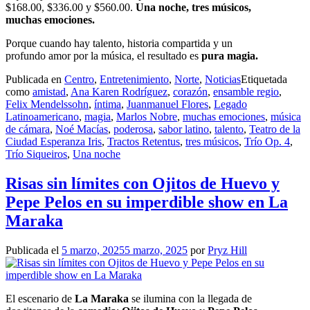
$168.00, $336.00 y $560.00.
Una noche, tres músicos,
muchas emociones.
Porque cuando hay talento, historia compartida y un
profundo amor por la música, el resultado es
pura magia.
Publicada en
Centro
,
Entretenimiento
,
Norte
,
Noticias
Etiquetada
como
amistad
,
Ana Karen Rodríguez
,
corazón
,
ensamble regio
,
Felix Mendelssohn
,
íntima
,
Juanmanuel Flores
,
Legado
Latinoamericano
,
magia
,
Marlos Nobre
,
muchas emociones
,
música
de cámara
,
Noé Macías
,
poderosa
,
sabor latino
,
talento
,
Teatro de la
Ciudad Esperanza Iris
,
Tractos Retentus
,
tres músicos
,
Trío Op. 4
,
Trío Siqueiros
,
Una noche
Risas sin límites con Ojitos de Huevo y
Pepe Pelos en su imperdible show en La
Maraka
Publicada el
5 marzo, 2025
5 marzo, 2025
por
Pryz Hill
El escenario de
La Maraka
se ilumina con la llegada de