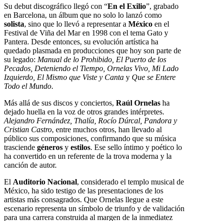
Su debut discográfico llegó con “
En el Exilio
”, grabado
en Barcelona, un álbum que no solo lo lanzó como
solista
, sino que lo llevó a representar a
México
en el
Festival de Viña del Mar en 1998 con el tema Gato y
Pantera. Desde entonces, su evolución artística ha
quedado plasmada en producciones que hoy son parte de
su legado:
Manual de lo Prohibido, El Puerto de los
Pecados, Deteniendo el Tiempo, Ornelas Vivo, Mi Lado
Izquierdo, El Mismo que Viste y Canta
y
Que se Entere
Todo el Mundo
.
Más allá de sus discos y conciertos,
Raúl Ornelas
ha
dejado huella en la voz de otros grandes intérpretes.
Alejandro Fernández, Thalía, Rocío Dúrcal, Pandora y
Cristian Castro
, entre muchos otros, han llevado al
público sus composiciones, confirmando que su música
trasciende
géneros
y
estilos
. Ese sello íntimo y poético lo
ha convertido en un referente de la trova moderna y la
canción de autor.
El
Auditorio Nacional
, considerado el templo musical de
México, ha sido testigo de las presentaciones de los
artistas más consagrados. Que Ornelas llegue a este
escenario representa un símbolo de triunfo y de validación
para una carrera construida al margen de la inmediatez