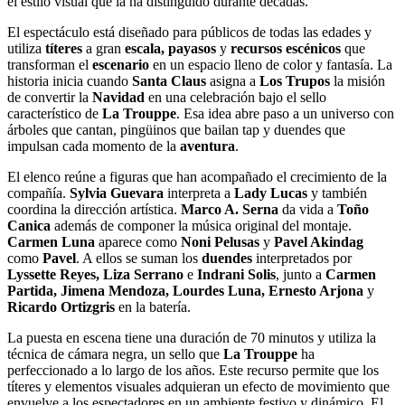
el estilo visual que la ha distinguido durante décadas.
El espectáculo está diseñado para públicos de todas las edades y
utiliza
títeres
a gran
escala, payasos
y
recursos escénicos
que
transforman el
escenario
en un espacio lleno de color y fantasía. La
historia inicia cuando
Santa Claus
asigna a
Los Trupos
la misión
de convertir la
Navidad
en una celebración bajo el sello
característico de
La Trouppe
. Esa idea abre paso a un universo con
árboles que cantan, pingüinos que bailan tap y duendes que
impulsan cada momento de la
aventura
.
El elenco reúne a figuras que han acompañado el crecimiento de la
compañía.
Sylvia Guevara
interpreta a
Lady Lucas
y también
coordina la dirección artística.
Marco A. Serna
da vida a
Toño
Canica
además de componer la música original del montaje.
Carmen Luna
aparece como
Noni Pelusas
y
Pavel Akindag
como
Pavel
. A ellos se suman los
duendes
interpretados por
Lyssette Reyes, Liza Serrano
e
Indrani Solis
, junto a
Carmen
Partida, Jimena Mendoza, Lourdes Luna, Ernesto Arjona
y
Ricardo Ortizgris
en la batería.
La puesta en escena tiene una duración de 70 minutos y utiliza la
técnica de cámara negra, un sello que
La Trouppe
ha
perfeccionado a lo largo de los años. Este recurso permite que los
títeres y elementos visuales adquieran un efecto de movimiento que
envuelve a los espectadores en un ambiente festivo y dinámico. El