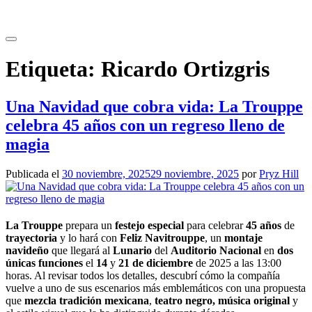
Saltar
al
contenido
Etiqueta:
Ricardo Ortizgris
Una Navidad que cobra vida: La Trouppe
celebra 45 años con un regreso lleno de
magia
Publicada el
30 noviembre, 2025
29 noviembre, 2025
por
Pryz Hill
La Trouppe
prepara un
festejo especial
para celebrar
45 años
de
trayectoria
y lo hará con
Feliz Navitrouppe
, un
montaje
navideño
que llegará al
Lunario
del
Auditorio Nacional
en
dos
únicas funciones
el
14
y
21 de diciembre
de 2025 a las 13:00
horas. Al revisar todos los detalles, descubrí cómo la compañía
vuelve a uno de sus escenarios más emblemáticos con una propuesta
que
mezcla tradición mexicana
,
teatro negro, música original
y