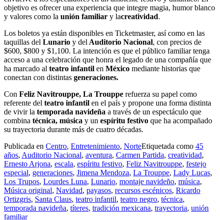
objetivo es ofrecer una experiencia que integre magia, humor blanco
y valores como la
unión familiar
y la
creatividad
.
Los boletos ya están disponibles en Ticketmaster, así como en las
taquillas del
Lunario
y del
Auditorio Nacional
, con precios de
$600, $800 y $1,100. La intención es que el público familiar tenga
acceso a una celebración que honra el legado de una compañía que
ha marcado al
teatro infantil
en
México
mediante historias que
conectan con distintas
generaciones.
Con
Feliz Navitrouppe, La Trouppe
refuerza su papel como
referente del
teatro infantil
en el país y propone una forma distinta
de vivir la
temporada navideña
a través de un espectáculo que
combina
técnica, música
y un
espíritu festivo
que ha acompañado
su trayectoria durante más de cuatro décadas.
Publicada en
Centro
,
Entretenimiento
,
Norte
Etiquetada como
45
años
,
Auditorio Nacional
,
aventura
,
Carmen Partida
,
creatividad
,
Ernesto Arjona
,
escala
,
espíritu festivo
,
Feliz Navitrouppe
,
festejo
especial
,
generaciones
,
Jimena Mendoza
,
La Trouppe
,
Lady Lucas
,
Los Trupos
,
Lourdes Luna
,
Lunario
,
montaje navideño
,
música
,
Música original
,
Navidad
,
payasos
,
recursos escénicos
,
Ricardo
Ortizgris
,
Santa Claus
,
teatro infantil
,
teatro negro
,
técnica
,
temporada navideña
,
títeres
,
tradición mexicana
,
trayectoria
,
unión
familiar