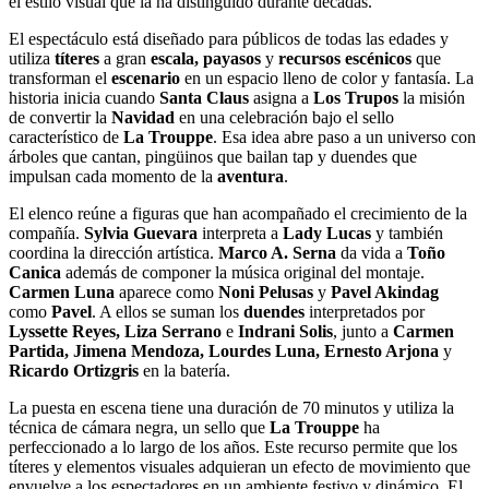
el estilo visual que la ha distinguido durante décadas.
El espectáculo está diseñado para públicos de todas las edades y
utiliza
títeres
a gran
escala, payasos
y
recursos escénicos
que
transforman el
escenario
en un espacio lleno de color y fantasía. La
historia inicia cuando
Santa Claus
asigna a
Los Trupos
la misión
de convertir la
Navidad
en una celebración bajo el sello
característico de
La Trouppe
. Esa idea abre paso a un universo con
árboles que cantan, pingüinos que bailan tap y duendes que
impulsan cada momento de la
aventura
.
El elenco reúne a figuras que han acompañado el crecimiento de la
compañía.
Sylvia Guevara
interpreta a
Lady Lucas
y también
coordina la dirección artística.
Marco A. Serna
da vida a
Toño
Canica
además de componer la música original del montaje.
Carmen Luna
aparece como
Noni Pelusas
y
Pavel Akindag
como
Pavel
. A ellos se suman los
duendes
interpretados por
Lyssette Reyes, Liza Serrano
e
Indrani Solis
, junto a
Carmen
Partida, Jimena Mendoza, Lourdes Luna, Ernesto Arjona
y
Ricardo Ortizgris
en la batería.
La puesta en escena tiene una duración de 70 minutos y utiliza la
técnica de cámara negra, un sello que
La Trouppe
ha
perfeccionado a lo largo de los años. Este recurso permite que los
títeres y elementos visuales adquieran un efecto de movimiento que
envuelve a los espectadores en un ambiente festivo y dinámico. El