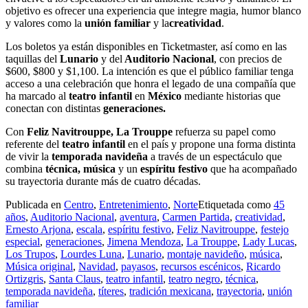
objetivo es ofrecer una experiencia que integre magia, humor blanco
y valores como la
unión familiar
y la
creatividad
.
Los boletos ya están disponibles en Ticketmaster, así como en las
taquillas del
Lunario
y del
Auditorio Nacional
, con precios de
$600, $800 y $1,100. La intención es que el público familiar tenga
acceso a una celebración que honra el legado de una compañía que
ha marcado al
teatro infantil
en
México
mediante historias que
conectan con distintas
generaciones.
Con
Feliz Navitrouppe, La Trouppe
refuerza su papel como
referente del
teatro infantil
en el país y propone una forma distinta
de vivir la
temporada navideña
a través de un espectáculo que
combina
técnica, música
y un
espíritu festivo
que ha acompañado
su trayectoria durante más de cuatro décadas.
Publicada en
Centro
,
Entretenimiento
,
Norte
Etiquetada como
45
años
,
Auditorio Nacional
,
aventura
,
Carmen Partida
,
creatividad
,
Ernesto Arjona
,
escala
,
espíritu festivo
,
Feliz Navitrouppe
,
festejo
especial
,
generaciones
,
Jimena Mendoza
,
La Trouppe
,
Lady Lucas
,
Los Trupos
,
Lourdes Luna
,
Lunario
,
montaje navideño
,
música
,
Música original
,
Navidad
,
payasos
,
recursos escénicos
,
Ricardo
Ortizgris
,
Santa Claus
,
teatro infantil
,
teatro negro
,
técnica
,
temporada navideña
,
títeres
,
tradición mexicana
,
trayectoria
,
unión
familiar