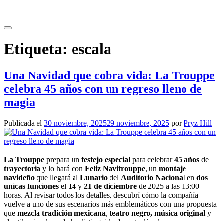
Saltar
al
contenido
Etiqueta:
escala
Una Navidad que cobra vida: La Trouppe
celebra 45 años con un regreso lleno de
magia
Publicada el
30 noviembre, 2025
29 noviembre, 2025
por
Pryz Hill
La Trouppe
prepara un
festejo especial
para celebrar
45 años
de
trayectoria
y lo hará con
Feliz Navitrouppe
, un
montaje
navideño
que llegará al
Lunario
del
Auditorio Nacional
en
dos
únicas funciones
el
14
y
21 de diciembre
de 2025 a las 13:00
horas. Al revisar todos los detalles, descubrí cómo la compañía
vuelve a uno de sus escenarios más emblemáticos con una propuesta
que
mezcla tradición mexicana
,
teatro negro, música original
y