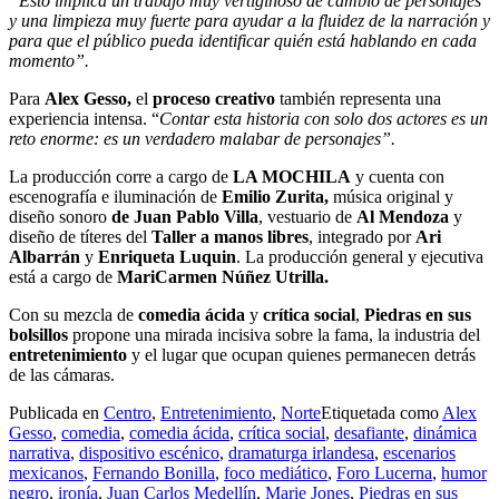
“Esto implica un trabajo muy vertiginoso de cambio de personajes
y una limpieza muy fuerte para ayudar a la fluidez de la narración y
para que el público pueda identificar quién está hablando en cada
momento”.
Para
Alex Gesso,
el
proceso creativo
también representa una
experiencia intensa. “
Contar esta historia con solo dos actores es un
reto enorme: es un verdadero malabar de personajes”.
La producción corre a cargo de
LA MOCHILA
y cuenta con
escenografía e iluminación de
Emilio Zurita,
música original y
diseño sonoro
de Juan Pablo Villa
, vestuario de
Al Mendoza
y
diseño de títeres del
Taller a manos libres
, integrado por
Ari
Albarrán
y
Enriqueta Luquin
. La producción general y ejecutiva
está a cargo de
MariCarmen Núñez Utrilla.
Con su mezcla de
comedia ácida
y
crítica social
,
Piedras en sus
bolsillos
propone una mirada incisiva sobre la fama, la industria del
entretenimiento
y el lugar que ocupan quienes permanecen detrás
de las cámaras.
Publicada en
Centro
,
Entretenimiento
,
Norte
Etiquetada como
Alex
Gesso
,
comedia
,
comedia ácida
,
crítica social
,
desafiante
,
dinámica
narrativa
,
dispositivo escénico
,
dramaturga irlandesa
,
escenarios
mexicanos
,
Fernando Bonilla
,
foco mediático
,
Foro Lucerna
,
humor
negro
,
ironía
,
Juan Carlos Medellín
,
Marie Jones
,
Piedras en sus