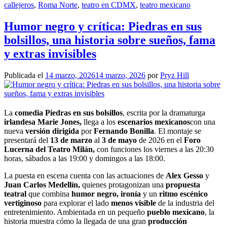
callejeros
,
Roma Norte
,
teatro en CDMX
,
teatro mexicano
Humor negro y crítica: Piedras en sus
bolsillos, una historia sobre sueños, fama
y extras invisibles
Publicada el
14 marzo, 2026
14 marzo, 2026
por
Pryz Hill
La
comedia Piedras en sus bolsillos
, escrita por la dramaturga
irlandesa Marie Jones,
llega a los
escenarios mexicanos
con una
nueva
versión dirigida
por
Fernando Bonilla
. El montaje se
presentará del
13 de marzo
al
3 de mayo
de 2026 en el
Foro
Lucerna del Teatro Milán,
con funciones los viernes a las 20:30
horas, sábados a las 19:00 y domingos a las 18:00.
La puesta en escena cuenta con las actuaciones de
Alex Gesso
y
Juan Carlos Medellín,
quienes protagonizan una
propuesta
teatral
que combina
humor negro, ironía
y un
ritmo escénico
vertiginoso
para explorar el lado
menos visible
de la industria del
entretenimiento. Ambientada en un pequeño
pueblo mexicano
, la
historia muestra cómo la llegada de una gran
producción