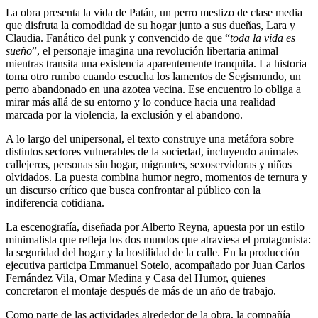
La obra presenta la vida de Patán, un perro mestizo de clase media
que disfruta la comodidad de su hogar junto a sus dueñas, Lara y
Claudia. Fanático del punk y convencido de que “
toda la vida es
sueño
”, el personaje imagina una revolución libertaria animal
mientras transita una existencia aparentemente tranquila. La historia
toma otro rumbo cuando escucha los lamentos de Segismundo, un
perro abandonado en una azotea vecina. Ese encuentro lo obliga a
mirar más allá de su entorno y lo conduce hacia una realidad
marcada por la violencia, la exclusión y el abandono.
A lo largo del unipersonal, el texto construye una metáfora sobre
distintos sectores vulnerables de la sociedad, incluyendo animales
callejeros, personas sin hogar, migrantes, sexoservidoras y niños
olvidados. La puesta combina humor negro, momentos de ternura y
un discurso crítico que busca confrontar al público con la
indiferencia cotidiana.
La escenografía, diseñada por Alberto Reyna, apuesta por un estilo
minimalista que refleja los dos mundos que atraviesa el protagonista:
la seguridad del hogar y la hostilidad de la calle. En la producción
ejecutiva participa Emmanuel Sotelo, acompañado por Juan Carlos
Fernández Vila, Omar Medina y Casa del Humor, quienes
concretaron el montaje después de más de un año de trabajo.
Como parte de las actividades alrededor de la obra, la compañía