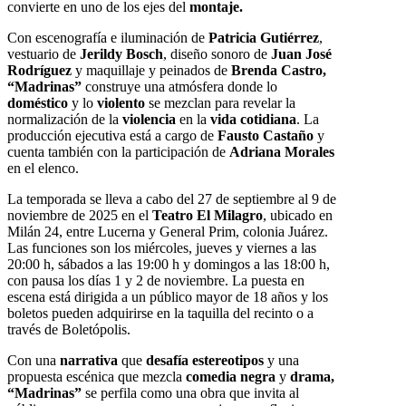
convierte en uno de los ejes del
montaje.
Con escenografía e iluminación de
Patricia Gutiérrez
,
vestuario de
Jerildy Bosch
, diseño sonoro de
Juan José
Rodríguez
y maquillaje y peinados de
Brenda Castro,
“Madrinas”
construye una atmósfera donde lo
doméstico
y lo
violento
se mezclan para revelar la
normalización de la
violencia
en la
vida cotidiana
. La
producción ejecutiva está a cargo de
Fausto Castaño
y
cuenta también con la participación de
Adriana Morales
en el elenco.
La temporada se lleva a cabo del 27 de septiembre al 9 de
noviembre de 2025 en el
Teatro El Milagro
, ubicado en
Milán 24, entre Lucerna y General Prim, colonia Juárez.
Las funciones son los miércoles, jueves y viernes a las
20:00 h, sábados a las 19:00 h y domingos a las 18:00 h,
con pausa los días 1 y 2 de noviembre. La puesta en
escena está dirigida a un público mayor de 18 años y los
boletos pueden adquirirse en la taquilla del recinto o a
través de Boletópolis.
Con una
narrativa
que
desafía estereotipos
y una
propuesta escénica que mezcla
comedia negra
y
drama,
“Madrinas”
se perfila como una obra que invita al