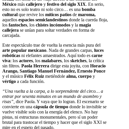
México
más
callejero
y
festivo del siglo XIX
. En serio,
esto no es solo teatro ni solo circo… es una
bomba
cultural
que revive los
míticos patios
de
maroma,
aquellos
espacios semiclandestinos
donde la cuerda floja,
los
fantoches
, los
chistes incómodos
y la
magia
callejera
se unían para soltar verdades en forma de
carcajada.
Este espectáculo trae de vuelta la esencia más pura del
arte popular mexicano
. Nada de grandes carpas,
luces
robóticas
ni elefantes amaestrados. Aquí todo es
carne
viva
: los
actores
, los
malabares
, los
sketches
, la crítica
sin filtros.
Paola Herrera
dirige esta joyita, con
Horacio
Arango, Santiago Manuel Fernández, Ernesto Ponce
y el músico
Félix Ruiz
metiéndole
alma, cuerpo
y
vértigo
a cada función.
“Una vuelta a la carpa, a lo sorprendente del circo… a
entrar por sesenta minutos en un mundo de asombro y
risas”,
dice Paola. Y vaya que lo logran. El escenario se
convierte en una
cápsula de tiempo
donde lo invisible se
vuelve visible solo con la energía del elenco. No hay
pistas, ni estructuras monumentales, pero sí un poder
brutal para trastocar el tiempo y hacer que el siglo XXI se
mire en el espejo del pasado.