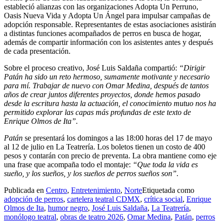
estableció alianzas con las organizaciones Adopta Un Perruno,
Oasis Nueva Vida y Adopta Un Ángel para impulsar campañas de
adopción responsable. Representantes de estas asociaciones asistirán
a distintas funciones acompañados de perros en busca de hogar,
además de compartir información con los asistentes antes y después
de cada presentación.
Sobre el proceso creativo, José Luis Saldaña compartió:
“Dirigir
Patán ha sido un reto hermoso, sumamente motivante y necesario
para mí. Trabajar de nuevo con Omar Medina, después de tantos
años de crear juntos diferentes proyectos, donde hemos pasado
desde la escritura hasta la actuación, el conocimiento mutuo nos ha
permitido explorar las capas más profundas de este texto de
Enrique Olmos de Ita”.
Patán
se presentará los domingos a las 18:00 horas del 17 de mayo
al 12 de julio en La Teatrería. Los boletos tienen un costo de 400
pesos y contarán con precio de preventa. La obra mantiene como eje
una frase que acompaña todo el montaje:
“Que toda la vida es
sueño, y los sueños, y los sueños de perros sueños son”.
Publicada en
Centro
,
Entretenimiento
,
Norte
Etiquetada como
adopción de perros
,
cartelera teatral CDMX
,
crítica social
,
Enrique
Olmos de Ita
,
humor negro
,
José Luis Saldaña
,
La Teatrería
,
monólogo teatral
,
obras de teatro 2026
,
Omar Medina
,
Patán
,
perros