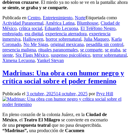
debieron cruzarse
. El miedo ya no solo se ve en la pantalla: ahora
se siente, se graba y se comparte.
Publicada en
Centro
,
Entretenimiento
,
Norte
Etiquetada como
Actividad Paranormal
,
América Latina
,
Blumhouse
,
Ciudad de
México
,
crítica social
,
Eduardo Lecuona
,
El Teléfono Negro
,
embrujado
,
era digital
,
experiencia aterradora
,
experiencia
inmersiva
,
Halloween
,
horror sobrenatural
,
Julia Maqueo
,
Karla
Coronado
,
No Me Sigas
,
original mexicana
,
pesadilla sin control
,
presencia maligna
,
rituales paranormales
,
se comparte
,
se graba
,
se
siente
,
Six Flags México
,
suspenso psicológico
,
terror sobrenatural
,
Ximena Lecuona
,
Yankel Stevan
Madrinas: Una obra con humor negro y
crítica social sobre el poder femenino
Publicada el
3 octubre, 2025
14 octubre, 2025
por
Pryz Hill
En pleno corazón de la colonia Juárez, en la
Ciudad de
México
, el
Teatro El Milagro
se convierte en escenario
de una
propuesta teatral
que no pasa desapercibida.
“Madrinas”,
una producción de
Cacumen