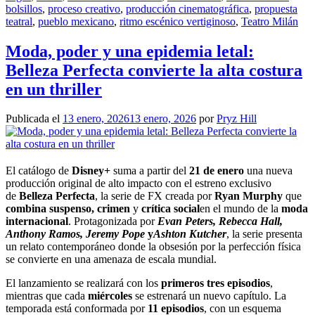
bolsillos
,
proceso creativo
,
producción cinematográfica
,
propuesta
teatral
,
pueblo mexicano
,
ritmo escénico vertiginoso
,
Teatro Milán
Moda, poder y una epidemia letal:
Belleza Perfecta convierte la alta costura
en un thriller
Publicada el
13 enero, 2026
13 enero, 2026
por
Pryz Hill
El catálogo de
Disney+
suma a partir del
21 de enero
una nueva
producción original de alto impacto con el estreno exclusivo
de
Belleza Perfecta
, la serie de FX creada por
Ryan Murphy
que
combina suspenso, crimen
y
crítica social
en el mundo de la
moda
internacional
. Protagonizada por
Evan Peters, Rebecca Hall,
Anthony Ramos, Jeremy Pope
y
Ashton Kutcher
, la serie presenta
un relato contemporáneo donde la obsesión por la perfección física
se convierte en una amenaza de escala mundial.
El lanzamiento se realizará con los
primeros tres episodios
,
mientras que cada
miércoles
se estrenará un nuevo capítulo. La
temporada está conformada por
11 episodios
, con un esquema