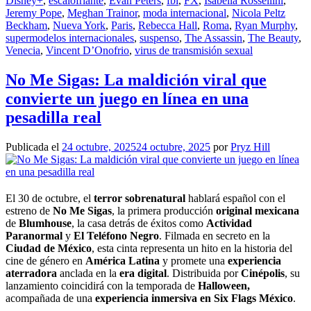
Disney+
,
escalofriante
,
Evan Peters
,
fbi
,
FX
,
Isabella Rossellini
,
Jeremy Pope
,
Meghan Trainor
,
moda internacional
,
Nicola Peltz
Beckham
,
Nueva York
,
Paris
,
Rebecca Hall
,
Roma
,
Ryan Murphy
,
supermodelos internacionales
,
suspenso
,
The Assassin
,
The Beauty
,
Venecia
,
Vincent D’Onofrio
,
virus de transmisión sexual
No Me Sigas: La maldición viral que
convierte un juego en línea en una
pesadilla real
Publicada el
24 octubre, 2025
24 octubre, 2025
por
Pryz Hill
El 30 de octubre, el
terror sobrenatural
hablará español con el
estreno de
No Me Sigas
, la primera producción
original mexicana
de
Blumhouse
, la casa detrás de éxitos como
Actividad
Paranormal
y
El Teléfono Negro
. Filmada en secreto en la
Ciudad de México
, esta cinta representa un hito en la historia del
cine de género en
América Latina
y promete una
experiencia
aterradora
anclada en la
era digital
. Distribuida por
Cinépolis
, su
lanzamiento coincidirá con la temporada de
Halloween,
acompañada de una
experiencia inmersiva
en Six Flags México
.