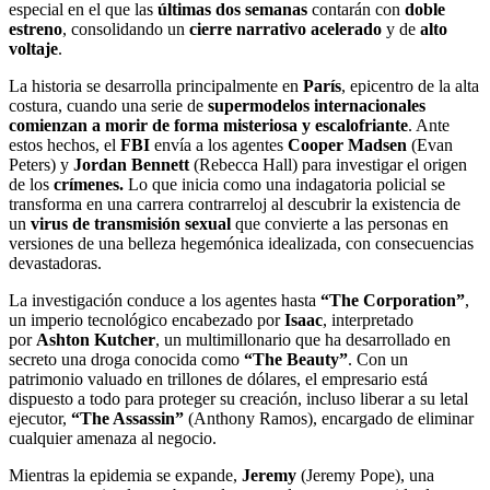
especial en el que las
últimas dos semanas
contarán con
doble
estreno
, consolidando un
cierre narrativo acelerado
y de
alto
voltaje
.
La historia se desarrolla principalmente en
París
, epicentro de la alta
costura, cuando una serie de
supermodelos internacionales
comienzan a morir de forma misteriosa y escalofriante
. Ante
estos hechos, el
FBI
envía a los agentes
Cooper Madsen
(Evan
Peters) y
Jordan Bennett
(Rebecca Hall) para investigar el origen
de los
crímenes.
Lo que inicia como una indagatoria policial se
transforma en una carrera contrarreloj al descubrir la existencia de
un
virus de transmisión sexual
que convierte a las personas en
versiones de una belleza hegemónica idealizada, con consecuencias
devastadoras.
La investigación conduce a los agentes hasta
“The Corporation”
,
un imperio tecnológico encabezado por
Isaac
, interpretado
por
Ashton Kutcher
, un multimillonario que ha desarrollado en
secreto una droga conocida como
“The Beauty”
. Con un
patrimonio valuado en trillones de dólares, el empresario está
dispuesto a todo para proteger su creación, incluso liberar a su letal
ejecutor,
“The Assassin”
(Anthony Ramos), encargado de eliminar
cualquier amenaza al negocio.
Mientras la epidemia se expande,
Jeremy
(Jeremy Pope), una