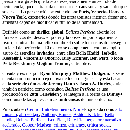
persona marginada que busca desesperadamente un sentido de
pertenencia, queda atrapada en medio del caos social y sanitario que
se desata. La persecución se extiende por
París, Venecia, Roma y
Nueva York
, escenarios donde los protagonistas intentan frenar una
amenaza capaz de modificar el futuro de la humanidad.
Definida como un
thriller global
,
Belleza Perfecta
aborda los
límites éticos del deseo, el poder y la obsesión por la apariencia
física, planteando una reflexión directa sobre los costos de perseguir
un ideal de perfección. El elenco se complementa con un amplio
grupo de
estrellas invitadas
, entre ellas
Bella Hadid, Isabella
Rossellini, Vincent D’Onofrio, Billy Eichner, Ben Platt, Nicola
Peltz Beckham y Meghan Trainor
, entre otros.
Creada y escrita por
Ryan Murphy y Matthew Hodgson
, la serie
cuenta con producción ejecutiva de los protagonistas y está basada
en la
serie de cómics de Jeremy Haun y Jason A. Hurley
, quien
también participa como consultor.
Belleza Perfecta
es una
producción de
20th Television
y se integra a la oferta de
Disney+
como una de las apuestas
más ambiciosas
del inicio de año.
Publicada en
Centro
,
Entretenimiento
,
Norte
Etiquetada como
alto
impacto
,
alto voltaje
,
Anthony Ramos
,
Ashton Kutcher
,
Bella
Hadid
,
Belleza Perfecta
,
Ben Platt
,
Billy Eichner
,
cierre narrativo
acelerado
,
Cooper Madsen
,
crimen
,
crímenes
,
crítica social
,