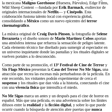
la mexicana
Maligno Gorehouse
(Huesera, Párvulos), Edge Films,
Wild Sheep Content —fundada por
Erik Barmack
, exdirector de
originales internacionales de
Netflix
— y
Cinépolis
. Esta
colaboración fusiona talento local con experiencia global,
consolidando a
México
como un nuevo epicentro del
terror
cinematográfico
.
La música original de
Craig Davis Pinson
, la fotografía de
Selene
Berazueta
y el diseño sonoro de
Mario Martínez Cobos
aportan
una atmósfera intensa que refuerza la sensación de peligro latente.
Cada elemento técnico fue diseñado para sumergir al espectador en
un universo inquietante donde las pantallas y los rituales digitales se
vuelven portales a lo desconocido.
Como parte de su promoción, el
13º Festival de Cine de Terror
y
Six Flags México
presentan la
Casa del Terror No Me Sigas,
una
atracción que recrea las escenas más perturbadoras de la película. En
este recorrido, los visitantes podrán experimentar de cerca el
suspenso
y los rituales que dan vida a la historia, conectando el cine
con una
vivencia física
que intensifica el miedo.
No Me Sigas
marca un antes y un después para el cine de horror en
español. Más que una película, es una advertencia sobre los límites
difusos entre la
realidad
y la
ficción digital
, y sobre lo que puede
ocurrir cuando la búsqueda de atención abre puertas que
nunca