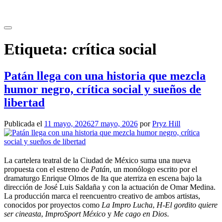
Saltar
al
contenido
Etiqueta:
crítica social
Patán llega con una historia que mezcla
humor negro, crítica social y sueños de
libertad
Publicada el
11 mayo, 2026
27 mayo, 2026
por
Pryz Hill
La cartelera teatral de la Ciudad de México suma una nueva
propuesta con el estreno de
Patán
, un monólogo escrito por el
dramaturgo Enrique Olmos de Ita que aterriza en escena bajo la
dirección de José Luis Saldaña y con la actuación de Omar Medina.
La producción marca el reencuentro creativo de ambos artistas,
conocidos por proyectos como
La Impro Lucha
,
H-El gordito quiere
ser cineasta
,
ImproSport México
y
Me cago en Dios
.