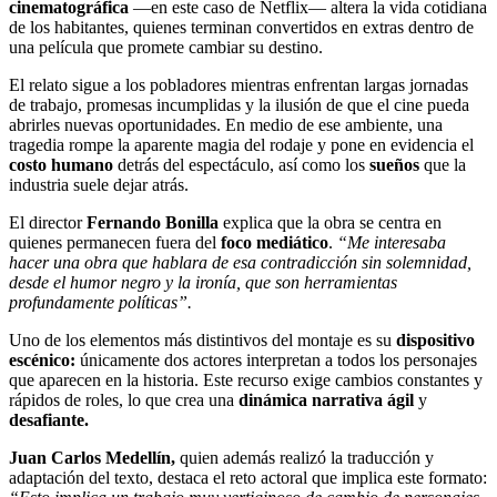
cinematográfica
—en este caso de Netflix— altera la vida cotidiana
de los habitantes, quienes terminan convertidos en extras dentro de
una película que promete cambiar su destino.
El relato sigue a los pobladores mientras enfrentan largas jornadas
de trabajo, promesas incumplidas y la ilusión de que el cine pueda
abrirles nuevas oportunidades. En medio de ese ambiente, una
tragedia rompe la aparente magia del rodaje y pone en evidencia el
costo humano
detrás del espectáculo, así como los
sueños
que la
industria suele dejar atrás.
El director
Fernando Bonilla
explica que la obra se centra en
quienes permanecen fuera del
foco mediático
.
“Me interesaba
hacer una obra que hablara de esa contradicción sin solemnidad,
desde el humor negro y la ironía, que son herramientas
profundamente políticas”.
Uno de los elementos más distintivos del montaje es su
dispositivo
escénico:
únicamente dos actores interpretan a todos los personajes
que aparecen en la historia. Este recurso exige cambios constantes y
rápidos de roles, lo que crea una
dinámica narrativa ágil
y
desafiante.
Juan Carlos Medellín,
quien además realizó la traducción y
adaptación del texto, destaca el reto actoral que implica este formato: