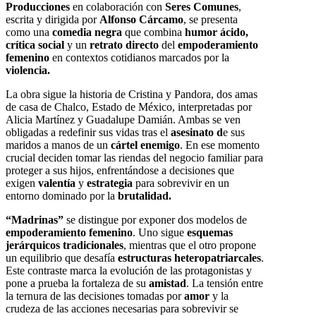
Producciones
en colaboración con
Seres Comunes
,
escrita y dirigida por
Alfonso Cárcamo
, se presenta
como una
comedia negra
que combina
humor ácido,
crítica social
y un
retrato directo
del
empoderamiento
femenino
en contextos cotidianos marcados por la
violencia.
La obra sigue la historia de Cristina y Pandora, dos amas
de casa de Chalco, Estado de México, interpretadas por
Alicia Martínez y Guadalupe Damián. Ambas se ven
obligadas a redefinir sus vidas tras el
asesinato d
e sus
maridos a manos de un
cártel enemigo
. En ese momento
crucial deciden tomar las riendas del negocio familiar para
proteger a sus hijos, enfrentándose a decisiones que
exigen
valentía
y
estrategia
para sobrevivir en un
entorno dominado por la
brutalidad.
“Madrinas”
se distingue por exponer dos modelos de
empoderamiento femenino
. Uno sigue
esquemas
jerárquicos tradicionales
, mientras que el otro propone
un equilibrio que desafía
estructuras heteropatriarcales
.
Este contraste marca la evolución de las protagonistas y
pone a prueba la fortaleza de su
amistad
. La tensión entre
la ternura de las decisiones tomadas por
amor
y la
crudeza de las acciones necesarias para sobrevivir se