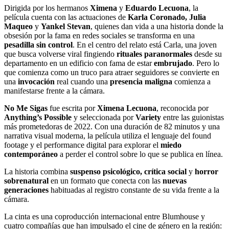
Dirigida por los hermanos
Ximena
y
Eduardo Lecuona
, la
película cuenta con las actuaciones de
Karla Coronado, Julia
Maqueo
y
Yankel Stevan
, quienes dan vida a una historia donde la
obsesión por la fama en redes sociales se transforma en una
pesadilla sin control
. En el centro del relato está Carla, una joven
que busca volverse viral fingiendo
rituales paranormales
desde su
departamento en un edificio con fama de estar
embrujado
. Pero lo
que comienza como un truco para atraer seguidores se convierte en
una
invocación
real cuando una
presencia maligna
comienza a
manifestarse frente a la cámara.
No Me Sigas
fue escrita por
Ximena Lecuona
, reconocida por
Anything’s Possible
y seleccionada por
Variety
entre las guionistas
más prometedoras de 2022. Con una duración de 82 minutos y una
narrativa visual moderna, la película utiliza el lenguaje del found
footage y el performance digital para explorar el
miedo
contemporáneo
a perder el control sobre lo que se publica en línea.
La historia combina
suspenso psicológico, crítica social
y
horror
sobrenatural
en un formato que conecta con las
nuevas
generaciones
habituadas al registro constante de su vida frente a la
cámara.
La cinta es una coproducción internacional entre Blumhouse y
cuatro compañías que han impulsado el cine de género en la región: