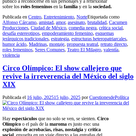
público a reconocerse en sus personajes y a reflexionar
sobre los
roles femeninos
en la
familia
y en la
sociedad.
Publicada en
Centro
,
Entretenimiento
,
Norte
Etiquetada como
Alfonso Cárcamo
,
amistad
,
amor
,
asesinato
,
brutalidad
,
Cacumen
Producciones
,
Ciudad de México
,
comedia negra
,
crítica social
,
desafía estereotipos
,
empoderamiento femenino
,
esquemas
jerárquicos tradicionales
,
estrategia
,
estructuras heteropatriarcales
,
humor ácido
,
Madrinas
,
montaje
,
propuesta teatral
,
retrato directo
,
roles femeninos
,
Seres Comunes
,
Teatro El Milagro
,
valentía
,
violencia
Circo Olímpico: El show callejero que
revive la irreverencia del México del siglo
XIX
Publicada el
16 julio, 2025
15 julio, 2025
por
CuestionesdePolítica
Hay
espectáculos
que no solo se ven, se sienten.
Circo
Olímpico
o el país de la
maroma
es justo eso: una
explosión
de acrobacias, risas, nostalgia
y
crítica
social
, envuelta en un viaje directo a las entrañas del