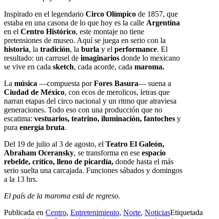
Inspirado en el legendario
Circo Olímpico
de 1857, que
estaba en una casona de lo que hoy es la calle
Argentina
en el
Centro Histórico
, este montaje no tiene
pretensiones de museo. Aquí se juega en serio con la
historia
, la
tradición
, la
burla
y el
performance
. El
resultado: un carrusel de
imaginarios
donde lo mexicano
se vive en cada
sketch
, cada acorde, cada
maroma.
La
música
—compuesta por
Fores Basura
— suena a
Ciudad de México
, con ecos de merolicos, letras que
narran etapas del circo nacional y un ritmo que atraviesa
generaciones. Todo eso con una producción que no
escatima:
vestuarios, teatrino, iluminación, fantoches
y
pura
energía bruta
.
Del 19 de julio al 3 de agosto, el
Teatro El Galeón,
Abraham Oceransky
, se transforma en ese
espacio
rebelde, crítico, lleno de picardía,
donde hasta el más
serio suelta una carcajada. Funciones sábados y domingos
a la 13 hrs.
El país de la maroma está de regreso.
Publicada en
Centro
,
Entretenimiento
,
Norte
,
Noticias
Etiquetada