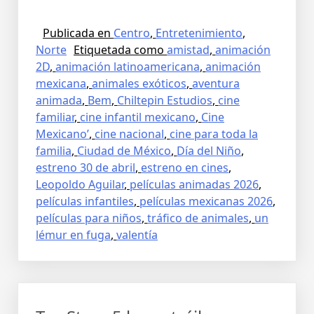
Publicada en
Centro
,
Entretenimiento
,
Norte
Etiquetada como
amistad
,
animación
2D
,
animación latinoamericana
,
animación
mexicana
,
animales exóticos
,
aventura
animada
,
Bem
,
Chiltepin Estudios
,
cine
familiar
,
cine infantil mexicano
,
Cine
Mexicano’
,
cine nacional
,
cine para toda la
familia
,
Ciudad de México
,
Día del Niño
,
estreno 30 de abril
,
estreno en cines
,
Leopoldo Aguilar
,
películas animadas 2026
,
películas infantiles
,
películas mexicanas 2026
,
películas para niños
,
tráfico de animales
,
un
lémur en fuga
,
valentía