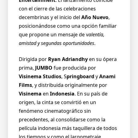
con el cierre de las celebraciones
decembrinas y el inicio del
Año Nuevo
,
posicionándose como una opción familiar
que propone un mensaje de v
alentía,
amistad y segundas oportunidades
.
Dirigida por
Ryan Adriandhy
en su ópera
prima,
JUMBO
fue producida por
Visinema Studios
, S
pringboard
y
Anami
Films
, y distribuida originalmente por
Visinema
en
Indonesia
. En su país de
origen, la cinta se convirtió en un
fenómeno cinematográfico sin
precedentes, al consolidarse como la
película indonesia más taquillera de todos
los tiempos y como el largometraje