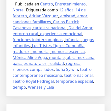
Publicada en
Centro
,
Entretenimiento
,
Norte
Etiquetada como
12 años
,
14 de
febrero
,
Adrián Vázquez
,
amistad
,
amor
,
canciones familiares
,
Carlos Patrick
Casanova
,
cartelera nacional
,
Día del Amor
,
entorno rural
,
experiencia emocional
,
funciones ininterrumpidas
,
infancia
,
juegos
infantiles
,
Los Tristes Tigres Compañía
,
madurez
,
memoria
,
memoria escénica
,
Mónica Aline Vega
,
montaje
,
obra mexicana
,
paisajes naturales
,
realidad
,
regresa
,
silencios compartidos
,
Sofía Sylwin
,
teatro
contemporáneo mexicano
,
teatro nacional
,
Teatro Royal Pedregal
,
temporada especial
,
tiempo
,
Wenses y Lala