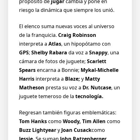
propósito de
jugar
cambia y pone en
riesgo la dinámica que siempre los unió.
El elenco suma nuevas voces al universo
de la franquicia.
Craig Robinson
interpreta a
Atlas
, un hipopótamo con
GPS
;
Shelby Rabara
da voz a
Snappy
, una
cámara de fotos de juguete;
Scarlett
Spears
encarna a Bonnie;
Mykal-Michelle
Harris
interpreta a
Blaze;
y
Matty
Matheson
presta su voz a
Dr. Nutcase
, un
juguete temeroso de la
tecnología.
Regresan también figuras emblemáticas:
Tom Hanks
como
Woody, Tim Allen
como
Buzz Lightyear
y
Joan Cusack
como
Jessie.
Se suman
John Ratzenberger