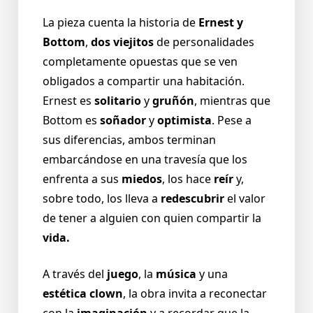
La pieza cuenta la historia de
Ernest y
Bottom
,
dos viejitos
de personalidades
completamente opuestas que se ven
obligados a compartir una habitación.
Ernest es
solitario
y
gruñón
, mientras que
Bottom es
soñador
y
optimista
. Pese a
sus diferencias, ambos terminan
embarcándose en una travesía que los
enfrenta a sus
miedos
, los hace
reír
y,
sobre todo, los lleva a
redescubrir
el valor
de tener a alguien con quien compartir la
vida.
A través del
juego
, la
música
y una
estética clown
, la obra invita a reconectar
con la
imaginación
y a recordar que la