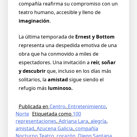
compañía reafirma su compromiso con un
teatro humano, accesible y lleno de
imaginación
.
La última temporada de
Ernest y Bottom
representa una despedida emotiva de una
obra que ha conmovido a miles de
espectadores. Una invitación a
reír, soñar
y descubrir
que, incluso en los días más
solitarios, la
amistad
sigue siendo el
refugio más
luminoso.
Publicada en
Centro
,
Entretenimiento
,
Norte
Etiquetada como
100
representaciones
,
Adriana Lara
,
alegría
,
amistad
,
Azucena Galicia
,
compañía
Nocturno Teatro
,
corazón
,
Diego Santana
,