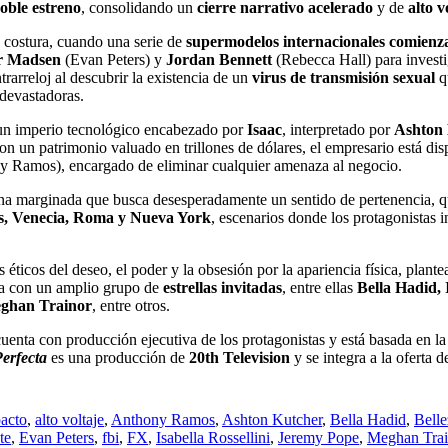
oble estreno
, consolidando un
cierre narrativo acelerado
y de
alto v
ta costura, cuando una serie de
supermodelos internacionales comienza
r Madsen
(Evan Peters) y
Jordan Bennett
(Rebecca Hall) para investi
rarreloj al descubrir la existencia de un
virus de transmisión sexual
q
devastadoras.
 un imperio tecnológico encabezado por
Isaac
, interpretado por
Ashton
on un patrimonio valuado en trillones de dólares, el empresario está dis
y Ramos), encargado de eliminar cualquier amenaza al negocio.
na marginada que busca desesperadamente un sentido de pertenencia, q
s, Venecia, Roma y Nueva York
, escenarios donde los protagonistas 
s éticos del deseo, el poder y la obsesión por la apariencia física, plant
ta con un amplio grupo de
estrellas invitadas
, entre ellas
Bella Hadid, 
Meghan Trainor
, entre otros.
 cuenta con producción ejecutiva de los protagonistas y está basada en la
Perfecta
es una producción de
20th Television
y se integra a la oferta 
pacto
,
alto voltaje
,
Anthony Ramos
,
Ashton Kutcher
,
Bella Hadid
,
Belle
te
,
Evan Peters
,
fbi
,
FX
,
Isabella Rossellini
,
Jeremy Pope
,
Meghan Trai