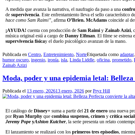
A medida que avanza la narrativa, el naufragio da paso a una
confro
de
supervivencia
. Este enfrentamiento lleva el sello característico
hace como Sam Raimi”,
afirma
O’Brien. McAdams
coincide al de
¡AYUDA!
cuenta con producción de
Sam Raimi
y
Zainab Azizi
, 
música original está a cargo de
Danny Elfman
. El filme se estrena
supervivencia física
y el duelo psicológico avanzan de la mano.
Publicada en
Centro
,
Entretenimiento
,
Norte
Etiquetada como
adaptar
humor oscuro
,
ingenio
,
ironía
,
isla
,
Linda Liddle
,
oficina
,
prometido
,
Zainab Azizi
Moda, poder y una epidemia letal: Belleza P
Publicada el
13 enero, 2026
13 enero, 2026
por
Pryz Hill
El catálogo de
Disney+
suma a partir del
21 de enero
una nueva pro
por
Ryan Murphy
que
combina suspenso, crimen
y
crítica social
Jeremy Pope
y
Ashton Kutcher
, la serie presenta un relato contem
El lanzamiento se realizará con los
primeros tres episodios
, mientr