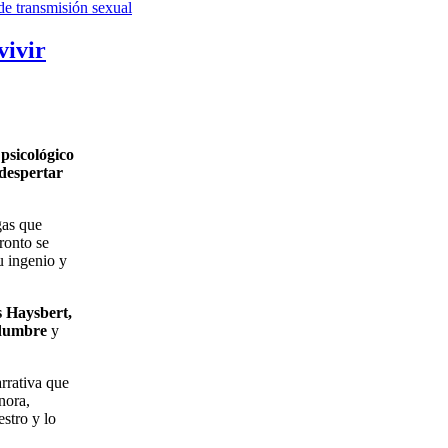
de transmisión sexual
vivir
 psicológico
despertar
gas que
ronto se
u ingenio y
s Haysbert,
idumbre
y
rrativa que
nora,
stro y lo