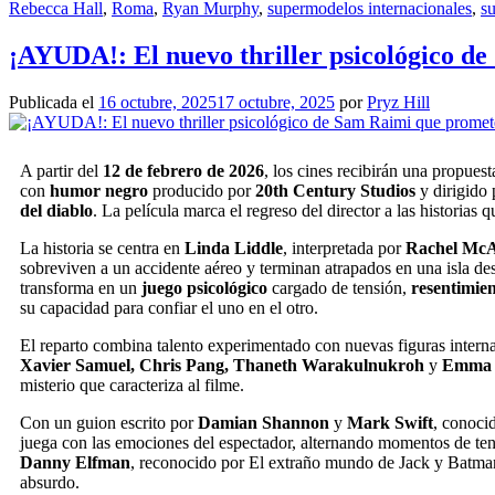
Rebecca Hall
,
Roma
,
Ryan Murphy
,
supermodelos internacionales
,
s
¡AYUDA!: El nuevo thriller psicológico de
Publicada el
16 octubre, 2025
17 octubre, 2025
por
Pryz Hill
A partir del
12 de febrero de 2026
, los cines recibirán una propuest
con
humor negro
producido por
20th Century Studios
y dirigido
del diablo
. La película marca el regreso del director a las historias
La historia se centra en
Linda Liddle
, interpretada por
Rachel Mc
sobreviven a un accidente aéreo y terminan atrapados en una isla de
transforma en un
juego psicológico
cargado de tensión,
resentimie
su capacidad para confiar el uno en el otro.
El reparto combina talento experimentado con nuevas figuras inter
Xavier Samuel, Chris Pang,
Thaneth Warakulnukroh
y
Emma 
misterio que caracteriza al filme.
Con un guion escrito por
Damian Shannon
y
Mark Swift
, conoci
juega con las emociones del espectador, alternando momentos de te
Danny Elfman
, reconocido por El extraño mundo de Jack y Batman,
absurdo.