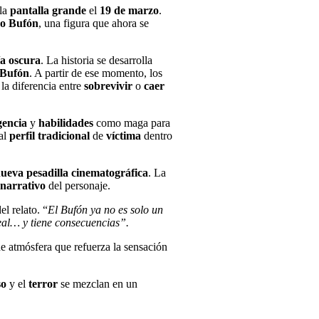
 la
pantalla grande
el
19 de marzo
.
co Bufón
, una figura que ahora se
ía oscura
. La historia se desarrolla
Bufón
. A partir de ese momento, los
la diferencia entre
sobrevivir
o
caer
igencia
y
habilidades
como maga para
 al
perfil tradicional
de
víctima
dentro
ueva pesadilla cinematográfica
. La
 narrativo
del personaje.
l relato. “
El Bufón ya no es solo un
eal… y tiene consecuencias”.
de atmósfera que refuerza la sensación
so
y el
terror
se mezclan en un