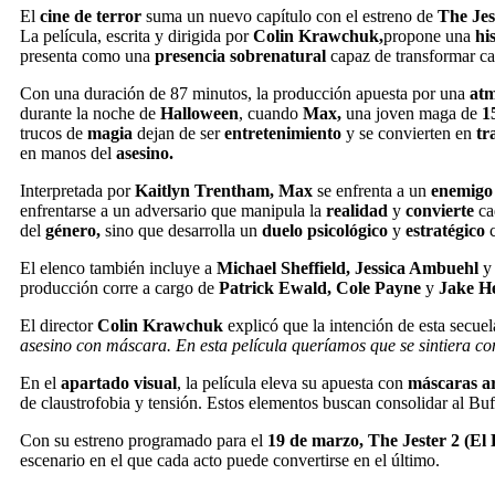
El
cine de terror
suma un nuevo capítulo con el estreno de
The Jes
La película, escrita y dirigida por
Colin Krawchuk,
propone una
hi
presenta como una
presencia sobrenatural
capaz de transformar c
Con una duración de 87 minutos, la producción apuesta por una
atm
durante la noche de
Halloween
, cuando
Max,
una joven maga de
1
trucos de
magia
dejan de ser
entretenimiento
y se convierten en
tr
en manos del
asesino.
Interpretada por
Kaitlyn Trentham, Max
se enfrenta a un
enemig
enfrentarse a un adversario que manipula la
realidad
y
convierte
ca
del
género,
sino que desarrolla un
duelo psicológico
y
estratégico
c
El elenco también incluye a
Michael Sheffield, Jessica Ambuehl
producción corre a cargo de
Patrick Ewald, Cole Payne
y
Jake H
El director
Colin Krawchuk
explicó que la intención de esta secuel
asesino con máscara. En esta película queríamos que se sintiera co
En el
apartado visual
, la película eleva su apuesta con
máscaras ar
de claustrofobia y tensión. Estos elementos buscan consolidar al B
Con su estreno programado para el
19 de marzo, The Jester 2 (El
escenario en el que cada acto puede convertirse en el último.