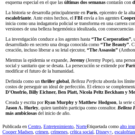
esquema especial en el que las
últimas dos semanas
contarán con
d
La historia se desarrolla principalmente en
París
, epicentro de la al
escalofriante
. Ante estos hechos, el
FBI
envía a los agentes
Coope
inicia como una indagatoria policial se transforma en una carrera cont
versiones de una belleza hegemónica idealizada, con consecuencias 
La investigación conduce a los agentes hasta
“The Corporation”
,
desarrollado en secreto una droga conocida como
“The Beauty”
. C
creación, incluso liberar a su letal ejecutor,
“The Assassin”
(Anthon
Mientras la epidemia se expande,
Jeremy
(Jeremy Pope), una perso
social y sanitario que se desata. La persecución se extiende por
Parí
modificar el futuro de la humanidad.
Definida como un
thriller global
,
Belleza Perfecta
aborda los límite
costos de perseguir un ideal de perfección. El elenco se complemen
D’Onofrio, Billy Eichner, Ben Platt, Nicola Peltz Beckham y 
Creada y escrita por
Ryan Murphy y Matthew Hodgson
, la serie
Jason A. Hurley
, quien también participa como consultor.
Belleza 
más ambiciosas
del inicio de año.
Publicada en
Centro
,
Entretenimiento
,
Norte
Etiquetada como
alto im
Cooper Madsen
,
crimen
,
crímenes
,
crítica social
,
Disney+
,
escalofrian