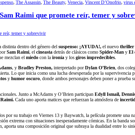
uspenso
,
The Assassin
,
The Beauty
,
Venecia
,
Vincent D’Onofrio
,
virus 
 Sam Raimi que promete reír, temer y sobre
a distinta dentro del género del
suspenso: ¡AYUDA!,
el nuevo
thriller
 por
Sam Raimi
, el
cineasta
detrás de clásicos como
Spider-Man
y
El 
 que mezclan el
miedo
con la
ironía
y los
giros impredecibles
.
Adams
, y
Bradley Preston,
interpretado por
Dylan O’Brien
, dos cole
sierta. Lo que inicia como una lucha desesperada por la supervivencia p
ntos
y
humor oscuro
, donde ambos personajes deben poner a prueba s
nacionales. Junto a McAdams y O’Brien participan
Edyll Ismail, Denni
Raimi.
Cada uno aporta matices que refuerzan la atmósfera de
incert
dos por su trabajo en Viernes 13 y Baywatch, la película promete una na
nsión extrema con situaciones inesperadamente cómicas. En la banda so
 aporta una composición original que subraya la dualidad entre lo sinie