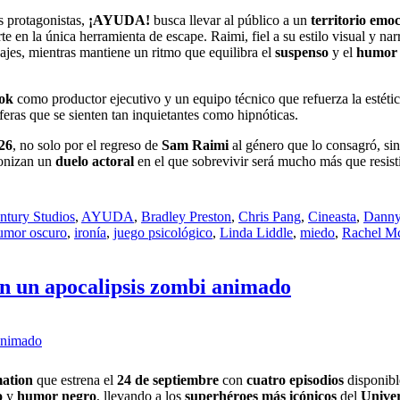
s protagonistas,
¡AYUDA!
busca llevar al público a un
territorio emo
e en la única herramienta de escape. Raimi, fiel a su estilo visual y nar
onajes, mientras mantiene un ritmo que equilibra el
suspenso
y el
humo
ok
como productor ejecutivo y un equipo técnico que refuerza la estéti
feras que se sienten tan inquietantes como hipnóticas.
26
, no solo por el regreso de
Sam Raimi
al género que lo consagró, sin
gonizan un
duelo actoral
en el que sobrevivir será mucho más que resisti
ntury Studios
,
AYUDA
,
Bradley Preston
,
Chris Pang
,
Cineasta
,
Danny
umor oscuro
,
ironía
,
juego psicológico
,
Linda Liddle
,
miedo
,
Rachel 
n un apocalipsis zombi animado
ation
que estrena el
24 de septiembre
con
cuatro episodios
disponibl
o
y
humor negro
, llevando a los
superhéroes más icónicos
del
Unive