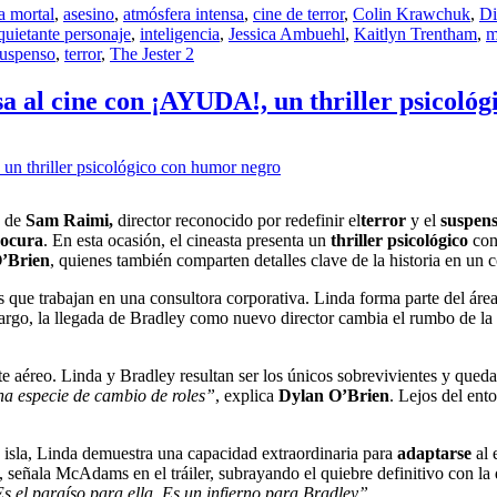
 mortal
,
asesino
,
atmósfera intensa
,
cine de terror
,
Colin Krawchuk
,
Di
quietante personaje
,
inteligencia
,
Jessica Ambuehl
,
Kaitlyn Trentham
,
m
suspenso
,
terror
,
The Jester 2
esa al cine con ¡AYUDA!, un thriller psicol
a de
Sam Raimi,
director reconocido por redefinir el
terror
y el
suspen
Locura
. En esta ocasión, el cineasta presenta un
thriller psicológico
co
’Brien
, quienes también comparten detalles clave de la historia en un 
s que trabajan en una consultora corporativa. Linda forma parte del áre
bargo, la llegada de Bradley como nuevo director cambia el rumbo de l
e aéreo. Linda y Bradley resultan ser los únicos sobrevivientes y quedan
na especie de cambio de roles”
, explica
Dylan O’Brien
. Lejos del ent
la isla, Linda demuestra una capacidad extraordinaria para
adaptarse
al 
, señala McAdams en el tráiler, subrayando el quiebre definitivo con la
Es el paraíso para ella. Es un infierno para Bradley”.