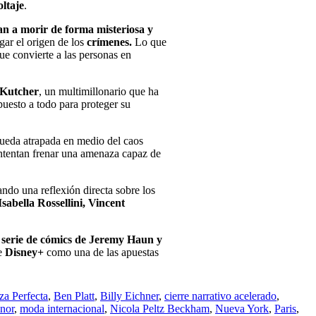
oltaje
.
n a morir de forma misteriosa y
gar el origen de los
crímenes.
Lo que
ue convierte a las personas en
 Kutcher
, un multimillonario que ha
puesto a todo para proteger su
ueda atrapada en medio del caos
intentan frenar una amenaza capaz de
eando una reflexión directa sobre los
Isabella Rossellini, Vincent
serie de cómics de Jeremy Haun y
de
Disney+
como una de las apuestas
za Perfecta
,
Ben Platt
,
Billy Eichner
,
cierre narrativo acelerado
,
nor
,
moda internacional
,
Nicola Peltz Beckham
,
Nueva York
,
Paris
,