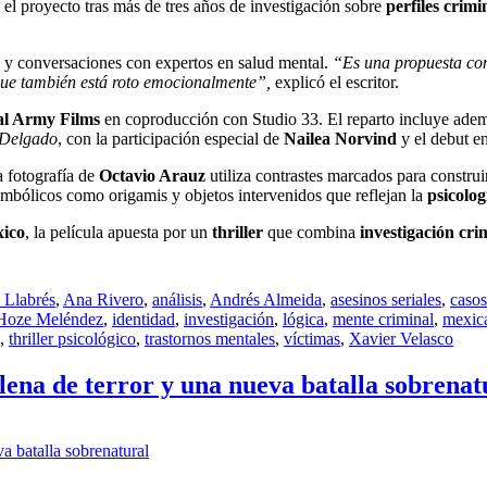
ó el proyecto tras más de tres años de investigación sobre
perfiles crimi
ada y conversaciones con expertos en salud mental.
“Es una propuesta co
l que también está roto emocionalmente”,
explicó el escritor.
l Army Films
en coproducción con Studio 33. El reparto incluye ade
Delgado
, con la participación especial de
Nailea Norvind
y el debut e
a fotografía de
Octavio Arauz
utiliza contrastes marcados para constru
mbólicos como origamis y objetos intervenidos que reflejan la
psicolo
xico
, la película apuesta por un
thriller
que combina
investigación cri
 Llabrés
,
Ana Rivero
,
análisis
,
Andrés Almeida
,
asesinos seriales
,
casos
Hoze Meléndez
,
identidad
,
investigación
,
lógica
,
mente criminal
,
mexic
,
thriller psicológico
,
trastornos mentales
,
víctimas
,
Xavier Velasco
llena de terror y una nueva batalla sobrenat