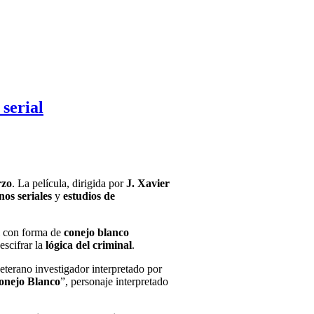
 serial
rzo
. La película, dirigida por
J. Xavier
nos seriales
y
estudios de
i con forma de
conejo blanco
escifrar la
lógica del criminal
.
veterano investigador interpretado por
onejo Blanco
”, personaje interpretado