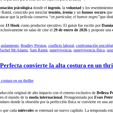
ntación psicológica
donde el
ingenio
, la
voluntad
y los resentimiento
 de Raimi, conocido por mezclar
tensión, ironía
y un
humor oscuro
que 
stacar que la película conserva
“en particular, el humor negro”
que dist
con
JJ Hook
como productor ejecutivo. El guion fue escrito por
Damia
 exclusivamente en salas de cine el
29 de enero de 2026
y propone una
,
aislamiento
,
Bradley Preston
,
conflicto laboral
,
confrontación psicológ
Rachel McAdams
,
Sam Raimi
,
supervivencia
,
supervivencia física
,
sus
erfecta convierte la alta costura en un thri
ducción original de alto impacto con el estreno exclusivo de
Belleza P
en el mundo de la
moda internacional
. Protagonizada por
Evan Peter
poráneo donde la obsesión por la perfección física se convierte en una 
as que cada
miércoles
se estrenará un nuevo capítulo. La temporada es