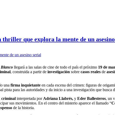
thriller que explora la mente de un asesino
o Blanco
llegará a las salas de cine de todo el país el próximo
19 de ma
iminal
, construida a partir de
investigación
sobre
casos reales
de
asesi
do una
firma inquietante
en cada escena del crimen: figuras de origam
pal pista para las autoridades y da inicio a una investigación que busca d
a criminal
interpretada por
Adriana Llabrés,
y
Eder Ballesteros
, un 
cipar sus movimientos. En el centro del misterio aparece el llamado “
C
uspenso
de la historia.