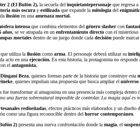
ter 2 (El Bufón 2),
la secuela del
inquietante
personaje
que regresa a
storia más oscura
y
estilizada
que expande la
mitología
del
enigmáti
ada
ilusión
en una
amenaza mortal.
ósfera intensa
que combina elementos del
género slasher
con
fantas
5 años
, se ve atrapada en un
enfrentamiento directo
con el misterioso
ampas mortales
dentro de un juego donde cada
decisión
puede marcar 
o
que utiliza la
ilusión
como
arma
. El personaje deberá utilizar su
intel
da acto en una
ejecución.
En esta historia, la protagonista no responde
on el
antagonista.
y
Dingani Beza
, quienes forman parte de la historia que construye esta
n
eineke
, quienes impulsan una propuesta que busca ampliar el
universo
a fue transformar al antagonista en una presencia más compleja dentro de
mo una fuerza sobrenatural imposible de controlar. La magia aquí es r
tesanales rediseñadas
, efectos prácticos más elaborados y un diseño 
ufón como una figura reconocible dentro del
horror contemporáneo
.
 Bufón 2)
presenta una nueva confrontación donde la
magia
, el
suspen