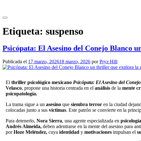
Saltar
al
contenido
Etiqueta:
suspenso
Psicópata: El Asesino del Conejo Blanco un 
Publicada el
17 marzo, 2026
18 marzo, 2026
por
Pryz Hill
El
thriller psicológico mexicano
Psicópata: El Asesino del Conej
Velasco
, propone una historia centrada en el
análisis
de la
mente cr
psicopatología.
La trama sigue a un
asesino
que
siembra terror
en la ciudad dejan
colocadas junto a sus
víctimas
. Este patrón se convierte en la princi
Para detenerlo,
Nora Sierra
, una agente especializada en
psicologí
Andrés Almeida,
deben adentrarse en la mente del asesino para anti
por
Hoze Meléndez,
cuya
identidad
y
motivaciones
impulsan el
s