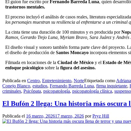
El guion fue escrito por
Fernando Barreda Luna
, quien desarroll
trastornos mentales.
El proceso incluyó el análisis de casos reales, literatura especializ
los personajes muestran su resiliencia al enfrentarse a un crimina
La cinta tiene una duración de 100 minutos y es producida por
Nopa
Ramos, Gerardo Trejo Luna, Myriam Bravo, Sara Juárez
y
Andrés 
El diseño visual y sonoro también forma parte clave del proyecto. L
el diseño de producción de
Santos Moncayo
incorpora elementos si
Filmada en locaciones de la
Ciudad de México
y el
Estado de Mé
enfoque psicológico
sobre la
figura del asesino.
Publicada en
Centro
,
Entretenimiento
,
Norte
Etiquetada como
Adriana
Conejo Blanco
,
estudios
,
Fernando Barreda Luna
,
firma inquietante
,
criminales
,
Psicópata
,
psicopatología
,
psicopatología clínica
,
suspenso
El Bufón 2 llega: Una historia más oscura 
Publicada el
16 marzo, 2026
17 marzo, 2026
por
Pryz Hill