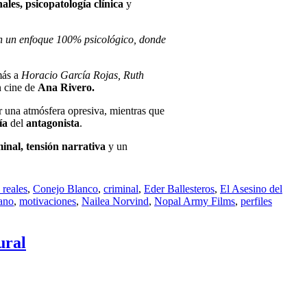
nales, psicopatología clínica
y
n un enfoque 100% psicológico, donde
más a
Horacio García Rojas, Ruth
n cine de
Ana Rivero.
ir una atmósfera opresiva, mientras que
gía
del
antagonista
.
minal, tensión narrativa
y un
 reales
,
Conejo Blanco
,
criminal
,
Eder Ballesteros
,
El Asesino del
ano
,
motivaciones
,
Nailea Norvind
,
Nopal Army Films
,
perfiles
ural