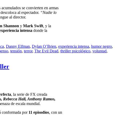
s acumulados se convierten en armas
descoloca al espectador.
“Nadie lo
ingue al director.
n Shannon
y
Mark Swift
, y la
experiencia intensa
donde la
ica
,
Danny Elfman
,
Dylan O’Brien
,
experiencia intensa
,
humor negro
,
penso
,
tensión
,
terror
,
The Evil Dead
,
thriller psicológico
,
voluntad
,
ller
erfecta
, la serie de FX creada
s, Rebecca Hall, Anthony Ramos,
amenaza de escala mundial.
tá conformada por
11 episodios
, con un