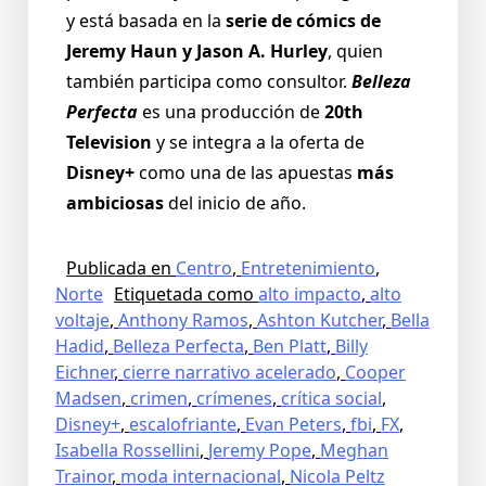
y está basada en la
serie de cómics de
Jeremy Haun y Jason A. Hurley
, quien
también participa como consultor.
Belleza
Perfecta
es una producción de
20th
Television
y se integra a la oferta de
Disney+
como una de las apuestas
más
ambiciosas
del inicio de año.
Publicada en
Centro
,
Entretenimiento
,
Norte
Etiquetada como
alto impacto
,
alto
voltaje
,
Anthony Ramos
,
Ashton Kutcher
,
Bella
Hadid
,
Belleza Perfecta
,
Ben Platt
,
Billy
Eichner
,
cierre narrativo acelerado
,
Cooper
Madsen
,
crimen
,
crímenes
,
crítica social
,
Disney+
,
escalofriante
,
Evan Peters
,
fbi
,
FX
,
Isabella Rossellini
,
Jeremy Pope
,
Meghan
Trainor
,
moda internacional
,
Nicola Peltz