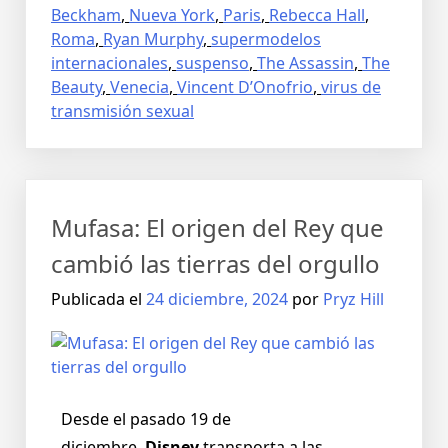
Beckham
,
Nueva York
,
Paris
,
Rebecca Hall
,
Roma
,
Ryan Murphy
,
supermodelos
internacionales
,
suspenso
,
The Assassin
,
The
Beauty
,
Venecia
,
Vincent D’Onofrio
,
virus de
transmisión sexual
Mufasa: El origen del Rey que
cambió las tierras del orgullo
Publicada el
24 diciembre, 2024
por
Pryz Hill
Desde el pasado 19 de
diciembre,
Disney
transporta a las