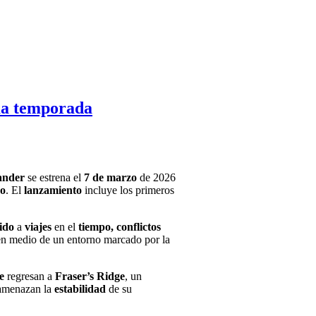
ima temporada
ander
se estrena el
7 de marzo
de 2026
o
. El
lanzamiento
incluye los primeros
ido
a
viajes
en el
tiempo, conflictos
en medio de un entorno marcado por la
e
regresan a
Fraser’s Ridge
, un
 amenazan la
estabilidad
de su