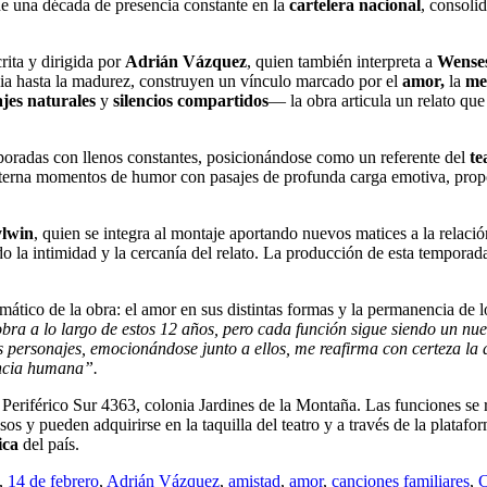
 una década de presencia constante en la
cartelera nacional
, consoli
rita y dirigida por
Adrián Vázquez
, quien también interpreta a
Wense
cia hasta la madurez, construyen un vínculo marcado por el
amor,
la
me
ajes naturales
y
silencios compartidos
— la obra articula un relato que
mporadas con llenos constantes, posicionándose como un referente del
te
alterna momentos de humor con pasajes de profunda carga emotiva, propo
ylwin
, quien se integra al montaje aportando nuevos matices a la relació
ndo la intimidad y la cercanía del relato. La producción de esta temporad
emático de la obra: el amor en sus distintas formas y la permanencia de l
 obra a lo largo de estos 12 años, pero cada función sigue siendo un n
os personajes, emocionándose junto a ellos, me reafirma con certeza la
encia humana”.
 Periférico Sur 4363, colonia Jardines de la Montaña. Las funciones se r
os y pueden adquirirse en la taquilla del teatro y a través de la plataf
ica
del país.
,
14 de febrero
,
Adrián Vázquez
,
amistad
,
amor
,
canciones familiares
,
C