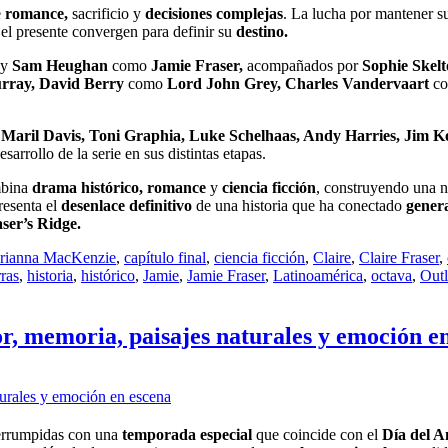
e
romance,
sacrificio y
decisiones complejas
. La lucha por mantener s
 el presente convergen para definir su
destino.
y
Sam Heughan
como
Jamie Fraser,
acompañados por
Sophie Skel
rray, David Berry
como
Lord John Grey,
Charles Vandervaart
c
Maril Davis, Toni Graphia, Luke Schelhaas, Andy Harries, Jim Ko
rrollo de la serie en sus distintas etapas.
mbina
drama histórico,
romance
y
ciencia ficción
, construyendo una n
resenta el
desenlace definitivo
de una historia que ha conectado
gener
ser’s Ridge.
rianna MacKenzie
,
capítulo final
,
ciencia ficción
,
Claire
,
Claire Fraser
,
ras
,
historia
,
histórico
,
Jamie
,
Jamie Fraser
,
Latinoamérica
,
octava
,
Outl
, memoria, paisajes naturales y emoción e
errumpidas con una
temporada especial
que coincide con el
Día del 