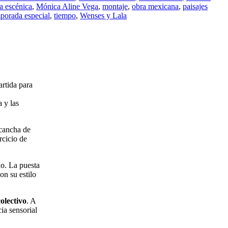
 escénica
,
Mónica Aline Vega
,
montaje
,
obra mexicana
,
paisajes
porada especial
,
tiempo
,
Wenses y Lala
rtida para
 y las
 cancha de
rcicio de
o. La puesta
on su estilo
colectivo
. A
cia sensorial