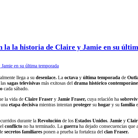
n la la historia de Claire y Jamie en su últ
almente llega a su
desenlace.
La
octava
y
última temporada
de
Outl
 las
sagas televisivas
más exitosas del
drama histórico
contemporáne
lo
cada sábado.
gue la vida de
Claire Fraser
y
Jamie Fraser,
cuya relación ha
sobreviv
n una
etapa decisiva
mientras intentan
proteger
su
hogar
y su
familia
ocurridos durante la
Revolución
de los
Estados Unidos
.
Jamie
y
Clair
 el
conflicto
no ha terminado. La
guerra
ha dejado consecuencias que
 de
secretos familiares
ponen a prueba la fortaleza del
clan Fraser.