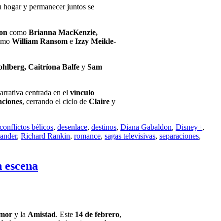
u hogar y permanecer juntos se
ton
como
Brianna MacKenzie,
omo
William Ransom
e
Izzy Meikle-
hlberg, Caitríona Balfe
y
Sam
arrativa centrada en el
vínculo
aciones
, cerrando el ciclo de
Claire
y
conflictos bélicos
,
desenlace
,
destinos
,
Diana Gabaldon
,
Disney+
,
ander
,
Richard Rankin
,
romance
,
sagas televisivas
,
separaciones
,
n escena
Amor
y la
Amistad
. Este
14 de febrero
,