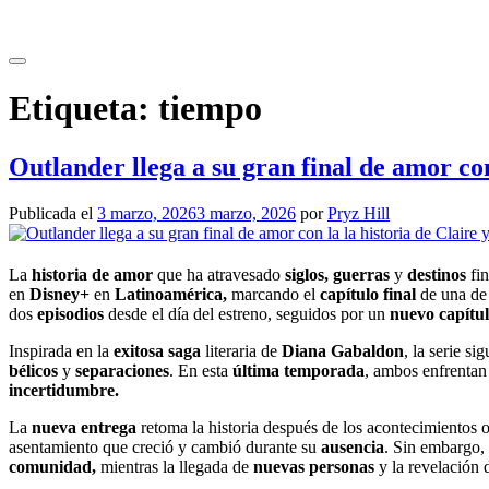
Saltar
al
contenido
Etiqueta:
tiempo
Outlander llega a su gran final de amor co
Publicada el
3 marzo, 2026
3 marzo, 2026
por
Pryz Hill
La
historia de amor
que ha atravesado
siglos, guerras
y
destinos
fin
en
Disney+
en
Latinoamérica,
marcando el
capítulo final
de una de
dos
episodios
desde el día del estreno, seguidos por un
nuevo capítu
Inspirada en la
exitosa saga
literaria de
Diana Gabaldon
, la serie si
bélicos
y
separaciones
. En esta
última temporada
, ambos enfrenta
incertidumbre.
La
nueva entrega
retoma la historia después de los acontecimientos 
asentamiento que creció y cambió durante su
ausencia
. Sin embargo,
comunidad,
mientras la llegada de
nuevas personas
y la revelación