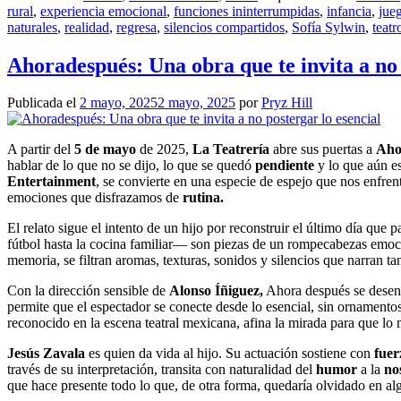
rural
,
experiencia emocional
,
funciones ininterrumpidas
,
infancia
,
jueg
naturales
,
realidad
,
regresa
,
silencios compartidos
,
Sofía Sylwin
,
teat
Ahoradespués: Una obra que te invita a no 
Publicada el
2 mayo, 2025
2 mayo, 2025
por
Pryz Hill
A partir del
5 de mayo
de 2025,
La Teatrería
abre sus puertas a
Aho
hablar de lo que no se dijo, lo que se quedó
pendiente
y lo que aún es
Entertainment
, se convierte en una especie de espejo que nos enfre
emociones que disfrazamos de
rutina.
El relato sigue el intento de un hijo por reconstruir el último día qu
fútbol hasta la cocina familiar— son piezas de un rompecabezas emocio
memoria, se filtran aromas, texturas, sonidos y silencios que narran ta
Con la dirección sensible de
Alonso Íñiguez,
Ahora después se desen
permite que el espectador se conecte desde lo esencial, sin ornamentos
reconocido en la escena teatral mexicana, afina la mirada para que lo
Jesús Zavala
es quien da vida al hijo. Su actuación sostiene con
fue
través de su interpretación, transita con naturalidad del
humor
a la
no
que hace presente todo lo que, de otra forma, quedaría olvidado en al