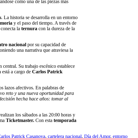
dándose como una de las piezas más
s
. La historia se desarrolla en un entorno
moria
y el paso del tiempo. A través de
 conecta la
ternura
con la dureza de la
atro nacional
por su capacidad de
niendo una narrativa que atraviesa la
n central. Su trabajo escénico establece
a está a cargo de
Carlos Patrick
os lazos afectivos. En palabras de
uevo reto y una nueva oportunidad para
 decisión hecha hace años: tomar al
ealizan los sábados a las 20:00 horas y
orma
Ticketmaster.
Con esta
temporada
arlos Patrick Casanova
,
cartelera nacional
,
Día del Amor
,
entorno