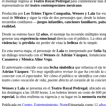
el montaje regresa al
Teatro Royal Pedregal
para conmemorar más de
representativas del
teatro contemporáneo mexicano
.
Producida por
Los Tristes Tigres Compañía, Wenses y Lala
fue esc
rural de
México
y sigue la vida de dos personajes que, desde la infan
recuerdos cotidianos —
juegos infantiles, canciones familiares
,
pais
realidad.
Desde su estreno hace
12 años
, el montaje ha recorrido múltiples te
generar una
experiencia emocional
directa con el público. La obra 
violencia
y la
pérdida
sin perder de vista la
belleza
de lo simple.
En esta nueva etapa, el personaje de
Lala
es interpretado por
Sofía S
un diálogo renovado con el
Wenses
de
Adrián Vázquez
, fortalecie
Casanova
y
Mónica Aline Vega
.
El aniversario coincide con una
fecha simbólica
que refuerza el eje t
Adrián Vázquez
: “
Es muy significativo revisar lo que ha crecido la
conectar con el espectador. Ver cómo el público se identifica con est
teatro como vocación de vida, puente directo al corazón de la conci
Wenses y Lala
se presenta en el
Teatro Royal Pedregal
, ubicado en
los domingos a las 18:00 horas. Los boletos tienen un costo de 600 pes
especial
, la obra reafirma su vigencia y su lugar en la
memoria escén
Publicada en
Centro
,
Entretenimiento
,
Norte
Etiquetada como
12 años