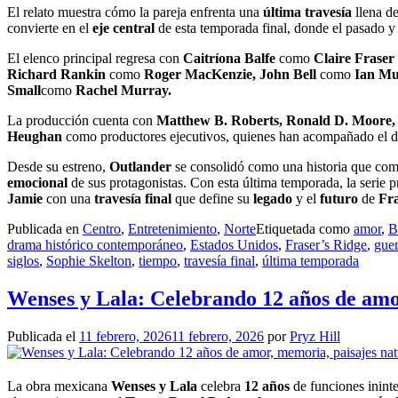
El relato muestra cómo la pareja enfrenta una
última travesía
llena d
convierte en el
eje central
de esta temporada final, donde el pasado y
El elenco principal regresa con
Caitríona Balfe
como
Claire Fraser
Richard Rankin
como
Roger MacKenzie, John Bell
como
Ian Mu
Small
como
Rachel Murray.
La producción cuenta con
Matthew B. Roberts, Ronald D. Moore, 
Heughan
como productores ejecutivos, quienes han acompañado el desa
Desde su estreno,
Outlander
se consolidó como una historia que co
emocional
de sus protagonistas. Con esta última temporada, la serie p
Jamie
con una
travesía final
que define su
legado
y el
futuro
de
Fra
Publicada en
Centro
,
Entretenimiento
,
Norte
Etiquetada como
amor
,
B
drama histórico contemporáneo
,
Estados Unidos
,
Fraser’s Ridge
,
guer
siglos
,
Sophie Skelton
,
tiempo
,
travesía final
,
última temporada
Wenses y Lala: Celebrando 12 años de amor
Publicada el
11 febrero, 2026
11 febrero, 2026
por
Pryz Hill
La obra mexicana
Wenses y Lala
celebra
12 años
de funciones inint