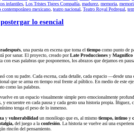
os infantiles
,
Los Tristes Tigres Compañía
,
madurez
,
memoria
,
memoria
ro contemporáneo mexicano
,
teatro nacional
,
Teatro Royal Pedregal
,
tem
postergar lo esencial
radespués
, una puesta en escena que toma el
tiempo
como punto de pa
tá por sanar. El proyecto, creado por
Late Producciones
y
Magnífico
nta con esas palabras que posponemos, los abrazos que dejamos en pausa
e pasó con su padre. Cada escena, cada detalle, cada espacio —desde una
nal que se arma en tiempo real frente al público. En medio de este eje
nto como las palabras.
vuelve en un espacio visualmente simple pero emocionalmente profund
, y encuentre en cada pausa y cada gesto una historia propia. Íñiguez, c
 mínimo tenga el peso de lo inmenso.
rza
y
vulnerabilidad
un monólogo que es, al mismo
tiempo, íntimo
y
stalgia,
del juego a la
confesión
. La historia se vuelve así una experien
gún rincón del pensamiento.