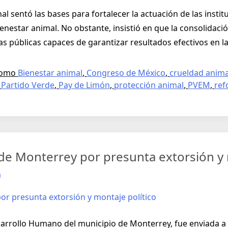
l sentó las bases para fortalecer la actuación de las instit
ienestar animal. No obstante, insistió en que la consolidac
as públicas capaces de garantizar resultados efectivos en l
como
Bienestar animal
,
Congreso de México
,
crueldad anima
,
Partido Verde
,
Pay de Limón
,
protección animal
,
PVEM
,
ref
 de Monterrey por presunta extorsión y 
a
esarrollo Humano del municipio de Monterrey, fue enviada a 