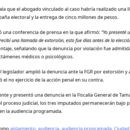
la que el abogado vinculado al caso habría realizado una l
paña electoral y la entrega de cinco millones de pesos.
ió una conferencia de prensa en la que afirmó:
“Yo presenté 
cibí una llamada de extorsión, esto fue días antes de la elecció
ntaje, señalando que la denuncia por violación fue admitida
dictámenes médicos o psicológicos.
el legislador amplió la denuncia ante la FGR por extorsión 
el no ejercicio de la acción penal en su contra.
ente y presentó una denuncia en la Fiscalía General de Ta
el proceso judicial, los tres imputados permanecerán bajo p
l en la audiencia programada.
como
aislamiento
,
audiencia
,
audiencia programada
,
Ciudad