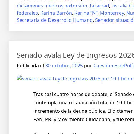
dictámenes médicos
,
extorsión
,
falsedad
,
Fiscalía G
federales
,
Karina Barrón
,
Karina “N”
,
Monterrey
,
Nu
Secretaría de Desarrollo Humano
,
Senador
,
situació
Senado avala Ley de Ingresos 202
Publicada el
30 octubre, 2025
por
CuestionesdePolít
Tras casi cuatro horas de debate, el Senado 
contempla una recaudación total de 10.1 bil
incremento de la deuda pública. El dictamen
PAN, PRI y Movimiento Ciudadano, y fue remi