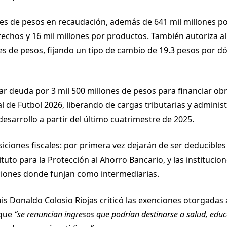
ones de pesos en recaudación, además de 641 mil millones p
rechos y 16 mil millones por productos. También autoriza al 
es de pesos, fijando un tipo de cambio de 19.3 pesos por d
tar deuda por 3 mil 500 millones de pesos para financiar ob
l de Futbol 2026, liberando de cargas tributarias y adminis
esarrollo a partir del último cuatrimestre de 2025.
ciones fiscales: por primera vez dejarán de ser deducibles 
ituto para la Protección al Ahorro Bancario, y las instituci
raciones donde funjan como intermediarias.
s Donaldo Colosio Riojas criticó las exenciones otorgadas 
 que
“se renuncian ingresos que podrían destinarse a salud, educa