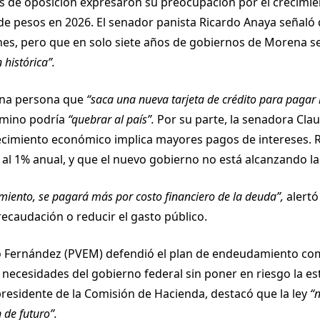
res de oposición expresaron su preocupación por el crecim
 de pesos en 2026. El senador panista Ricardo Anaya señaló 
ones, pero que en solo siete años de gobiernos de Morena 
 histórica”.
 una persona que
“saca una nueva tarjeta de crédito para pagar l
camino podría
“quebrar al país”.
Por su parte, la senadora Clau
ecimiento económico implica mayores pagos de intereses. 
ó al 1% anual, y que el nuevo gobierno no está alcanzando l
iento, se pagará más por costo financiero de la deuda”,
alertó
ecaudación o reducir el gasto público.
ldo Fernández (PVEM) defendió el plan de endeudamiento c
necesidades del gobierno federal sin poner en riesgo la esta
residente de la Comisión de Hacienda, destacó que la ley
“
n de futuro”.