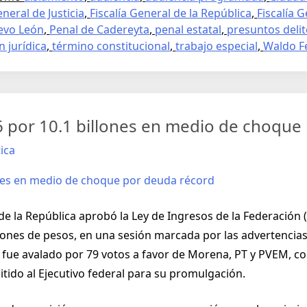
eneral de Justicia
,
Fiscalía General de la República
,
Fiscalía 
evo León
,
Penal de Cadereyta
,
penal estatal
,
presuntos deli
n jurídica
,
término constitucional
,
trabajo especial
,
Waldo F
6 por 10.1 billones en medio de choque
ica
de la República aprobó la Ley de Ingresos de la Federación (
lones de pesos, en una sesión marcada por las advertencias 
 fue avalado por 79 votos a favor de Morena, PT y PVEM, co
tido al Ejecutivo federal para su promulgación.