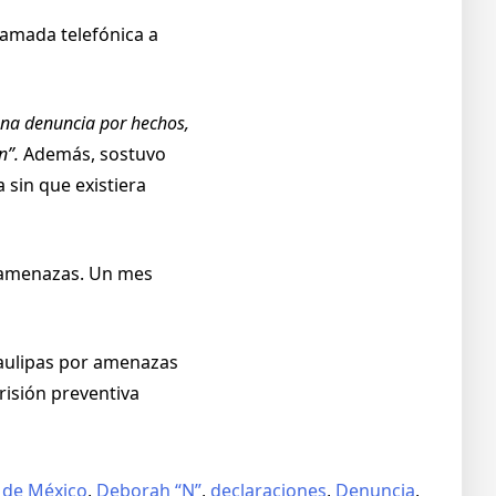
lamada telefónica a
una denuncia por hechos,
n”.
Además, sostuvo
 sin que existiera
y amenazas. Un mes
maulipas por amenazas
risión preventiva
 de México
,
Deborah “N”
,
declaraciones
,
Denuncia
,