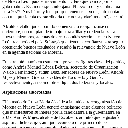
de Nuevo León para el movimiento. “Claro que vamos por la
gubernatura. Estamos esperando ganar Nuevo León y Chihuahua
para 2027. Nos irá muy bien porque tenemos la ventaja de contar
con una presidenta extraordinaria que nos ayudará mucho”, declaró.
Alcalde detalló que el partido comenzará a reorganizarse en
diciembre, con un plan de trabajo para afiliar y credencializar a
nuevos miembros, además de crear comités seccionales en Nuevo
León y en todo el país. Subrayó que tienen la confianza para seguir
obteniendo buenos resultados y resaltó la relevancia de Nuevo León
en la agenda nacional de Morena.
En la reunión también estuvieron presentes figuras clave del partido,
como Andrés Manuel López Beltrán, secretario de Organización;
Waldo Fernández y Judith Díaz, senadores de Nuevo León; Andrés
Mijes y Manuel Guerra, alcaldes de Escobedo y García,
respectivamente, así como otros diputados federales y locales.
Aspiraciones alborotadas
El llamado de Luisa María Alcalde a la unidad y reorganización de
Morena en Nuevo León generó entusiasmo entre algunos políticos
que manifestaron su interés por la candidatura a la gubernatura en
2027. Andrés Mijes, alcalde de Escobedo, admitió que le gustaría
aspirar a dicho cargo, aunque reconoció que primero debe
concentrarse en sus responsabilidades actuales y en la afiliación de