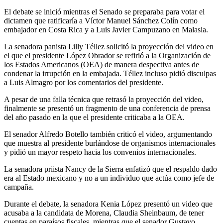
El debate se inició mientras el Senado se preparaba para votar el
dictamen que ratificaría a Víctor Manuel Sánchez Colín como
embajador en Costa Rica y a Luis Javier Campuzano en Malasia.
La senadora panista Lilly Téllez solicitó la proyección del video en
el que el presidente López Obrador se refirió a la Organización de
los Estados Americanos (OEA) de manera despectiva antes de
condenar la irrupción en la embajada. Téllez incluso pidió disculpas
a Luis Almagro por los comentarios del presidente.
A pesar de una falla técnica que retrasó la proyección del video,
finalmente se presentó un fragmento de una conferencia de prensa
del año pasado en la que el presidente criticaba a la OEA.
El senador Alfredo Botello también criticó el video, argumentando
que muestra al presidente burlándose de organismos internacionales
y pidió un mayor respeto hacia los convenios internacionales.
La senadora priista Nancy de la Sierra enfatizó que el respaldo dado
era al Estado mexicano y no a un individuo que actúa como jefe de
campaña.
Durante el debate, la senadora Kenia López presentó un video que
acusaba a la candidata de Morena, Claudia Sheinbaum, de tener
cuentas en paraísos fiscales, mientras que el senador Gustavo