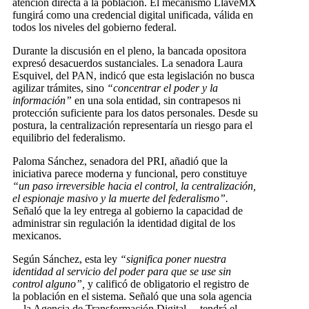
atención directa a la población. El mecanismo LlaveMX
fungirá como una credencial digital unificada, válida en
todos los niveles del gobierno federal.
Durante la discusión en el pleno, la bancada opositora
expresó desacuerdos sustanciales. La senadora Laura
Esquivel, del PAN, indicó que esta legislación no busca
agilizar trámites, sino
“concentrar el poder y la
información”
en una sola entidad, sin contrapesos ni
protección suficiente para los datos personales. Desde su
postura, la centralización representaría un riesgo para el
equilibrio del federalismo.
Paloma Sánchez, senadora del PRI, añadió que la
iniciativa parece moderna y funcional, pero constituye
“un paso irreversible hacia el control, la centralización,
el espionaje masivo y la muerte del federalismo”.
Señaló que la ley entrega al gobierno la capacidad de
administrar sin regulación la identidad digital de los
mexicanos.
Según Sánchez, esta ley
“significa poner nuestra
identidad al servicio del poder para que se use sin
control alguno”,
y calificó de obligatorio el registro de
la población en el sistema. Señaló que una sola agencia
—la Agencia de Transformación Digital— tendrá el