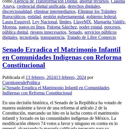
como
Agencia de Transformación Digital
,
ahorrar recursos
,
Claudia
Anaya
,
credencial digital unificada
,
derechos digitales
,
discrecionalidad
,
eliminar intermediarios
,
Eliminar los Trámites
Burocráticos
,
entidad
,
gestión gubernamental
,
gobierno federal
,
Laura Esquivel
,
Ley Nacional
,
límites
,
LlaveMX
,
Margarita Valdéz
,
Morena
,
pagos en línea
,
Paloma Sánchez
,
poder estatal
,
procesos
,
pública digital
,
riesgos innecesarios
,
Senado
,
servicios públicos
digitales
,
tecnología
,
transparencia
,
Tratado de Libre Comercio
Senado Erradica el Matrimonio Infantil
en Comunidades Indígenas con Reforma
Constitucional
Publicada el
13 febrero, 2024
13 febrero, 2024
por
CuestionesdePolítica
En una decisión histórica, el Senado de la República ha votado de
manera unánime a favor de una reforma al artículo 2 de la
Constitución, marcando un hito en la lucha contra el matrimonio
infantil y forzado en las comunidades indígenas de México. La
modificación obtuvo 74 votos a favor y ninguno en contra en lo
general, alcanzando la mayoría calificada necesaria para su