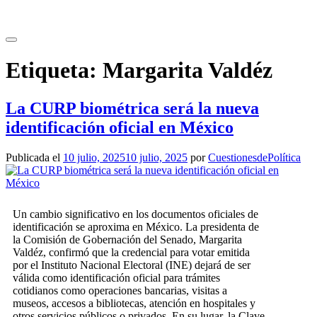
Saltar
al
contenido
Etiqueta:
Margarita Valdéz
La CURP biométrica será la nueva
identificación oficial en México
Publicada el
10 julio, 2025
10 julio, 2025
por
CuestionesdePolítica
Un cambio significativo en los documentos oficiales de
identificación se aproxima en México. La presidenta de
la Comisión de Gobernación del Senado, Margarita
Valdéz, confirmó que la credencial para votar emitida
por el Instituto Nacional Electoral (INE) dejará de ser
válida como identificación oficial para trámites
cotidianos como operaciones bancarias, visitas a
museos, accesos a bibliotecas, atención en hospitales y
otros servicios públicos o privados. En su lugar, la Clave