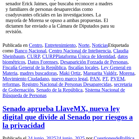
senador Erick Jaimes, que buscaba reconocer a madres
y familiares de personas desaparecidas como
coadyuvantes oficiales en las investigaciones. La
mayoría de Morena se opuso a ambas propuestas. El
dictamen fue enviado a la Cámara de Diputados para su
revisión.
Publicada en
Centro
,
Entretenimiento
,
Norte
,
Noticias
Etiquetada
como
Banco Nacional
,
Centro Nacional de Inteligencia
,
Claudia
Sheinbaum
,
CURP
,
CURPPlataforma Única de Identidad
,
datos
biométricos
,
Datos Forenses
,
Desaparición Forzada de Personas
,
Fiscalía General de la República
,
fiscalías locales
,
Ley General en
Materia
,
madres buscadoras
,
Maki Ortiz
,
Margarita Valdéz
,
Morena
,
Movimiento Ciudadano
,
nuevo marco legal
,
PAN
,
PT
,
PVEM
,
reformas
,
Registro Nacional de Personas Desaparecidas
,
secretaria
de Gobernación
,
Senado de la República
,
Sistema Nacional de
Búsqueda de Personas
Senado aprueba LlaveMX, nueva ley
digital que divide al Senado por riesgos a
la privacidad
Publicada el
24 junio, 2025
24 junio, 2025
por
CuestionesdePolítica