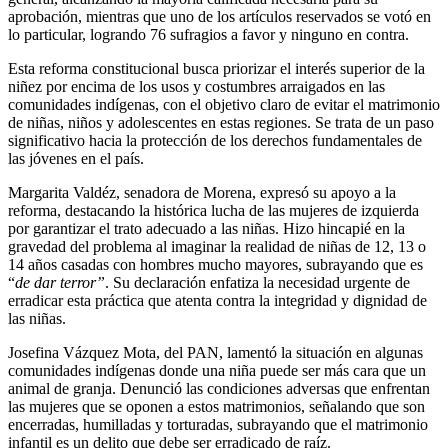
aprobación, mientras que uno de los artículos reservados se votó en
lo particular, logrando 76 sufragios a favor y ninguno en contra.
Esta reforma constitucional busca priorizar el interés superior de la
niñez por encima de los usos y costumbres arraigados en las
comunidades indígenas, con el objetivo claro de evitar el matrimonio
de niñas, niños y adolescentes en estas regiones. Se trata de un paso
significativo hacia la protección de los derechos fundamentales de
las jóvenes en el país.
Margarita Valdéz, senadora de Morena, expresó su apoyo a la
reforma, destacando la histórica lucha de las mujeres de izquierda
por garantizar el trato adecuado a las niñas. Hizo hincapié en la
gravedad del problema al imaginar la realidad de niñas de 12, 13 o
14 años casadas con hombres mucho mayores, subrayando que es
“
de dar terror”
. Su declaración enfatiza la necesidad urgente de
erradicar esta práctica que atenta contra la integridad y dignidad de
las niñas.
Josefina Vázquez Mota, del PAN, lamentó la situación en algunas
comunidades indígenas donde una niña puede ser más cara que un
animal de granja. Denunció las condiciones adversas que enfrentan
las mujeres que se oponen a estos matrimonios, señalando que son
encerradas, humilladas y torturadas, subrayando que el matrimonio
infantil es un delito que debe ser erradicado de raíz.