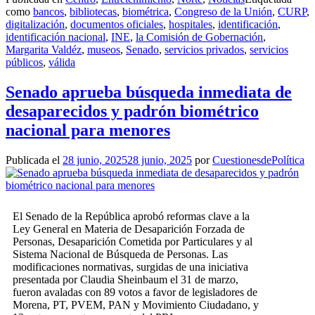
como
bancos
,
bibliotecas
,
biométrica
,
Congreso de la Unión
,
CURP
,
digitalización
,
documentos oficiales
,
hospitales
,
identificación
,
identificación nacional
,
INE
,
la Comisión de Gobernación
,
Margarita Valdéz
,
museos
,
Senado
,
servicios privados
,
servicios
públicos
,
válida
Senado aprueba búsqueda inmediata de
desaparecidos y padrón biométrico
nacional para menores
Publicada el
28 junio, 2025
28 junio, 2025
por
CuestionesdePolítica
El Senado de la República aprobó reformas clave a la
Ley General en Materia de Desaparición Forzada de
Personas, Desaparición Cometida por Particulares y al
Sistema Nacional de Búsqueda de Personas. Las
modificaciones normativas, surgidas de una iniciativa
presentada por Claudia Sheinbaum el 31 de marzo,
fueron avaladas con 89 votos a favor de legisladores de
Morena, PT, PVEM, PAN y Movimiento Ciudadano, y