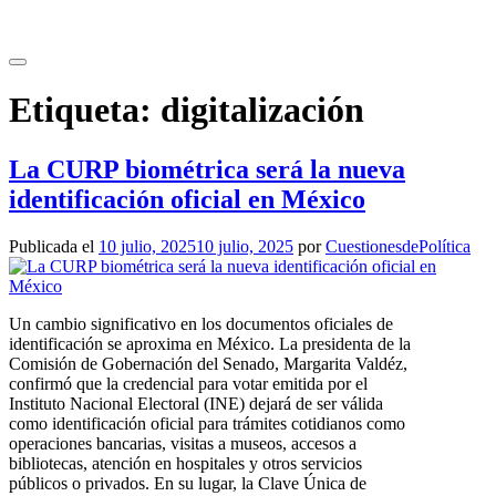
Saltar
al
contenido
Etiqueta:
digitalización
La CURP biométrica será la nueva
identificación oficial en México
Publicada el
10 julio, 2025
10 julio, 2025
por
CuestionesdePolítica
Un cambio significativo en los documentos oficiales de
identificación se aproxima en México. La presidenta de la
Comisión de Gobernación del Senado, Margarita Valdéz,
confirmó que la credencial para votar emitida por el
Instituto Nacional Electoral (INE) dejará de ser válida
como identificación oficial para trámites cotidianos como
operaciones bancarias, visitas a museos, accesos a
bibliotecas, atención en hospitales y otros servicios
públicos o privados. En su lugar, la Clave Única de