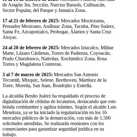
de Aragón 3ra. Sección, Narciso Bassols, Culhuacán,
Sector Popular, del Parque y Jamaica Zona.
17 al 21 de febrero de 2025:
Mercados Moctezuma,
Pensador Mexicano, Anáhuac Zona, Tacuba, Pino Suárez,
Santa Fe, Azcapotzalco, Prohogar, Álamos y Santa Cruz
Atoyac.
24 al 28 de febrero de 2025:
Mercados Iztacalco, Militar
Marte, Lázaro Cárdenas, Torres de Padierna, Coyoacán,
Prado Churubusco, Nativitas, Xochimilco Zona, Rosa
Torres y Magdalena Contreras.
3 al 7 de marzo de 2025:
Mercados San Antonio
Tecomitl, Mixquic, Selene, Beethoven, Martínez de la
Torre, Morelia, San Juan, Bondojito y Estrella.
La alcaldía Benito Juárez ha respaldado el proceso de
digitalización de cédulas de locatarios, destacando que esto
brinda certidumbre y agiliza trámites. Según el alcalde Luis
Mendoza, ya se ha iniciado la regularización en los 16
mercados públicos de la demarcación, con más de 1,500
solicitudes atendidas. Se realizarán reuniones con los
comerciantes para garantizar seguridad jurídica en su
trabajo.