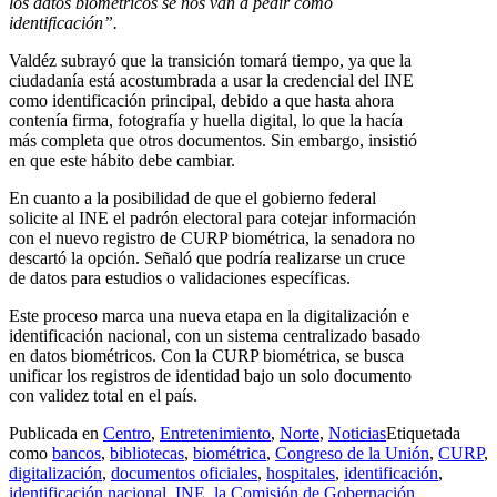
los datos biométricos se nos van a pedir como
identificación”.
Valdéz subrayó que la transición tomará tiempo, ya que la
ciudadanía está acostumbrada a usar la credencial del INE
como identificación principal, debido a que hasta ahora
contenía firma, fotografía y huella digital, lo que la hacía
más completa que otros documentos. Sin embargo, insistió
en que este hábito debe cambiar.
En cuanto a la posibilidad de que el gobierno federal
solicite al INE el padrón electoral para cotejar información
con el nuevo registro de CURP biométrica, la senadora no
descartó la opción. Señaló que podría realizarse un cruce
de datos para estudios o validaciones específicas.
Este proceso marca una nueva etapa en la digitalización e
identificación nacional, con un sistema centralizado basado
en datos biométricos. Con la CURP biométrica, se busca
unificar los registros de identidad bajo un solo documento
con validez total en el país.
Publicada en
Centro
,
Entretenimiento
,
Norte
,
Noticias
Etiquetada
como
bancos
,
bibliotecas
,
biométrica
,
Congreso de la Unión
,
CURP
,
digitalización
,
documentos oficiales
,
hospitales
,
identificación
,
identificación nacional
,
INE
,
la Comisión de Gobernación
,