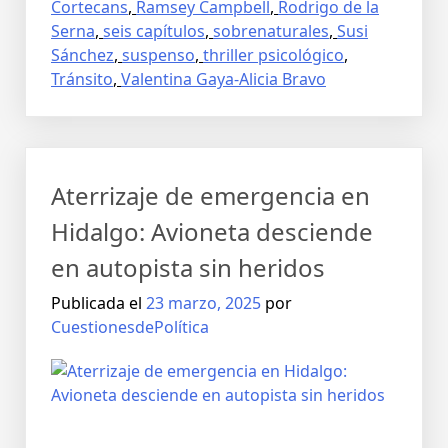
Cortecans
,
Ramsey Campbell
,
Rodrigo de la
Serna
,
seis capítulos
,
sobrenaturales
,
Susi
Sánchez
,
suspenso
,
thriller psicológico
,
Tránsito
,
Valentina Gaya-Alicia Bravo
Aterrizaje de emergencia en
Hidalgo: Avioneta desciende
en autopista sin heridos
Publicada el
23 marzo, 2025
por
CuestionesdePolítica