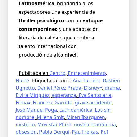
Latinoamérica
, brindando a los
espectadores una experiencia de
thriller psicológico
con un
enfoque
contemporáneo
y una adaptación
literaria de calidad, que combina
talento internacional con
producción de
alto nivel.
Publicada en
Centro
,
Entretenimiento
,
Norte
Etiquetada como
Ana Torrent
,
Bastien
Ughetto
,
Daniel Pérez Prada
,
Disney+
,
drama
,
Elvira Mínguez
,
esperanza
,
Eva Santolaria
,
Filmax
,
Francesc Garrido
,
grave accidente
,
José Manuel Poga
,
Latinoamérica
,
Los sin
nombre
,
Milena Smit
,
Miren Ibarguren
,
misterio
,
Movistar Plus+
,
novela homónima
,
obsesión
,
Pablo Derqui
,
Pau Freixas
,
Pol