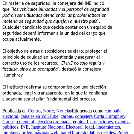
En materia de seguridad, la consejera del INE indicó
que
“los vehículos blindados y el personal de seguridad
podrán ser utilizados atendiendo las problemáticas en
materia de seguridad que aquejan a nuestro país”
.
Cualquier candidato que decida contar con un equipo de
seguridad deberá informar a la unidad del cargo que
ocupa actualmente.
El objetivo de estas disposiciones es claro: proteger el
principio de equidad en la contienda y asegurar el
correcto uso de los recursos.
“El INE no solo regula y
fiscaliza, sino que acompaña”,
destacó la consejera
Humphrey.
El instituto reafirma su compromiso con una elección
ordenada, legal y transparente, en la que la confianza
ciudadana sea el pilar fundamental del proceso.
Publicada en
Centro
,
Norte
,
Noticias
Etiquetada como
campaña
electoral
,
canales en YouTube
,
carpas
,
consejera Carla Humphrey
,
Consejo General
,
elección ordenada
,
equidad
,
erogaciones
,
eventos
públicos
,
INE
,
Instituto Nacional Electoral
,
legal
,
lineamientos
,
montajes
,
orden
,
páginas web
,
papel biodegradable
,
perfiles
,
Poder