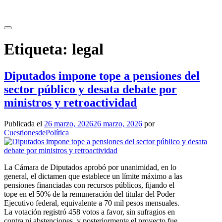
Saltar
al
contenido
Etiqueta:
legal
Diputados impone tope a pensiones del
sector público y desata debate por
ministros y retroactividad
Publicada el
26 marzo, 2026
26 marzo, 2026
por
CuestionesdePolítica
La Cámara de Diputados aprobó por unanimidad, en lo
general, el dictamen que establece un límite máximo a las
pensiones financiadas con recursos públicos, fijando el
tope en el 50% de la remuneración del titular del Poder
Ejecutivo federal, equivalente a 70 mil pesos mensuales.
La votación registró 458 votos a favor, sin sufragios en
contra ni abstenciones, y posteriormente el proyecto fue