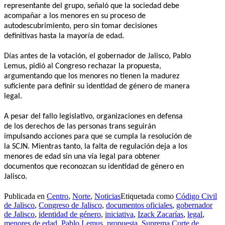
representante del grupo, señaló que la sociedad debe
acompañar a los menores en su proceso de
autodescubrimiento, pero sin tomar decisiones
definitivas hasta la mayoría de edad.
Días antes de la votación, el gobernador de Jalisco, Pablo
Lemus, pidió al Congreso rechazar la propuesta,
argumentando que los menores no tienen la madurez
suficiente para definir su identidad de género de manera
legal.
A pesar del fallo legislativo, organizaciones en defensa
de los derechos de las personas trans seguirán
impulsando acciones para que se cumpla la resolución de
la SCJN. Mientras tanto, la falta de regulación deja a los
menores de edad sin una vía legal para obtener
documentos que reconozcan su identidad de género en
Jalisco.
Publicada en
Centro
,
Norte
,
Noticias
Etiquetada como
Código Civil
de Jalisco
,
Congreso de Jalisco
,
documentos oficiales
,
gobernador
de Jalisco
,
identidad de género
,
iniciativa
,
Izack Zacarías
,
legal
,
menores de edad
,
Pablo Lemus
,
propuesta
,
Suprema Corte de