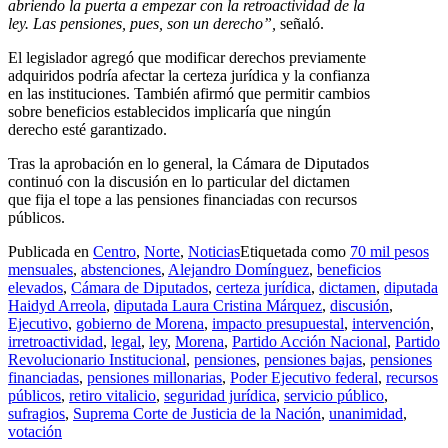
abriendo la puerta a empezar con la retroactividad de la
ley. Las pensiones, pues, son un derecho”,
señaló.
El legislador agregó que modificar derechos previamente
adquiridos podría afectar la certeza jurídica y la confianza
en las instituciones. También afirmó que permitir cambios
sobre beneficios establecidos implicaría que ningún
derecho esté garantizado.
Tras la aprobación en lo general, la Cámara de Diputados
continuó con la discusión en lo particular del dictamen
que fija el tope a las pensiones financiadas con recursos
públicos.
Publicada en
Centro
,
Norte
,
Noticias
Etiquetada como
70 mil pesos
mensuales
,
abstenciones
,
Alejandro Domínguez
,
beneficios
elevados
,
Cámara de Diputados
,
certeza jurídica
,
dictamen
,
diputada
Haidyd Arreola
,
diputada Laura Cristina Márquez
,
discusión
,
Ejecutivo
,
gobierno de Morena
,
impacto presupuestal
,
intervención
,
irretroactividad
,
legal
,
ley
,
Morena
,
Partido Acción Nacional
,
Partido
Revolucionario Institucional
,
pensiones
,
pensiones bajas
,
pensiones
financiadas
,
pensiones millonarias
,
Poder Ejecutivo federal
,
recursos
públicos
,
retiro vitalicio
,
seguridad jurídica
,
servicio público
,
sufragios
,
Suprema Corte de Justicia de la Nación
,
unanimidad
,
votación