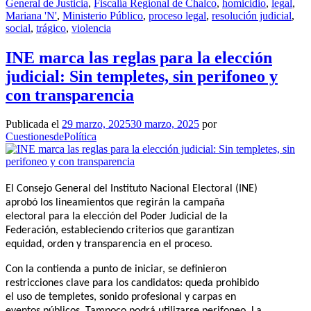
General de Justicia
,
Fiscalía Regional de Chalco
,
homicidio
,
legal
,
Mariana 'N'
,
Ministerio Público
,
proceso legal
,
resolución judicial
,
social
,
trágico
,
violencia
INE marca las reglas para la elección
judicial: Sin templetes, sin perifoneo y
con transparencia
Publicada el
29 marzo, 2025
30 marzo, 2025
por
CuestionesdePolítica
El Consejo General del Instituto Nacional Electoral (INE)
aprobó los lineamientos que regirán la campaña
electoral para la elección del Poder Judicial de la
Federación, estableciendo criterios que garantizan
equidad, orden y transparencia en el proceso.
Con la contienda a punto de iniciar, se definieron
restricciones clave para los candidatos: queda prohibido
el uso de templetes, sonido profesional y carpas en