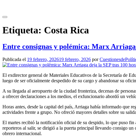
Saltar
al
contenido
Etiqueta:
Costa Rica
Entre consignas y polémica: Marx Arriaga 
Publicada el
19 febrero, 2026
19 febrero, 2026
por
CuestionesdePolíti
El exdirector general de Materiales Educativos de la Secretaría de E
luego de ser oficialmente despedido de su cargo y abandonar su oficin
A su llegada al aeropuerto de la ciudad fronteriza, decenas de person
a ofrecer declaraciones a los medios, el exfuncionario abordó un vehícu
Horas antes, desde la capital del país, Arriaga había informado que 
actividades frente a grupo. No ofreció mayores detalles sobre su sali
El martes recibió la notificación oficial de su despido, lo que puso fi
reporteros al salir, se dirigió a la puerta principal llevando consigo
obrero internacional.