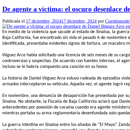
De agente a víctima: el oscuro desenlace d
Publicada el
17 diciembre, 2024
17 diciembre, 2024
por
CuestionesdeP
En medio de la violencia que sacude al estado de Sinaloa, la guerra
Baja California, fue encontrado sin vida el pasado 6 de noviembre e
identificada, presentaba evidentes signos de tortura, un macabro m
Iñiguez Arce había solicitado una licencia de seis meses de su car
controversias y sospechas. De acuerdo con fuentes internas, el age
incluso se le habría compuesto una canción en su honor.
La historia de Daniel Iñiguez Arce estuvo rodeada de episodios viole
armados interceptaron su vehículo. Aquella vez, el agente logró rep
En noviembre, una denuncia de desaparición fue presentada por su 
Sinaloa. No obstante, la Fiscalía de Baja California aclaró que Dan
antecedentes por posesión de cocaína cuando era agente ministeria
mientras portaba su arma reglamentaria desenfundada solo quedaro
La guerra intestina en Sinaloa entre los aliados de “El Mayo” Zamb