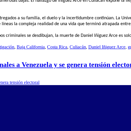
erosas bajas. El hallazgo de Iñiguez Arce en Culiacán expone la ll
ntregados a su familia, el duelo y la incertidumbre continúan. La Uni
líneas la compleja realidad de una vida que terminó atrapada entre l
pos criminales se desdibujan, la muerte de Daniel Iñiguez Arce es so
tigación
,
Baja California
,
Costa Rica
,
Culiacán
,
Daniel Iñiguez Arce
,
g
ales a Venezuela y se genera tensión electo