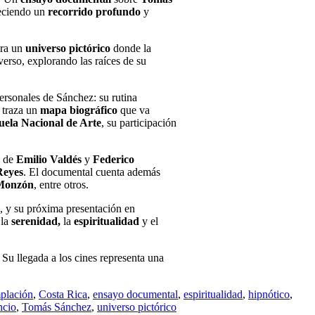
reciendo un
recorrido profundo
y
era un
universo pictórico
donde la
erso, explorando las raíces de su
personales de Sánchez: su rutina
a traza un
mapa biográfico
que va
uela Nacional de Arte
, su participación
o de
Emilio Valdés
y
Federico
Reyes
. El documental cuenta además
Monzón
, entre otros.
, y su próxima presentación en
 la
serenidad,
la
espiritualidad
y el
. Su llegada a los cines representa una
plación
,
Costa Rica
,
ensayo documental
,
espiritualidad
,
hipnótico
,
ncio
,
Tomás Sánchez
,
universo pictórico