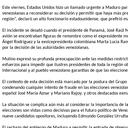
Este viernes, Estados Unidos hizo un llamado urgente a Maduro par
venezolanas a reconsiderar su decisión y permitir que haya más pre
región”, declaró un alto funcionario estadounidense, que prefirió 
El incidente se desató cuando el presidente de Panamá, José Raúl 
avión se encontraban figuras de renombre como el expresidente m
Ángel Rodríguez y la exvicepresidenta colombiana Marta Lucía Ramí
por la decisión de las autoridades venezolanas.
Mulino expresó su profunda preocupación ante las medidas restrict
esfuerzos para impedir que ilustres presidentes de toda la región 
internacional y al pueblo venezolano garantías de que las eleccione
El contexto de esta decisión está marcado por la postura del Grup
condenando cualquier intento de fraude en las elecciones venezolan
español José María Aznar y Mariano Rajoy; y otros destacados exma
La situación se complica aún más al considerar la importancia de la
elecciones son vistas como decisivas para el futuro político de Ven
nueve candidatos opositores, incluyendo Edmundo González Urrutia, 
El rechazo del gobierno de Maduro a permitir la entrada de observa