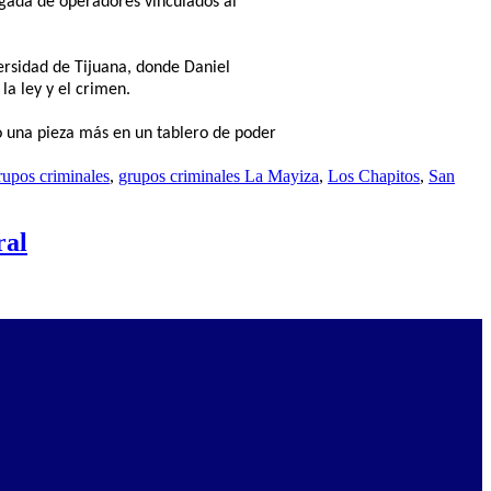
egada de operadores vinculados al
versidad de Tijuana, donde Daniel
a ley y el crimen.
lo una pieza más en un tablero de poder
rupos criminales
,
grupos criminales La Mayiza
,
Los Chapitos
,
San
ral