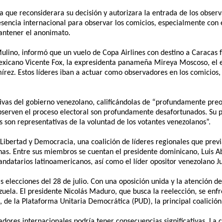
a que reconsiderara su decisión y autorizara la entrada de los obse
sencia internacional para observar los comicios, especialmente con e
mantener el anonimato.
Mulino, informó que un vuelo de Copa Airlines con destino a Caracas 
exicano Vicente Fox, la expresidenta panameña Mireya Moscoso, el 
rez. Estos líderes iban a actuar como observadores en los comicios,
ivas del gobierno venezolano, calificándolas de “profundamente preo
observen el proceso electoral son profundamente desafortunados. Su 
s son representativas de la voluntad de los votantes venezolanos”.
o Libertad y Democracia, una coalición de líderes regionales que pr
as. Entre sus miembros se cuentan el presidente dominicano, Luis Ab
ndatarios latinoamericanos, así como el líder opositor venezolano J
s elecciones del 28 de julio. Con una oposición unida y la atención d
ezuela. El presidente Nicolás Maduro, que busca la reelección, se en
de la Plataforma Unitaria Democrática (PUD), la principal coalición 
dores internacionales podría tener consecuencias significativas. La