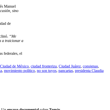
rés Manuel
cusión, sino
lidad de
clinó.
“Me
a a traicionar a
s federales, el
Ciudad de México
,
ciudad fronteriza
,
Ciudad Juárez
,
consignas
,
a
,
movimiento político
,
no son tuyos
,
pancartas
,
presidenta Claudia
. Un
ensayo documental
sobre
Tomás