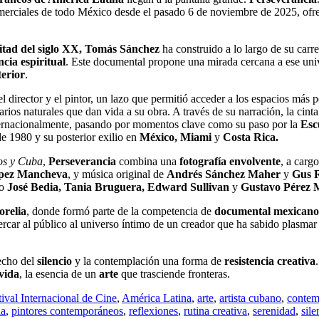
comerciales de todo México desde el pasado 6 de noviembre de 2025, of
tad del siglo XX,
Tomás Sánchez
ha construido a lo largo de su carr
ncia espiritual
. Este documental propone una mirada cercana a ese univ
erior
.
el director y el pintor, un lazo que permitió acceder a los espacios más 
narios naturales que dan vida a su obra. A través de su narración, la cint
ternacionalmente, pasando por momentos clave como su paso por la
Esc
e 1980 y su posterior exilio en
México, Miami
y
Costa Rica.
os y Cuba
,
Perseverancia
combina una
fotografía envolvente
, a carg
ópez Mancheva
, y música original de
Andrés Sánchez Maher
y
Gus 
mo
José Bedia, Tania Bruguera, Edward Sullivan
y
Gustavo Pérez 
orelia
, donde formó parte de la competencia de
documental mexicano
cercar al público al universo íntimo de un creador que ha sabido plasmar
hecho del
silencio
y la contemplación una forma de
resistencia creativa
vida
, la esencia de un
arte
que
trasciende fronteras.
tival Internacional de Cine
,
América Latina
,
arte
,
artista cubano
,
contem
ia
,
pintores contemporáneos
,
reflexiones
,
rutina creativa
,
serenidad
,
sile