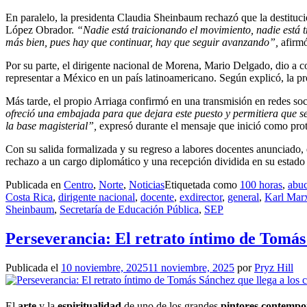
En paralelo, la presidenta Claudia Sheinbaum rechazó que la destitu
López Obrador.
“Nadie está traicionando el movimiento, nadie está t
más bien, pues hay que continuar, hay que seguir avanzando”,
afirm
Por su parte, el dirigente nacional de Morena, Mario Delgado, dio a con
representar a México en un país latinoamericano. Según explicó, la p
Más tarde, el propio Arriaga confirmó en una transmisión en redes soc
ofreció una embajada para que dejara este puesto y permitiera que se 
la base magisterial”,
expresó durante el mensaje que inició como prot
Con su salida formalizada y su regreso a labores docentes anunciado, e
rechazo a un cargo diplomático y una recepción dividida en su estado
Publicada en
Centro
,
Norte
,
Noticias
Etiquetada como
100 horas
,
abu
Costa Rica
,
dirigente nacional
,
docente
,
exdirector
,
general
,
Karl Mar
Sheinbaum
,
Secretaría de Educación Pública
,
SEP
Perseverancia: El retrato íntimo de Tomás 
Publicada el
10 noviembre, 2025
11 noviembre, 2025
por
Pryz Hill
El
arte
y la
espiritualidad
de uno de los grandes
pintores contempo