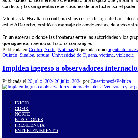
autoridades norteamericanas, encendió una disputa que ya suma num
conflicto y las sangrientas repercusiones de una lucha por el poder.
Mientras la Fiscalía no confirma si los restos del agente han sido e
estudió Derecho, emitió un mensaje de condolencias, dejando entre 
En un escenario donde las fronteras entre las autoridades y los gru
que sigue escribiendo su historia con sangre.
Publicada en
Centro
,
Norte
,
Noticias
Etiquetada como
agente de inves
Quintín
,
Sinaloa
,
tortura
,
Universidad de Tijuana
,
víctima
,
violencia
Impiden ingreso a observadores internacion
Publicada el
26 julio, 2024
26 julio, 2024
por
CuestionesdePolítica
INICIO
CDMX
NORTE
ELECCIONES
PRESIDENCIA
ENTRETENIMIENTO