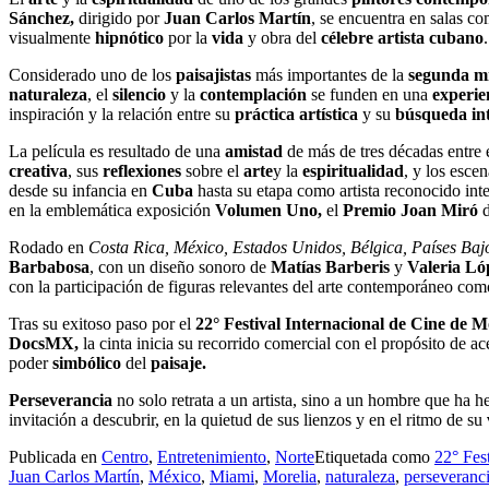
Sánchez,
dirigido por
Juan Carlos Martín
, se encuentra en salas 
visualmente
hipnótico
por la
vida
y obra del
célebre artista cubano
.
Considerado uno de los
paisajistas
más importantes de la
segunda mi
naturaleza
, el
silencio
y la
contemplación
se funden en una
experie
inspiración y la relación entre su
práctica artística
y su
búsqueda int
La película es resultado de una
amistad
de más de tres décadas entre 
creativa
, sus
reflexiones
sobre el
arte
y la
espiritualidad
, y los esce
desde su infancia en
Cuba
hasta su etapa como artista reconocido in
en la emblemática exposición
Volumen Uno,
el
Premio Joan Miró
d
Rodado en
Costa Rica, México, Estados Unidos, Bélgica, Países Baj
Barbabosa
, con un diseño sonoro de
Matías Barberis
y
Valeria L
con la participación de figuras relevantes del arte contemporáneo co
Tras su exitoso paso por el
22° Festival Internacional de Cine de M
DocsMX,
la cinta inicia su recorrido comercial con el propósito de a
poder
simbólico
del
paisaje.
Perseverancia
no solo retrata a un artista, sino a un hombre que ha 
invitación a descubrir, en la quietud de sus lienzos y en el ritmo de su
Publicada en
Centro
,
Entretenimiento
,
Norte
Etiquetada como
22° Fes
Juan Carlos Martín
,
México
,
Miami
,
Morelia
,
naturaleza
,
perseveranc