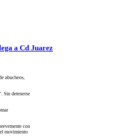
lega a Cd Juarez
 de abucheos,
”. Sin detenerse
tomar
r brevemente con
 del movimiento