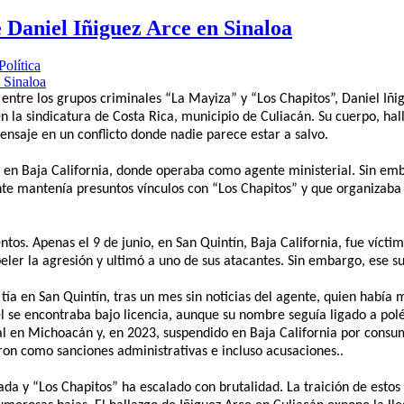
e Daniel Iñiguez Arce en Sinaloa
olítica
 entre los grupos criminales “La Mayiza” y “Los Chapitos”, Daniel Iñi
n la sindicatura de Costa Rica, municipio de Culiacán. Su cuerpo, hal
ensaje en un conflicto donde nadie parece estar a salvo.
go en Baja California, donde operaba como agente ministerial. Sin e
nte mantenía presuntos vínculos con “Los Chapitos” y que
organizaba
ntos. Apenas el 9 de junio, en San Quintín, Baja California, fue víct
eler la agresión y ultimó a uno de sus atacantes. Sin embargo, ese su
tía en San Quintín, tras un mes sin noticias del agente, quien había
iel se encontraba bajo licencia, aunque su nombre seguía ligado a po
l en Michoacán y, en 2023, suspendido en Baja California por consumi
n como sanciones administrativas e incluso acusaciones..
ada y “Los Chapitos” ha escalado con brutalidad. La traición de esto