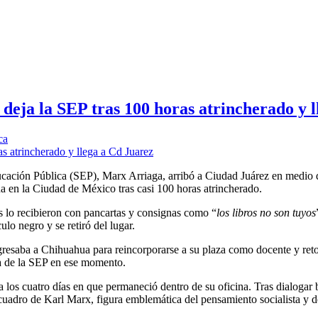
deja la SEP tras 100 horas atrincherado y l
ca
ducación Pública (SEP), Marx Arriaga, arribó a Ciudad Juárez en medio
a en la Ciudad de México tras casi 100 horas atrincherado.
as lo recibieron con pancartas y consignas como “
los libros no son tuyos
lo negro y se retiró del lugar.
regresaba a Chihuahua para reincorporarse a su plaza como docente y re
da de la SEP en ese momento.
n a los cuatro días en que permaneció dentro de su oficina. Tras dialoga
 un cuadro de Karl Marx, figura emblemática del pensamiento socialista y