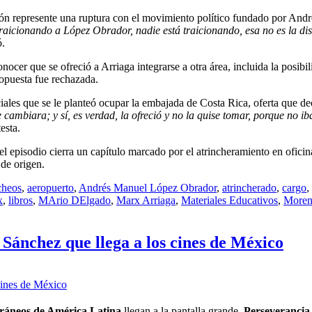
ción represente una ruptura con el movimiento político fundado por And
raicionando a López Obrador, nadie está traicionando, esa no es la dis
ó.
ocer que se ofreció a Arriaga integrarse a otra área, incluida la posibi
ropuesta fue rechazada.
iales que se le planteó ocupar la embajada de Costa Rica, oferta que de
cambiara; y sí, es verdad, la ofreció y no la quise tomar, porque no ib
esta.
l episodio cierra un capítulo marcado por el atrincheramiento en oficina
 de origen.
cheos
,
aeropuerto
,
Andrés Manuel López Obrador
,
atrincherado
,
cargo
,
x
,
libros
,
MArio DElgado
,
Marx Arriaga
,
Materiales Educativos
,
Moren
Sánchez que llega a los cines de México
ráneos
de América Latina
llegan a la pantalla grande.
Perseverancia