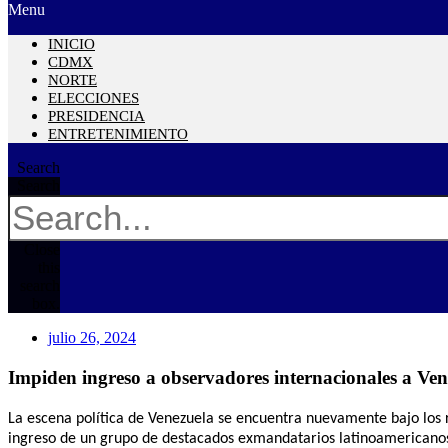
Menu
INICIO
CDMX
NORTE
ELECCIONES
PRESIDENCIA
ENTRETENIMIENTO
Search
Search
Close
this
search
box.
julio 26, 2024
Impiden ingreso a observadores internacionales a Vene
La escena política de Venezuela se encuentra nuevamente bajo los r
ingreso de un grupo de destacados exmandatarios latinoamericanos