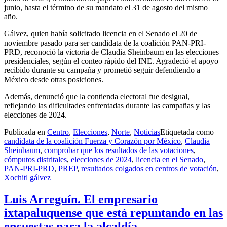
junio, hasta el término de su mandato el 31 de agosto del mismo
año.
Gálvez, quien había solicitado licencia en el Senado el 20 de
noviembre pasado para ser candidata de la coalición PAN-PRI-
PRD, reconoció la victoria de Claudia Sheinbaum en las elecciones
presidenciales, según el conteo rápido del INE. Agradeció el apoyo
recibido durante su campaña y prometió seguir defendiendo a
México desde otras posiciones.
Además, denunció que la contienda electoral fue desigual,
reflejando las dificultades enfrentadas durante las campañas y las
elecciones de 2024.
Publicada en
Centro
,
Elecciones
,
Norte
,
Noticias
Etiquetada como
candidata de la coalición Fuerza y Corazón por México
,
Claudia
Sheinbaum
,
comprobar que los resultados de las votaciones
,
cómputos distritales
,
elecciones de 2024
,
licencia en el Senado
,
PAN-PRI-PRD
,
PREP
,
resultados colgados en centros de votación
,
Xochitl gálvez
Luis Arreguín. El empresario
ixtapaluquense que está repuntando en las
encuestas para la alcaldía