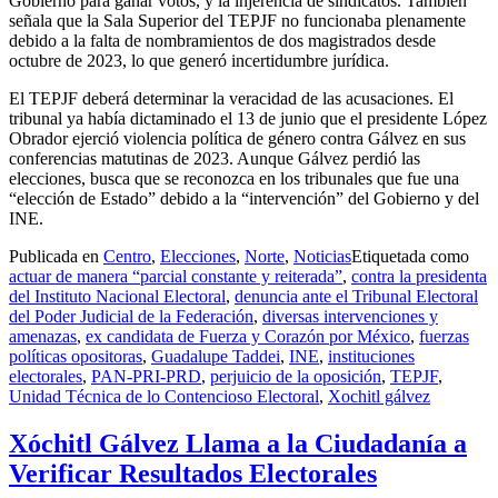
Gobierno para ganar votos, y la injerencia de sindicatos. También
señala que la Sala Superior del TEPJF no funcionaba plenamente
debido a la falta de nombramientos de dos magistrados desde
octubre de 2023, lo que generó incertidumbre jurídica.
El TEPJF deberá determinar la veracidad de las acusaciones. El
tribunal ya había dictaminado el 13 de junio que el presidente López
Obrador ejerció violencia política de género contra Gálvez en sus
conferencias matutinas de 2023. Aunque Gálvez perdió las
elecciones, busca que se reconozca en los tribunales que fue una
“elección de Estado” debido a la “intervención” del Gobierno y del
INE.
Publicada en
Centro
,
Elecciones
,
Norte
,
Noticias
Etiquetada como
actuar de manera “parcial constante y reiterada”
,
contra la presidenta
del Instituto Nacional Electoral
,
denuncia ante el Tribunal Electoral
del Poder Judicial de la Federación
,
diversas intervenciones y
amenazas
,
ex candidata de Fuerza y Corazón por México
,
fuerzas
políticas opositoras
,
Guadalupe Taddei
,
INE
,
instituciones
electorales
,
PAN-PRI-PRD
,
perjuicio de la oposición
,
TEPJF
,
Unidad Técnica de lo Contencioso Electoral
,
Xochitl gálvez
Xóchitl Gálvez Llama a la Ciudadanía a
Verificar Resultados Electorales