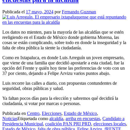
Publicada el
17 mayo, 2024
por
Fernando Guzman
Los datos no mienten, para la mayoría de las alcaldías que se estén
reeligiendo en el Estado de México donde gobierna Morena, las
cosas se están complicando, sobre todo en donde la inseguridad y la
falta de obra pública la siente la ciudadanía.
Como en Ixtapaluca, en donde Luis Arreguín un joven empresario,
que viene de una familia que decidió apostarle a esta ciudad, fue la
opción del Frente y quién hoy tiene las preferencias de voto con un
37 por ciento, dejando a Felipe Arvizu varios puntos abajo.
Luis recorre las calles a diario, con propuestas contundentes de
seguridad, obras públicas y salud.
Ya faltan pocos días para la elección y sabremos qué decidirá la
ciudadanía, si votar por marcas o personas.
Publicada en
Centro
,
Elecciones
,
Estado de México
,
Noticias
Etiquetada como
alcaldía
,
arriba en encuestas
,
Candidato a
Presidencia Municipal
,
coalición PAN PRI PRD
,
elecciones locales
,
Estado de México
,
falta de obra pública
,
Felipe Arvizu
,
fRENTE
,