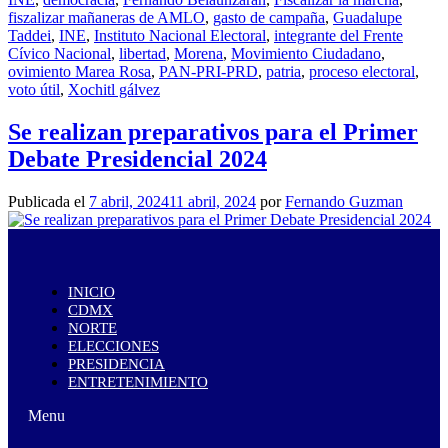
fiszalizar mañaneras de AMLO
,
gasto de campaña
,
Guadalupe
Taddei
,
INE
,
Instituto Nacional Electoral
,
integrante del Frente
Cívico Nacional
,
libertad
,
Morena
,
Movimiento Ciudadano
,
ovimiento Marea Rosa
,
PAN-PRI-PRD
,
patria
,
proceso electoral
,
voto útil
,
Xochitl gálvez
Se realizan preparativos para el Primer
Debate Presidencial 2024
Publicada el
7 abril, 2024
11 abril, 2024
por
Fernando Guzman
INICIO
CDMX
NORTE
ELECCIONES
PRESIDENCIA
ENTRETENIMIENTO
Menu