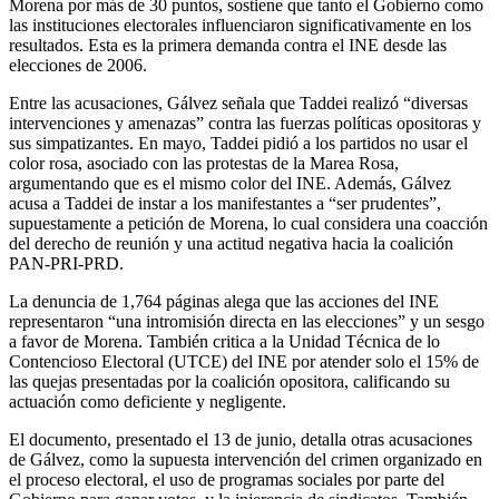
Morena por más de 30 puntos, sostiene que tanto el Gobierno como
las instituciones electorales influenciaron significativamente en los
resultados. Esta es la primera demanda contra el INE desde las
elecciones de 2006.
Entre las acusaciones, Gálvez señala que Taddei realizó “diversas
intervenciones y amenazas” contra las fuerzas políticas opositoras y
sus simpatizantes. En mayo, Taddei pidió a los partidos no usar el
color rosa, asociado con las protestas de la Marea Rosa,
argumentando que es el mismo color del INE. Además, Gálvez
acusa a Taddei de instar a los manifestantes a “ser prudentes”,
supuestamente a petición de Morena, lo cual considera una coacción
del derecho de reunión y una actitud negativa hacia la coalición
PAN-PRI-PRD.
La denuncia de 1,764 páginas alega que las acciones del INE
representaron “una intromisión directa en las elecciones” y un sesgo
a favor de Morena. También critica a la Unidad Técnica de lo
Contencioso Electoral (UTCE) del INE por atender solo el 15% de
las quejas presentadas por la coalición opositora, calificando su
actuación como deficiente y negligente.
El documento, presentado el 13 de junio, detalla otras acusaciones
de Gálvez, como la supuesta intervención del crimen organizado en
el proceso electoral, el uso de programas sociales por parte del