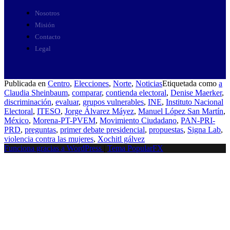
Nosotros
Misión
Contacto
Legal
Publicada en
Centro
,
Elecciones
,
Norte
,
Noticias
Etiquetada como
a
Claudia Sheinbaum
,
comparar
,
contienda electoral
,
Denise Maerker
,
discriminación
,
evaluar
,
grupos vulnerables
,
INE
,
Instituto Nacional
Electoral
,
ITESO
,
Jorge Álvarez Máyez
,
Manuel López San Martín
,
México
,
Morena-PT-PVEM
,
Movimiento Ciudadano
,
PAN-PRI-
PRD
,
preguntas
,
primer debate presidencial
,
propuestas
,
Signa Lab
,
violencia contra las mujeres
,
Xochitl gálvez
Funciona gracias a WordPress
|
Tema PopularFX