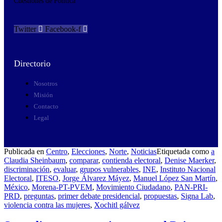
Cuestiones de Política
Twitter
Facebook-f
Directorio
Nosotros
Misión
Contacto
Legal
Publicada en
Centro
,
Elecciones
,
Norte
,
Noticias
Etiquetada como
a
Claudia Sheinbaum
,
comparar
,
contienda electoral
,
Denise Maerker
,
discriminación
,
evaluar
,
grupos vulnerables
,
INE
,
Instituto Nacional
Electoral
,
ITESO
,
Jorge Álvarez Máyez
,
Manuel López San Martín
,
México
,
Morena-PT-PVEM
,
Movimiento Ciudadano
,
PAN-PRI-
PRD
,
preguntas
,
primer debate presidencial
,
propuestas
,
Signa Lab
,
violencia contra las mujeres
,
Xochitl gálvez