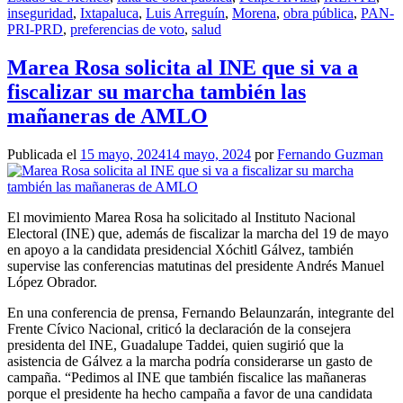
inseguridad
,
Ixtapaluca
,
Luis Arreguín
,
Morena
,
obra pública
,
PAN-
PRI-PRD
,
preferencias de voto
,
salud
Marea Rosa solicita al INE que si va a
fiscalizar su marcha también las
mañaneras de AMLO
Publicada el
15 mayo, 2024
14 mayo, 2024
por
Fernando Guzman
El movimiento Marea Rosa ha solicitado al Instituto Nacional
Electoral (INE) que, además de fiscalizar la marcha del 19 de mayo
en apoyo a la candidata presidencial Xóchitl Gálvez, también
supervise las conferencias matutinas del presidente Andrés Manuel
López Obrador.
En una conferencia de prensa, Fernando Belaunzarán, integrante del
Frente Cívico Nacional, criticó la declaración de la consejera
presidenta del INE, Guadalupe Taddei, quien sugirió que la
asistencia de Gálvez a la marcha podría considerarse un gasto de
campaña. “Pedimos al INE que también fiscalice las mañaneras
porque el presidente ha hecho campaña a favor de una candidata