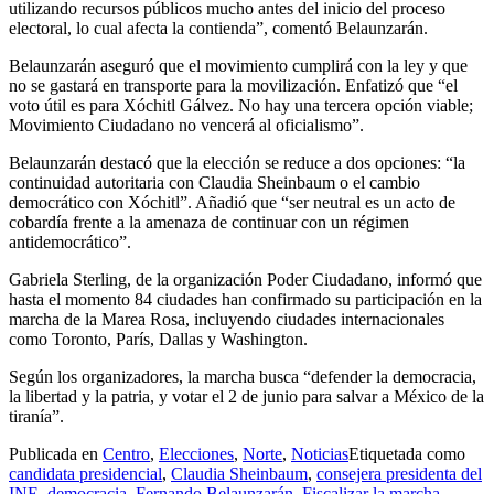
utilizando recursos públicos mucho antes del inicio del proceso
electoral, lo cual afecta la contienda”, comentó Belaunzarán.
Belaunzarán aseguró que el movimiento cumplirá con la ley y que
no se gastará en transporte para la movilización. Enfatizó que “el
voto útil es para Xóchitl Gálvez. No hay una tercera opción viable;
Movimiento Ciudadano no vencerá al oficialismo”.
Belaunzarán destacó que la elección se reduce a dos opciones: “la
continuidad autoritaria con Claudia Sheinbaum o el cambio
democrático con Xóchitl”. Añadió que “ser neutral es un acto de
cobardía frente a la amenaza de continuar con un régimen
antidemocrático”.
Gabriela Sterling, de la organización Poder Ciudadano, informó que
hasta el momento 84 ciudades han confirmado su participación en la
marcha de la Marea Rosa, incluyendo ciudades internacionales
como Toronto, París, Dallas y Washington.
Según los organizadores, la marcha busca “defender la democracia,
la libertad y la patria, y votar el 2 de junio para salvar a México de la
tiranía”.
Publicada en
Centro
,
Elecciones
,
Norte
,
Noticias
Etiquetada como
candidata presidencial
,
Claudia Sheinbaum
,
consejera presidenta del
INE
,
democracia
,
Fernando Belaunzarán
,
Fiscalizar la marcha
,