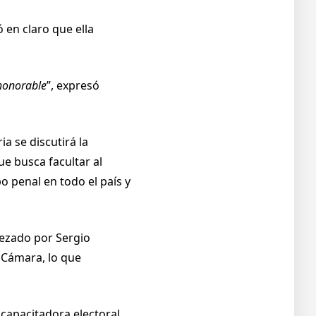
 en claro que ella
 honorable
”, expresó
a se discutirá la
ue busca facultar al
o penal en todo el país y
abezado por Sergio
a Cámara, lo que
 capacitadora electoral