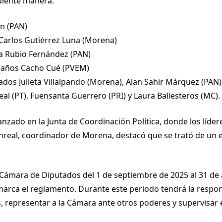
uiente manera:
n (PAN)
 Carlos Gutiérrez Luna (Morena)
a Rubio Fernández (PAN)
olaños Cacho Cué (PVEM)
dos Julieta Villalpando (Morena), Alan Sahir Márquez (PAN)
 (PT), Fuensanta Guerrero (PRI) y Laura Ballesteros (MC).
nzado en la Junta de Coordinación Política, donde los líder
real, coordinador de Morena, destacó que se trató de un ej
a Cámara de Diputados del 1 de septiembre de 2025 al 31 de 
 marca el reglamento. Durante este periodo tendrá la respo
s, representar a la Cámara ante otros poderes y supervisar 