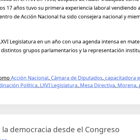
A los 17 años tuvo su primera experiencia laboral vendiendo
ntro de Acción Nacional ha sido consejera nacional y mie
 LXVI Legislatura en un año con una agenda intensa en mater
 distintos grupos parlamentarios y la representación instit
como
Acción Nacional
,
Cámara de Diputados
,
capacitadora e
dinación Política
,
LXVI Legislatura
,
Mesa Directiva
,
Morena
,
er la democracia desde el Congreso