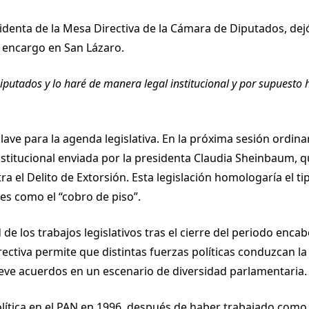
denta de la Mesa Directiva de la Cámara de Diputados, dejó
o encargo en San Lázaro.
putados y lo haré de manera legal institucional y por supuesto
ve para la agenda legislativa. En la próxima sesión ordinari
stitucional enviada por la presidenta Claudia Sheinbaum, q
 el Delito de Extorsión. Esta legislación homologaría el tip
es como el “cobro de piso”.
 de los trabajos legislativos tras el cierre del periodo enc
rectiva permite que distintas fuerzas políticas conduzcan l
eve acuerdos en un escenario de diversidad parlamentaria.
olítica en el PAN en 1996, después de haber trabajado como