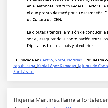
en el entonces Instituto Federal Electoral. 
el que pronto destacó por su desempeño. De
de Cultura del CEN.
La diputada tendrá la misión de conducir la
social, asegurando la coordinación entre los
Diputados frente al país y al exterior.
Publicada en
Centro
,
Norte
,
Noticias
Etiquetada 
republicana
,
Kenia López Rabadán
,
la Junta de Coor
San Lázaro
Ifigenia Martínez llama a fortalec