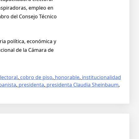
 aspiradoras, empleo en
mbro del Consejo Técnico
ia política, económica y
ucional de la Cámara de
lectoral
,
cobro de piso
,
honorable
,
institucionalidad
panista
,
presidenta
,
presidenta Claudia Sheinbaum
,