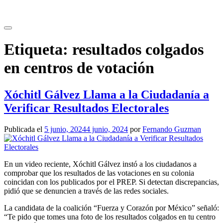
Saltar
al
contenido
Etiqueta:
resultados colgados
en centros de votación
Xóchitl Gálvez Llama a la Ciudadanía a
Verificar Resultados Electorales
Publicada el
5 junio, 2024
4 junio, 2024
por
Fernando Guzman
En un video reciente, Xóchitl Gálvez instó a los ciudadanos a
comprobar que los resultados de las votaciones en su colonia
coincidan con los publicados por el PREP. Si detectan discrepancias,
pidió que se denuncien a través de las redes sociales.
La candidata de la coalición “Fuerza y Corazón por México” señaló:
“Te pido que tomes una foto de los resultados colgados en tu centro