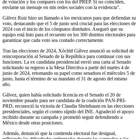
de votación y los compares con los del PREP. Si no coinciden,
envíame un mensaje en mis redes sociales con la evidencia”.
Gálvez Ruiz hizo un llamado a los mexicanos para que defiendan su
voto, destacando que el 5 de junio será crucial para las elecciones de
2024 con el inicio de los cómputos distritales. Aseguró que su
equipo está listo para el recuento en los 300 distritos electorales para
garantizar que cada voto sea contado correctamente.
Tras las elecciones de 2024, Xóchitl Gálvez anunció su solicitud de
reincorporación al Senado de la República para continuar con sus
funciones. La ex candidata presidencial envió una carta al Senado
solicitando su regreso a la Mesa Directiva a partir del martes 4 de
junio de 2024, retomando su papel como senadora el miércoles 5 de
junio, hasta el término de su mandato el 31 de agosto del mismo
año.
Gálvez, quien había solicitado licencia en el Senado el 20 de
noviembre pasado para ser candidata de la coalición PAN-PRI-
PRD, reconoció la victoria de Claudia Sheinbaum en las elecciones
presidenciales, según el conteo rápido del INE. Agradeció el apoyo
recibido durante su campaña y prometió seguir defendiendo a
México desde otras posiciones.
Además, denunció que la contienda electoral fue desigual,
reflejando las dificultades enfrentadas durante las campañas y las