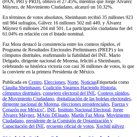
(PAN, PRI y PRD), obtuvo el 27.45%, mientras que Jorge Álvarez
Máynez, de Movimiento Ciudadano, alcanzó un 10.32%.
En términos de votos absolutos, Sheinbaum recibió 35 millones 923
mil 984 sufragios, Gálvez 16 millones 502 mil 449, y Álvarez
Máynez 6 millones 204 mil 501. La participación ciudadana fue del
61.04% en relación con el listado nominal.
Faz Mora destacó la consistencia entre los conteos rápidos, el
Programa de Resultados Electorales Preliminares (PREP) y los
cómputos distritales, reafirmando la fiabilidad del INE. Mario
Delgado, dirigente nacional de Morena, felicitó a Sheinbaum,
celebrando su histórica victoria con casi 36 millones de votos, lo que
la convierte en la primera Presidenta de México.
Publicada en
Centro
,
Elecciones
,
Norte
,
Noticias
Etiquetada como
Claudia Sheinbaum
,
Coalición Sigamos Haciendo Historia
,
cómputos distritales
,
consejero electoral del INE
,
Conteos rápidos
,
de Movimiento Ciudadano
,
digitalización de las boletas electorales
,
dirigente nacional de Morena
,
elecciones presidenciales
,
Fuerza y
Corazón por México"
,
INE
,
Instituto Nacional Electoral
,
Jorge
Álvarez Máynez
,
MArio DElgado
,
Martín Faz Mora
,
Movimiento
Ciudadano
,
presidente de la Comisión de Organización y
Capacitación del INE
,
recuento oficial de votos
,
Xochitl gálvez