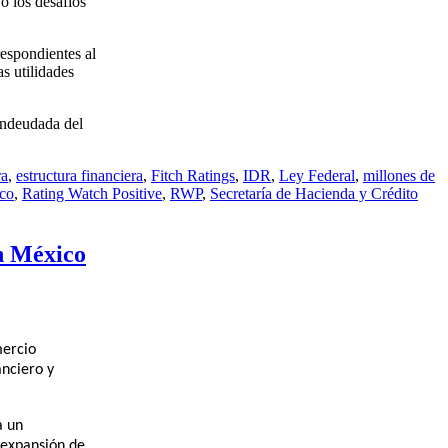
ó los desafíos
espondientes al
as utilidades
endeudada del
ra
,
estructura financiera
,
Fitch Ratings
,
IDR
,
Ley Federal
,
millones de
ico
,
Rating Watch Positive
,
RWP
,
Secretaría de Hacienda y Crédito
n México
mercio
anciero y
a un
a expansión de