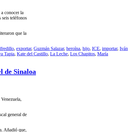
 a conocer la
 seis teléfonos
teraron que la
fredillo
,
exportar
,
Guzmán Salazar
,
heroína
,
hijo
,
ICE
,
importar
,
Iván
va Tapia
,
Kate del Castillo
,
La Leche
,
Los Chapitos
,
María
l de Sinaloa
e Venezuela,
scal general de
a. Añadió que,