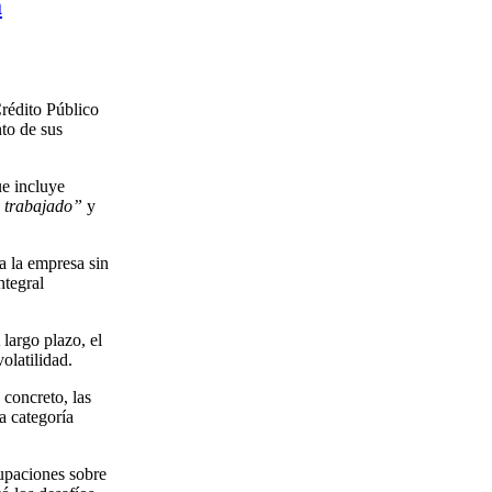
a
rédito Público
to de sus
ue incluye
 trabajado”
y
a la empresa sin
ntegral
largo plazo, el
olatilidad.
 concreto, las
a categoría
upaciones sobre