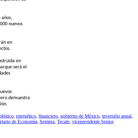
 años,
,000 nuevos
rán en
ectos.
nstruida en
parque será el
dades
nuevos
njero demuestra
ión.
ológico
,
energético
,
financiero
,
gobierno de México
,
inversión anual
,
retario de Economía
,
Sempra
,
Tecate
,
vicepresidente Senior