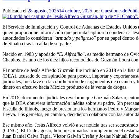
Publicada el
28 agosto, 2025
14 octubre, 2025
por
CuestionesdePolíti
El Servicio de Inmigración y Control de Aduanas de Estados Unidos (
quien proporcione información que permita capturar o condenar a J
autoridades lo consideran “
armado y peligroso
” por su papel dentro 
de Sinaloa tras la caída de su padre.
Nacido en 1983 y apodado “
El Alfredillo
”, es medio hermano de Ovi
Chapitos. Es uno de los diez hijos reconocidos de Guzmán Loera con di
El nombre de Jesús Alfredo Guzmán fue incluido en 2018 en la lista 
(DEA), acusado de conspiración para poseer, importar y exportar susta
judiciales, fue clave en la coordinación de cargamentos de cocaína y h
dinero en efectivo hacia México producto de la venta de drogas.
En 2016, documentos judiciales revelaron que Guzmán Salazar, entonce
que la DEA obtuviera información inédita sobre su padre. Sin percatar
Fiscalía de Illinois, luego de presionar a los hermanos Pedro y Margari
Leyva. Los gemelos, en cambio, decidieron colaborar con las autorid
Ese mismo año, Jesús Alfredo volvió a ser noticia tras ser secuestra
(CJNG). El 15 de agosto, hombres armados irrumpieron en el restaur
Juan Daniel Calva Tapia, Víctor Galván Ureña y Josias Nahuali Rábago