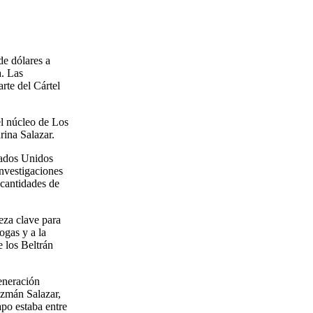
de dólares a
. Las
arte del Cártel
l núcleo de Los
rina Salazar.
tados Unidos
investigaciones
 cantidades de
eza clave para
ogas y a la
e los Beltrán
eneración
Guzmán Salazar,
po estaba entre