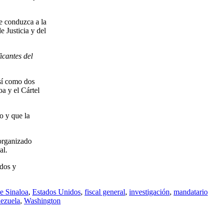
e conduzca a la
 Justicia y del
icantes del
así como dos
a y el Cártel
o y que la
organizado
al.
idos y
de Sinaloa
,
Estados Unidos
,
fiscal general
,
investigación
,
mandatario
ezuela
,
Washington