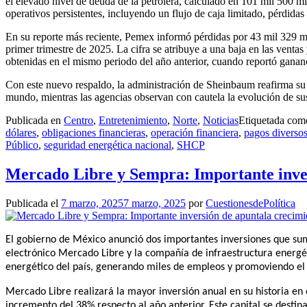
el elevado nivel de deuda de la petrolera, calculado en 101 mil 500 mi
operativos persistentes, incluyendo un flujo de caja limitado, pérdidas 
En su reporte más reciente, Pemex informó pérdidas por 43 mil 329 m
primer trimestre de 2025. La cifra se atribuye a una baja en las ventas
obtenidas en el mismo periodo del año anterior, cuando reportó gananc
Con este nuevo respaldo, la administración de Sheinbaum reafirma su
mundo, mientras las agencias observan con cautela la evolución de sus
Publicada en
Centro
,
Entretenimiento
,
Norte
,
Noticias
Etiquetada co
dólares
,
obligaciones financieras
,
operación financiera
,
pagos diverso
Público
,
seguridad energética nacional
,
SHCP
Mercado Libre y Sempra: Importante inve
Publicada el
7 marzo, 2025
7 marzo, 2025
por
CuestionesdePolítica
El gobierno de México anunció dos importantes inversiones que sum
electrónico Mercado Libre y la compañía de infraestructura energét
energético del país, generando miles de empleos y promoviendo el
Mercado Libre realizará la mayor inversión anual en su historia en 
incremento del 38% respecto al año anterior. Este capital se destin