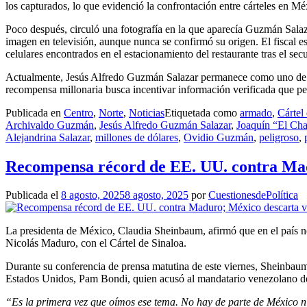
los capturados, lo que evidenció la confrontación entre cárteles en Mé
Poco después, circuló una fotografía en la que aparecía Guzmán Salazar
imagen en televisión, aunque nunca se confirmó su origen. El fiscal est
celulares encontrados en el estacionamiento del restaurante tras el secu
Actualmente, Jesús Alfredo Guzmán Salazar permanece como uno de los 
recompensa millonaria busca incentivar información verificada que pe
Publicada en
Centro
,
Norte
,
Noticias
Etiquetada como
armado
,
Cártel
Archivaldo Guzmán
,
Jesús Alfredo Guzmán Salazar
,
Joaquín “El Ch
Alejandrina Salazar
,
millones de dólares
,
Ovidio Guzmán
,
peligroso
,
Recompensa récord de EE. UU. contra Madu
Publicada el
8 agosto, 2025
8 agosto, 2025
por
CuestionesdePolítica
La presidenta de México, Claudia Sheinbaum, afirmó que en el país no
Nicolás Maduro, con el Cártel de Sinaloa.
Durante su conferencia de prensa matutina de este viernes, Sheinbaum 
Estados Unidos, Pam Bondi, quien acusó al mandatario venezolano de 
“Es la primera vez que oímos ese tema. No hay de parte de México n