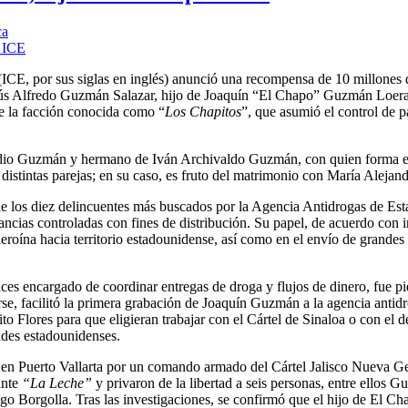
ca
ICE, por sus siglas en inglés) anunció una recompensa de 10 millones 
esús Alfredo Guzmán Salazar, hijo de Joaquín “El Chapo” Guzmán Loera
de la facción conocida como “
Los Chapitos
”, que asumió el control de p
dio Guzmán y hermano de Iván Archivaldo Guzmán, con quien forma e
stintas parejas; en su caso, es fruto del matrimonio con María Alejand
de los diez delincuentes más buscados por la Agencia Antidrogas de Es
ncias controladas con fines de distribución. Su papel, de acuerdo con 
eroína hacia territorio estadounidense, así como en el envío de grandes
s encargado de coordinar entregas de droga y flujos de dinero, fue pi
se, facilitó la primera grabación de Joaquín Guzmán a la agencia antidr
to Flores para que eligieran trabajar con el Cártel de Sinaloa o con el d
ades estadounidenses.
do en Puerto Vallarta por un comando armado del Cártel Jalisco Nueva G
ante
“La Leche”
y privaron de la libertad a seis personas, entre ellos 
 Borgolla. Tras las investigaciones, se confirmó que el hijo de El Cha