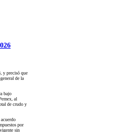
2026
, y precisó que
 general de la
ra bajo
 Pemex, al
otal de crudo y
n acuerdo
impuestos por
vigente sin