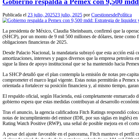
Gobierno respalda a Pemex con 9,500 mdd: 
Publicada el
23 julio, 2025
23 julio, 2025
por
CuestionesdePolítica
La presidenta de México, Claudia Sheinbaum, confirmó que la operaci
(SHCP), por un monto de 9 mil 500 millones de dólares, tiene como f
obligaciones financieras de 2025.
Desde Palacio Nacional, la mandataria subrayó que esta acción está c
amortizaciones, intereses y pagos diversos que la empresa petrolera e
sigue la línea de apoyo institucional que se ha mantenido hacia Pemex
La SHCP detalló que el plan contempla la emisión de notas pre-capital
comprometer el marco legal vigente. Estas notas permitirán a Pemex s
orientada a fortalecer su posición financiera y, al mismo tiempo, garan
El respaldo oficial, según Hacienda, está completamente enmarcado den
gobierno espera que estas medidas contribuyan al desarrollo económico
Tras el anuncio, la agencia calificadora Fitch Ratings respondió coloc
notas de incumplimiento del emisor (IDR, por sus siglas en inglés) en
Rating Watch Positive (RWP), una señal de posible mejora en el corto
A pesar del ajuste favorable en el panorama, Fitch mantuvo el perfil c