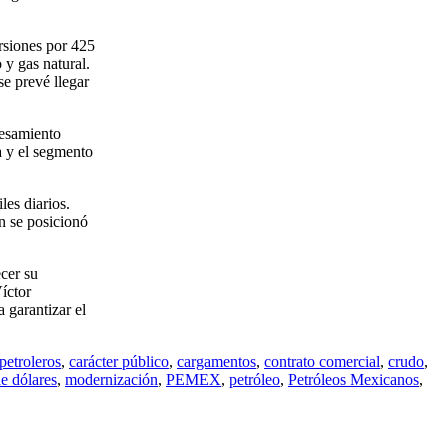
rsiones por 425
 y gas natural.
se prevé llegar
cesamiento
a y el segmento
es diarios.
n se posicionó
cer su
íctor
 garantizar el
petroleros
,
carácter público
,
cargamentos
,
contrato comercial
,
crudo
,
e dólares
,
modernización
,
PEMEX
,
petróleo
,
Petróleos Mexicanos
,