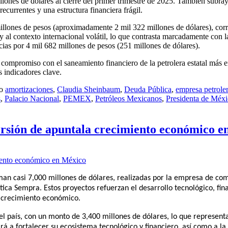
llones de dólares al cierre del primer trimestre de 2025. También subray
recurrentes y una estructura financiera frágil.
illones de pesos (aproximadamente 2 mil 322 millones de dólares), corr
 y al contexto internacional volátil, lo que contrasta marcadamente con l
ias por 4 mil 682 millones de pesos (251 millones de dólares).
 compromiso con el saneamiento financiero de la petrolera estatal más 
 indicadores clave.
mo
amortizaciones
,
Claudia Sheinbaum
,
Deuda Pública
,
empresa petrole
s
,
Palacio Nacional
,
PEMEX
,
Petróleos Mexicanos
,
Presidenta de Méx
rsión de apuntala crecimiento económico e
an casi 7,000 millones de dólares, realizadas por la empresa de co
ica Sempra. Estos proyectos refuerzan el desarrollo tecnológico, fin
 crecimiento económico.
el país, con un monto de 3,400 millones de dólares, lo que represent
ará a fortalecer su ecosistema tecnológico y financiero, así como a l