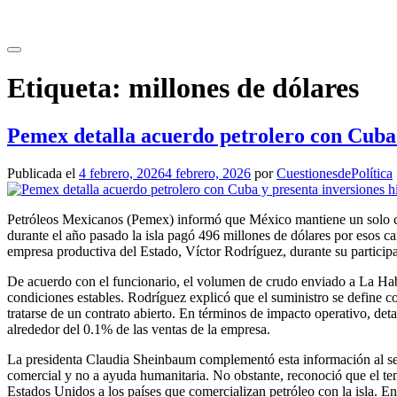
Saltar
al
contenido
Etiqueta:
millones de dólares
Pemex detalla acuerdo petrolero con Cuba 
Publicada el
4 febrero, 2026
4 febrero, 2026
por
CuestionesdePolítica
Petróleos Mexicanos (Pemex) informó que México mantiene un solo con
durante el año pasado la isla pagó 496 millones de dólares por esos ca
empresa productiva del Estado, Víctor Rodríguez, durante su participa
De acuerdo con el funcionario, el volumen de crudo enviado a La Haba
condiciones estables. Rodríguez explicó que el suministro se define c
tratarse de un contrato abierto. En términos de impacto operativo, det
alrededor del 0.1% de las ventas de la empresa.
La presidenta Claudia Sheinbaum complementó esta información al se
comercial y no a ayuda humanitaria. No obstante, reconoció que el te
Estados Unidos a los países que comercializan petróleo con la isla. E