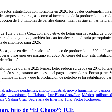
royectos estratégicos con horizonte en 2026, los cuales contemplan inve
 de campos petroleros, así como al incremento de la producción de crudo
ucción de 1.8 millones de barriles diarios, mientras que en gas natural 
as de Tula y Salina Cruz, con el objetivo de lograr una capacidad de pro
ácter público y mixto, también buscan fortalecer la industria petroquímic
das de amoniaco para 2026.
cas, que en diciembre alcanzó un pico de producción de 320 mil barril
uperar y sostener ese máximo en 2026. Al cierre del año, esta instalació
de refinación.
 informó que durante 2025 Pemex logró reducir su deuda en 20%, fortale
También se registraron avances en el pago a proveedores. Por su parte, V
 últimos 11 años y que la producción de petróleo se ha estabilizado para
n.
ial
,
adeudos pendientes
,
ámbito industrial
,
apoyo humanitario
,
campos 
nales
,
inversiones
,
La Habana
,
Luz Elena González
,
México
,
millones d
eca"
,
Salina Cruz
,
Secretaría de Energía
,
Tula
,
Víctor Rodríguez
án, hijo de “El Chapo”: ICE