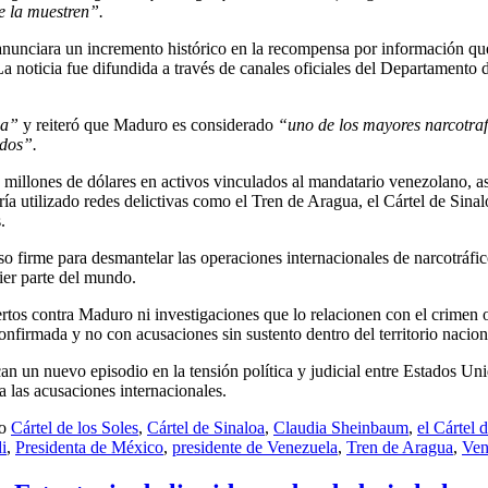
e la muestren”.
anunciara un incremento histórico en la recompensa por información qu
 noticia fue difundida a través de canales oficiales del Departamento de
ca”
y reiteró que Maduro es considerado
“uno de los mayores narcotraf
dos”.
0 millones de dólares en activos vinculados al mandatario venezolano, 
utilizado redes delictivas como el Tren de Aragua, el Cártel de Sinalo
.
irme para desmantelar las operaciones internacionales de narcotráfic
ier parte del mundo.
tos contra Maduro ni investigaciones que lo relacionen con el crimen 
nfirmada y no con acusaciones sin sustento dentro del territorio nacion
n un nuevo episodio en la tensión política y judicial entre Estados Un
 las acusaciones internacionales.
mo
Cártel de los Soles
,
Cártel de Sinaloa
,
Claudia Sheinbaum
,
el Cártel 
i
,
Presidenta de México
,
presidente de Venezuela
,
Tren de Aragua
,
Ven