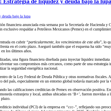
Estrategia de liquidez y deuda bajo la lup
ón financiera anunciada esta semana por la Secretaría de Hacienda y C
in exclusivo respaldar a Petróleos Mexicanos (Pemex) en el cumplimien
entrada en cubrir
“particularmente, los vencimientos de este año
”, lo q
nfrenta en el corto plazo. Aseguró también que el esquema ha sido “
muy
 en los últimos años.
izadas, una figura financiera diseñada para inyectar liquidez inmediata 
olventar sus compromisos más cercanos, como parte de una estrategia i
tizar la seguridad energética nacional.
tro de la Ley Federal de Deuda Pública y otras normativas fiscales. A 
 del país, especialmente en un entorno global todavía marcado por la v
ando las calificaciones crediticias de Pemex en observación positiva. En
 moneda extranjera y local, ambas ubicadas en ‘B+’, fueron movidas a l
 plazo.
rediticio individual (PCI) de la empresa en
“ccc-”,
reflejando sus preoc