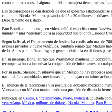
como en otros casos, si alguna autoridad extranjera tiene pruebas, “
qu
Las declaraciones se dan después de que el gobierno estadounidense 
captura de Nicolás Maduro, pasando de 25 a 50 millones de dólares. La
Departamento de Estado.
Pam Bondi, en un mensaje en video, calificó esta cifra como
“históri
mundo” y una “amenaza para la seguridad nacional de Estados Uni
Según la fiscal, el Departamento de Justicia ha confiscado más de 70
aviones privados y nueve vehículos. También señaló que Maduro habría 
de los Soles para traficar drogas y generar violencia en distintos países
En su mensaje, Bondi afirmó que Washington mantiene un compromiso f
recompensa busca incentivar la cooperación de informantes en cualqu
Por su parte, Sheinbaum subrayó que en México no hay procesos abier
nacional. Las autoridades mexicanas, dijo, trabajan con información co
El anuncio de la recompensa y la postura del gobierno mexicano marca
Venezuela, con México manteniendo una posición de distancia frente a
Publicada en
Centro
,
Entretenimiento
,
Norte
,
Noticias
Etiquetada co
venezolano
,
México
,
millones de dólares
,
Nicolás Maduro
,
Pam Bond