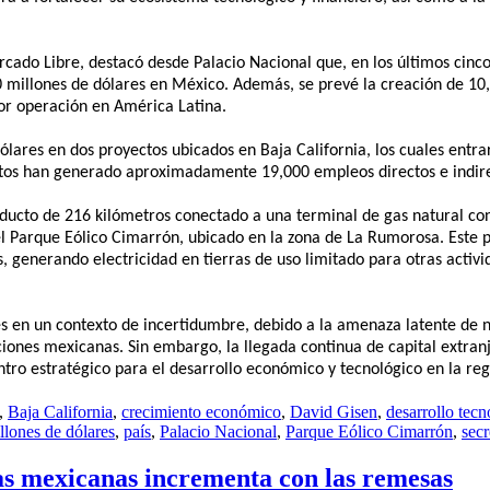
cado Libre, destacó desde Palacio Nacional que, en los últimos cinco
 millones de dólares en México. Además, se prevé la creación de 10
or operación en América Latina.
ólares en dos proyectos ubicados en Baja California, los cuales entra
ectos han generado aproximadamente 19,000 empleos directos e indir
oducto de 216 kilómetros conectado a una terminal de gas natural co
 el Parque Eólico Cimarrón, ubicado en la zona de La Rumorosa. Este 
 generando electricidad en tierras de uso limitado para otras activi
es en un contexto de incertidumbre, debido a la amenaza latente de 
ciones mexicanas. Sin embargo, la llegada continua de capital extra
tro estratégico para el desarrollo económico y tecnológico en la reg
,
Baja California
,
crecimiento económico
,
David Gisen
,
desarrollo tecn
llones de dólares
,
país
,
Palacio Nacional
,
Parque Eólico Cimarrón
,
sec
as mexicanas incrementa con las remesas