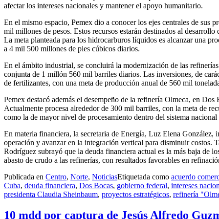
afectar los intereses nacionales y mantener el apoyo humanitario.
En el mismo espacio, Pemex dio a conocer los ejes centrales de sus p
mil millones de pesos. Estos recursos estarán destinados al desarrollo
La meta planteada para los hidrocarburos líquidos es alcanzar una prod
a 4 mil 500 millones de pies cúbicos diarios.
En el ámbito industrial, se concluirá la modernización de las refinerí
conjunta de 1 millón 560 mil barriles diarios. Las inversiones, de car
de fertilizantes, con una meta de producción anual de 560 mil tonela
Pemex destacó además el desempeño de la refinería Olmeca, en Dos Bo
Actualmente procesa alrededor de 300 mil barriles, con la meta de rec
como la de mayor nivel de procesamiento dentro del sistema nacional 
En materia financiera, la secretaria de Energía, Luz Elena González,
operación y avanzar en la integración vertical para disminuir costos. 
Rodríguez subrayó que la deuda financiera actual es la más baja de los
abasto de crudo a las refinerías, con resultados favorables en refinació
Publicada en
Centro
,
Norte
,
Noticias
Etiquetada como
acuerdo comerc
Cuba
,
deuda financiera
,
Dos Bocas
,
gobierno federal
,
intereses nacio
presidenta Claudia Sheinbaum
,
proyectos estratégicos
,
refinería "Olm
10 mdd por captura de Jesús Alfredo Guzm