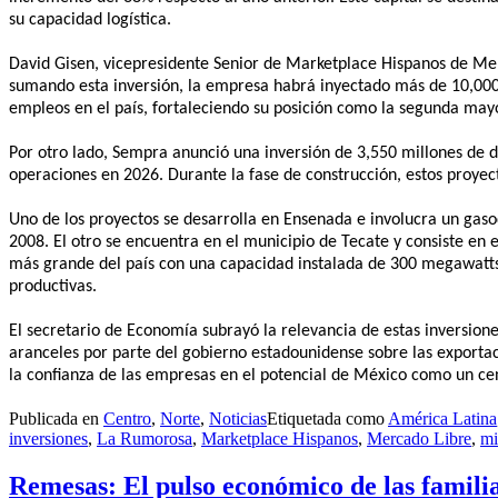
su capacidad logística.
David Gisen, vicepresidente Senior de Marketplace Hispanos de Mer
sumando esta inversión, la empresa habrá inyectado más de 10,000
empleos en el país, fortaleciendo su posición como la segunda may
Por otro lado, Sempra anunció una inversión de 3,550 millones de d
operaciones en 2026. Durante la fase de construcción, estos proy
Uno de los proyectos se desarrolla en Ensenada e involucra un gas
2008. El otro se encuentra en el municipio de Tecate y consiste en
más grande del país con una capacidad instalada de 300 megawatts,
productivas.
El secretario de Economía subrayó la relevancia de estas inversion
aranceles por parte del gobierno estadounidense sobre las exporta
la confianza de las empresas en el potencial de México como un cen
Publicada en
Centro
,
Norte
,
Noticias
Etiquetada como
América Latina
inversiones
,
La Rumorosa
,
Marketplace Hispanos
,
Mercado Libre
,
mi
Remesas: El pulso económico de las famili