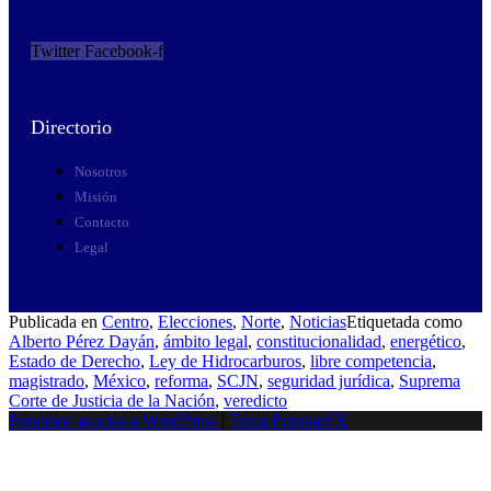
Twitter
Facebook-f
Directorio
Nosotros
Misión
Contacto
Legal
Publicada en
Centro
,
Elecciones
,
Norte
,
Noticias
Etiquetada como
Alberto Pérez Dayán
,
ámbito legal
,
constitucionalidad
,
energético
,
Estado de Derecho
,
Ley de Hidrocarburos
,
libre competencia
,
magistrado
,
México
,
reforma
,
SCJN
,
seguridad jurídica
,
Suprema
Corte de Justicia de la Nación
,
veredicto
Funciona gracias a WordPress
|
Tema PopularFX