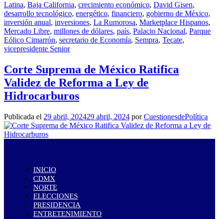
Latina
,
Baja California
,
crecimiento económico
,
David Gisen
,
desarrollo tecnológico
,
energético
,
financiero
,
gobierno de México
,
inversión anual
,
inversiones
,
La Rumorosa
,
Marketplace Hispanos
,
Mercado Libre
,
millones de dólares
,
país
,
Palacio Nacional
,
Parque
Eólico Cimarrón
,
secretario de Economía
,
Sempra
,
Tecate
,
vicepresidente Senior
Corte Suprema de México Ratifica
Validez de Reforma a Ley de
Hidrocarburos
Publicada el
29 abril, 2024
29 abril, 2024
por
CuestionesdePolítica
INICIO
CDMX
NORTE
ELECCIONES
PRESIDENCIA
ENTRETENIMIENTO