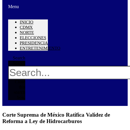
Menu
INICIO
CDMX
NORTE
ELECCIONES
PRESIDENCIA
ENTRETENIMIENTO
Search
Search
Close
this
search
box.
Corte Suprema de México Ratifica Validez de
Reforma a Ley de Hidrocarburos