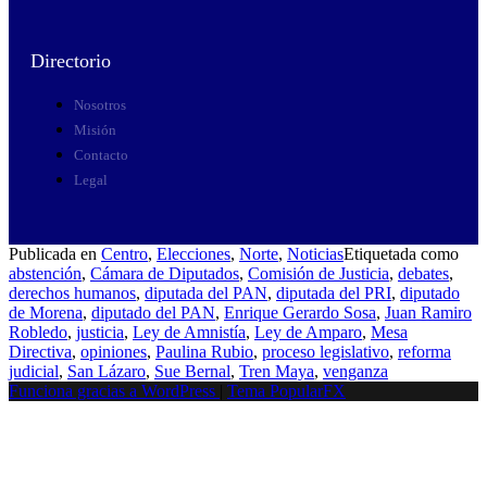
Directorio
Nosotros
Misión
Contacto
Legal
Publicada en
Centro
,
Elecciones
,
Norte
,
Noticias
Etiquetada como
abstención
,
Cámara de Diputados
,
Comisión de Justicia
,
debates
,
derechos humanos
,
diputada del PAN
,
diputada del PRI
,
diputado
de Morena
,
diputado del PAN
,
Enrique Gerardo Sosa
,
Juan Ramiro
Robledo
,
justicia
,
Ley de Amnistía
,
Ley de Amparo
,
Mesa
Directiva
,
opiniones
,
Paulina Rubio
,
proceso legislativo
,
reforma
judicial
,
San Lázaro
,
Sue Bernal
,
Tren Maya
,
venganza
Funciona gracias a WordPress
|
Tema PopularFX