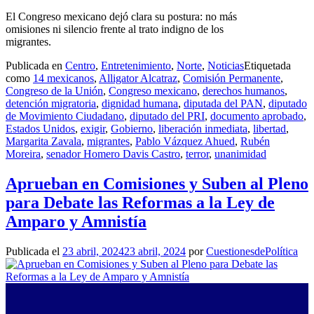
El Congreso mexicano dejó clara su postura: no más
omisiones ni silencio frente al trato indigno de los
migrantes.
Publicada en
Centro
,
Entretenimiento
,
Norte
,
Noticias
Etiquetada
como
14 mexicanos
,
Alligator Alcatraz
,
Comisión Permanente
,
Congreso de la Unión
,
Congreso mexicano
,
derechos humanos
,
detención migratoria
,
dignidad humana
,
diputada del PAN
,
diputado
de Movimiento Ciudadano
,
diputado del PRI
,
documento aprobado
,
Estados Unidos
,
exigir
,
Gobierno
,
liberación inmediata
,
libertad
,
Margarita Zavala
,
migrantes
,
Pablo Vázquez Ahued
,
Rubén
Moreira
,
senador Homero Davis Castro
,
terror
,
unanimidad
Aprueban en Comisiones y Suben al Pleno
para Debate las Reformas a la Ley de
Amparo y Amnistía
Publicada el
23 abril, 2024
23 abril, 2024
por
CuestionesdePolítica