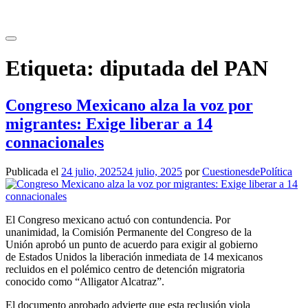
Saltar
al
contenido
Etiqueta:
diputada del PAN
Congreso Mexicano alza la voz por
migrantes: Exige liberar a 14
connacionales
Publicada el
24 julio, 2025
24 julio, 2025
por
CuestionesdePolítica
El Congreso mexicano actuó con contundencia. Por
unanimidad, la Comisión Permanente del Congreso de la
Unión aprobó un punto de acuerdo para exigir al gobierno
de Estados Unidos la liberación inmediata de 14 mexicanos
recluidos en el polémico centro de detención migratoria
conocido como “Alligator Alcatraz”.
El documento aprobado advierte que esta reclusión viola