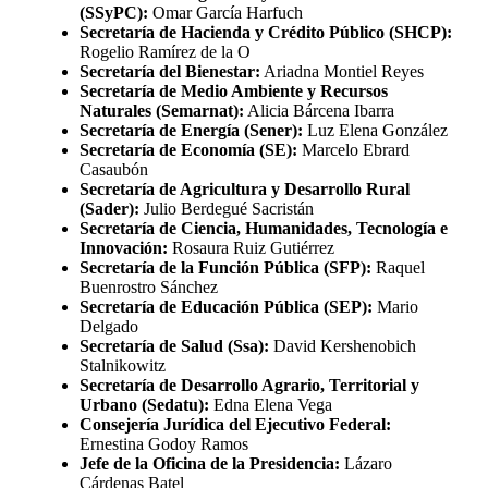
(SSyPC):
Omar García Harfuch
Secretaría de Hacienda y Crédito Público (SHCP):
Rogelio Ramírez de la O
Secretaría del Bienestar:
Ariadna Montiel Reyes
Secretaría de Medio Ambiente y Recursos
Naturales (Semarnat):
Alicia Bárcena Ibarra
Secretaría de Energía (Sener):
Luz Elena González
Secretaría de Economía (SE):
Marcelo Ebrard
Casaubón
Secretaría de Agricultura y Desarrollo Rural
(Sader):
Julio Berdegué Sacristán
Secretaría de Ciencia, Humanidades, Tecnología e
Innovación:
Rosaura Ruiz Gutiérrez
Secretaría de la Función Pública (SFP):
Raquel
Buenrostro Sánchez
Secretaría de Educación Pública (SEP):
Mario
Delgado
Secretaría de Salud (Ssa):
David Kershenobich
Stalnikowitz
Secretaría de Desarrollo Agrario, Territorial y
Urbano (Sedatu):
Edna Elena Vega
Consejería Jurídica del Ejecutivo Federal:
Ernestina Godoy Ramos
Jefe de la Oficina de la Presidencia:
Lázaro
Cárdenas Batel