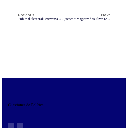
Previous
Next
Tribunal Electoral Determina Coacción De Voto Por Parte De AMLO
Jueces Y Magistrados Alzan La Voz Contra La Reforma Judicial Y Niegan Ser Corruptos
Cuestiones de Política