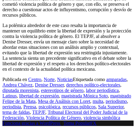
cometió violencia política de género y que, con ello, se preserva el
derecho a cuestionar actos de influyentismo, corrupción y desvío de
recursos públicos.
La polémica alrededor de este caso resalta la importancia de
mantener un equilibrio entre la libertad de expresión y la protección
contra la violencia política de género. El TEPJF, al absolver a
Denise Dresser, envía un mensaje claro sobre la necesidad de
abordar estas situaciones con un análisis amplio y contextual,
evitando que la libertad de expresión sea restringida injustamente.
La sentencia sienta un precedente significativo en el debate sobre la
libertad de expresión y el respeto a los derechos político-electorales
en el contexto de la actualidad política mexicana.
Publicada en
Centro
,
Norte
,
Noticias
Etiquetada como
amparadas
,
Andrea Chávez
,
Denise Dresser
,
derechos político-electorales
,
diputada morenista
,
estereotipos de género
,
labor periodística
,
Latinus
,
libertad de expresión
,
magistrada Mónica Soto
,
magistrado
Felipe de la Mata
,
Mesa de Análisis con Loret
,
multa
,
periodismo
,
periodista
,
Prensa
,
psicológica
,
recursos públicos
,
Sala Superior
,
tema de faldas
,
TEPJF
,
Tribunal Electoral del Poder Judicial de la
Federación
,
Violencia Política de Género
,
violencia simbólica
Funciona gracias a WordPress
|
Tema PopularFX