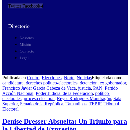
Twitter
Facebook-f
Directorio
Nosotros
Misión
Contacto
Legal
Publicada en
Centro
,
Elecciones
,
Norte
,
Noticias
Etiquetada como
candidatura
,
derechos político-electorales
,
detención
,
ex gobernador
,
Francisco Javier García Cabeza de Vaca
,
justicia
,
PAN
,
Partido
Acción Nacional
,
Poder Judicial de la Federacion
,
político-
electorales
,
proceso electoral
,
Reyes Rodríguez Mondragón
,
Sala
Superior
,
Senado de la República
,
Tamaulipas
,
TEPJF
,
Tribunal
Electoral
Denise Dresser Absuelta: Un Triunfo para
la Libertad de Expresión