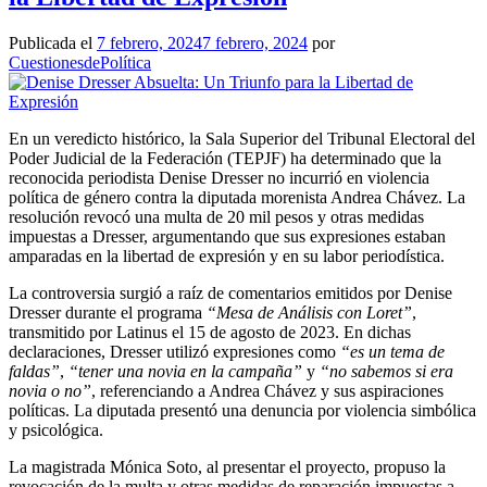
Publicada el
7 febrero, 2024
7 febrero, 2024
por
CuestionesdePolítica
En un veredicto histórico, la Sala Superior del Tribunal Electoral del
Poder Judicial de la Federación (TEPJF) ha determinado que la
reconocida periodista Denise Dresser no incurrió en violencia
política de género contra la diputada morenista Andrea Chávez. La
resolución revocó una multa de 20 mil pesos y otras medidas
impuestas a Dresser, argumentando que sus expresiones estaban
amparadas en la libertad de expresión y en su labor periodística.
La controversia surgió a raíz de comentarios emitidos por Denise
Dresser durante el programa
“Mesa de Análisis con Loret”
,
transmitido por Latinus el 15 de agosto de 2023. En dichas
declaraciones, Dresser utilizó expresiones como
“es un tema de
faldas”
,
“tener una novia en la campaña”
y
“no sabemos si era
novia o no”
, referenciando a Andrea Chávez y sus aspiraciones
políticas. La diputada presentó una denuncia por violencia simbólica
y psicológica.
La magistrada Mónica Soto, al presentar el proyecto, propuso la
revocación de la multa y otras medidas de reparación impuestas a