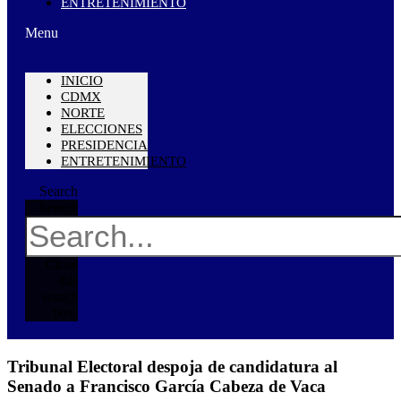
ENTRETENIMIENTO
Menu
INICIO
CDMX
NORTE
ELECCIONES
PRESIDENCIA
ENTRETENIMIENTO
Search
Search
Close
this
search
box.
Tribunal Electoral despoja de candidatura al
Senado a Francisco García Cabeza de Vaca