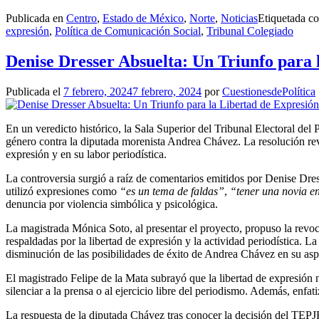
Publicada en
Centro
,
Estado de México
,
Norte
,
Noticias
Etiquetada 
expresión
,
Política de Comunicación Social
,
Tribunal Colegiado
Denise Dresser Absuelta: Un Triunfo para 
Publicada el
7 febrero, 2024
7 febrero, 2024
por
CuestionesdePolítica
En un veredicto histórico, la Sala Superior del Tribunal Electoral del
género contra la diputada morenista Andrea Chávez. La resolución re
expresión y en su labor periodística.
La controversia surgió a raíz de comentarios emitidos por Denise Dre
utilizó expresiones como
“es un tema de faldas”
,
“tener una novia e
denuncia por violencia simbólica y psicológica.
La magistrada Mónica Soto, al presentar el proyecto, propuso la revo
respaldadas por la libertad de expresión y la actividad periodística. L
disminución de las posibilidades de éxito de Andrea Chávez en su aspi
El magistrado Felipe de la Mata subrayó que la libertad de expresión n
silenciar a la prensa o al ejercicio libre del periodismo. Además, enfa
La respuesta de la diputada Chávez tras conocer la decisión del TEPJ