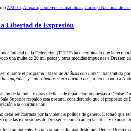
como
AMLO
,
Amparo
,
conferencias matutinas
,
Consejo Nacional de Liti
la Libertad de Expresión
 Poder Judicial de la Federación (TEPJF) ha determinado que la reconoci
vocó una multa de 20 mil pesos y otras medidas impuestas a Dresser, a
sser durante el programa
“Mesa de Análisis con Loret”
, transmitido po
n la campaña”
y
“no sabemos si era novia o no”
, referenciando a And
cación de la multa y otras medidas de reparación impuestas a Denise Dre
a Sala Superior respaldó esta postura, considerando que el propósito de 
ración a la coordinación.
o debe ser coartada por la violencia política de género. Declaró que es
tizó que las expresiones de Dresser se enmarcan en la crítica y exposici
F fue contundente. En un comunicado, manifestó que Denise Dresser com