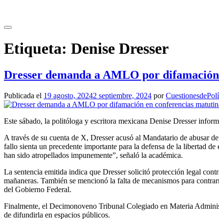
Saltar
al
contenido
Etiqueta:
Denise Dresser
Dresser demanda a AMLO por difamación 
Publicada el
19 agosto, 2024
2 septiembre, 2024
por
CuestionesdePolí
Este sábado, la politóloga y escritora mexicana Denise Dresser info
A través de su cuenta de X, Dresser acusó al Mandatario de abusar de 
fallo sienta un precedente importante para la defensa de la libertad d
han sido atropellados impunemente”, señaló la académica.
La sentencia emitida indica que Dresser solicitó protección legal cont
mañaneras. También se mencionó la falta de mecanismos para contrarre
del Gobierno Federal.
Finalmente, el Decimonoveno Tribunal Colegiado en Materia Administra
de difundirla en espacios públicos.