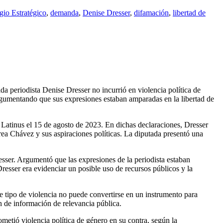
gio Estratégico
,
demanda
,
Denise Dresser
,
difamación
,
libertad de
da periodista Denise Dresser no incurrió en violencia política de
rgumentando que sus expresiones estaban amparadas en la libertad de
r Latinus el 15 de agosto de 2023. En dichas declaraciones, Dresser
rea Chávez y sus aspiraciones políticas. La diputada presentó una
sser. Argumentó que las expresiones de la periodista estaban
Dresser era evidenciar un posible uso de recursos públicos y la
te tipo de violencia no puede convertirse en un instrumento para
ón de información de relevancia pública.
etió violencia política de género en su contra, según la