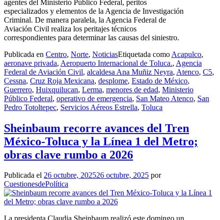
agentes del Ministerio Público Federal, peritos
especializados y elementos de la Agencia de Investigación
Criminal. De manera paralela, la Agencia Federal de
Aviación Civil realiza los peritajes técnicos
correspondientes para determinar las causas del siniestro.
Publicada en
Centro
,
Norte
,
Noticias
Etiquetada como
Acapulco
,
aeronave privada
,
Aeropuerto Internacional de Toluca.
,
Agencia
Federal de Aviación Civil
,
alcaldesa Ana Muñiz Neyra
,
Atenco
,
C5
,
Cessna
,
Cruz Roja Mexicana
,
desplome
,
Estado de México
,
Guerrero
,
Huixquilucan
,
Lerma
,
menores de edad
,
Ministerio
Público Federal
,
operativo de emergencia
,
San Mateo Atenco
,
San
Pedro Totoltepec
,
Servicios Aéreos Estrella
,
Toluca
Sheinbaum recorre avances del Tren
México-Toluca y la Línea 1 del Metro;
obras clave rumbo a 2026
Publicada el
26 octubre, 2025
26 octubre, 2025
por
CuestionesdePolítica
La presidenta Claudia Sheinbaum realizó este domingo un