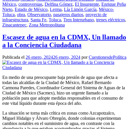
México
,
controversias
,
Delfina Gómez
,
El Insurgente
,
Enrique Peña
Nieto
,
Estado de México
,
Lerma
,
Lía Limón García
,
México-
Toluca
,
obra
,
Observatorio
,
pasajeros diarios
,
proyecto de
infraestructura
,
Santa Fe
,
Toluca
,
Tren Interurbano
,
trenes eléctricos
,
Zinacantepec
,
Zona Metropolitana
Escasez de agua en la CDMX, Un llamado
a la Conciencia Ciudadana
Publicada el
26 enero, 2024
26 enero, 2024
por
CuestionesdePolítica
En medio de una preocupante baja presión de agua que afecta a
todas las alcaldías de la Ciudad de México, Rafael Bernardo
Carmona Paredes, Coordinador General del Sistema de Aguas de la
Ciudad de México (Sacmex), hizo un urgente llamado a la
población para que adopte medidas responsables en el consumo de
este vital líquido durante esta época del año.
La situación se torna más crítica en zonas como Azcapotzalco,
Miguel Hidalgo y Álvaro Obregón, donde colonias experimentan
cambios notables en el suministro de agua, en contraste con la
abundancia a la que estaban acostumbrados gracias al Sistema