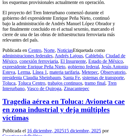
los esquemas provisionales actualmente en operación.
El proyecto del Tren Interurbano comenzó durante el
gobierno del expresidente Enrique Peña Nieto, continuó
bajo la administración de Andrés Manuel López Obrador y
fue finalmente concluido en el actual sexenio, marcando el
cierre de una de las obras de infraestructura ferroviaria más
relevantes del país.
Publicada en
Centro
,
Norte
,
Noticias
Etiquetada como
administraciones federales
,
Andrés Lajous
,
Cablebús
,
Ciudad de
México
,
conexión ferroviaria
,
El Insurgente
,
Estado de México
,
expresidente Enrique Peña Nieto
,
gobierno federal
,
Jesús Antonio
Esteva
,
Lerma
,
Línea 1
,
materia tarifaria
,
Metepec
,
Observatorio
,
presidenta Claudia Sheinbaum
,
Santa Fe
,
sistemas de transporte
,
Toluca
,
Toluca Centro
,
trabajos continuos
,
tramo final
,
Tren
Interurbano
,
Vasco de Quiroga
,
Zinacantepec
Tragedia aérea en Toluca: Avioneta cae
en zona industrial y deja múltiples
víctimas
Publicada el
16 diciembre, 2025
15 diciembre, 2025
por