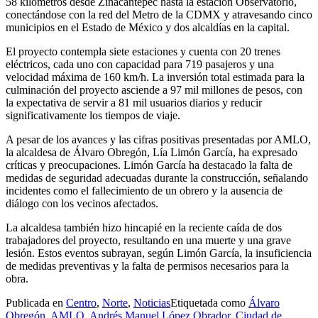
58 kilómetros desde Zinacantepec hasta la estación Observatorio,
conectándose con la red del Metro de la CDMX y atravesando cinco
municipios en el Estado de México y dos alcaldías en la capital.
El proyecto contempla siete estaciones y cuenta con 20 trenes
eléctricos, cada uno con capacidad para 719 pasajeros y una
velocidad máxima de 160 km/h. La inversión total estimada para la
culminación del proyecto asciende a 97 mil millones de pesos, con
la expectativa de servir a 81 mil usuarios diarios y reducir
significativamente los tiempos de viaje.
A pesar de los avances y las cifras positivas presentadas por AMLO,
la alcaldesa de Álvaro Obregón, Lía Limón García, ha expresado
críticas y preocupaciones. Limón García ha destacado la falta de
medidas de seguridad adecuadas durante la construcción, señalando
incidentes como el fallecimiento de un obrero y la ausencia de
diálogo con los vecinos afectados.
La alcaldesa también hizo hincapié en la reciente caída de dos
trabajadores del proyecto, resultando en una muerte y una grave
lesión. Estos eventos subrayan, según Limón García, la insuficiencia
de medidas preventivas y la falta de permisos necesarios para la
obra.
Publicada en
Centro
,
Norte
,
Noticias
Etiquetada como
Álvaro
Obregón
,
AMLO
,
Andrés Manuel López Obrador
,
Ciudad de