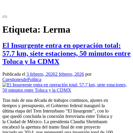
Saltar
al
contenido
Etiqueta:
Lerma
El Insurgente entra en operación total:
57.7 km, siete estaciones, 50 minutos entre
Toluca y la CDMX
Publicada el
3 febrero, 2026
2 febrero, 2026
por
CuestionesdePolítica
Tras más de una década de trabajos continuos, ajustes en
tiempos y presupuesto, el Gobierno federal inauguró la
última etapa del Tren Interurbano “El Insurgente”, con lo
que quedó concluida la conexión ferroviaria entre Toluca y
la Ciudad de México. La presidenta Claudia Sheinbaum
encabezó la apertura del tramo final de este proyecto
iniciado en 2014, que representó una inversión total de 100