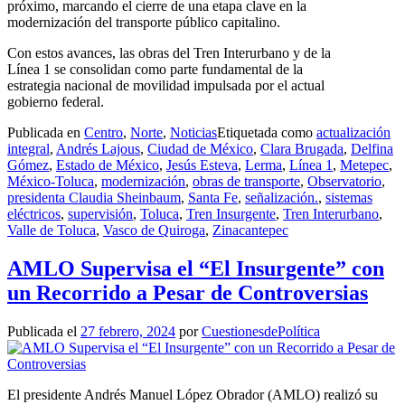
próximo, marcando el cierre de una etapa clave en la
modernización del transporte público capitalino.
Con estos avances, las obras del Tren Interurbano y de la
Línea 1 se consolidan como parte fundamental de la
estrategia nacional de movilidad impulsada por el actual
gobierno federal.
Publicada en
Centro
,
Norte
,
Noticias
Etiquetada como
actualización
integral
,
Andrés Lajous
,
Ciudad de México
,
Clara Brugada
,
Delfina
Gómez
,
Estado de México
,
Jesús Esteva
,
Lerma
,
Línea 1
,
Metepec
,
México-Toluca
,
modernización
,
obras de transporte
,
Observatorio
,
presidenta Claudia Sheinbaum
,
Santa Fe
,
señalización.
,
sistemas
eléctricos
,
supervisión
,
Toluca
,
Tren Insurgente
,
Tren Interurbano
,
Valle de Toluca
,
Vasco de Quiroga
,
Zinacantepec
AMLO Supervisa el “El Insurgente” con
un Recorrido a Pesar de Controversias
Publicada el
27 febrero, 2024
por
CuestionesdePolítica
El presidente Andrés Manuel López Obrador (AMLO) realizó su