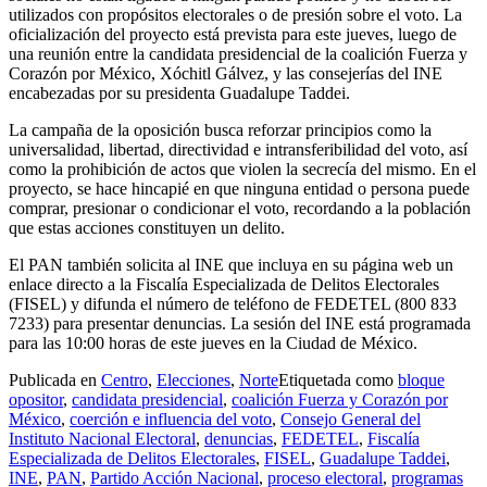
utilizados con propósitos electorales o de presión sobre el voto. La
oficialización del proyecto está prevista para este jueves, luego de
una reunión entre la candidata presidencial de la coalición Fuerza y
Corazón por México, Xóchitl Gálvez, y las consejerías del INE
encabezadas por su presidenta Guadalupe Taddei.
La campaña de la oposición busca reforzar principios como la
universalidad, libertad, directividad e intransferibilidad del voto, así
como la prohibición de actos que violen la secrecía del mismo. En el
proyecto, se hace hincapié en que ninguna entidad o persona puede
comprar, presionar o condicionar el voto, recordando a la población
que estas acciones constituyen un delito.
El PAN también solicita al INE que incluya en su página web un
enlace directo a la Fiscalía Especializada de Delitos Electorales
(FISEL) y difunda el número de teléfono de FEDETEL (800 833
7233) para presentar denuncias. La sesión del INE está programada
para las 10:00 horas de este jueves en la Ciudad de México.
Publicada en
Centro
,
Elecciones
,
Norte
Etiquetada como
bloque
opositor
,
candidata presidencial
,
coalición Fuerza y Corazón por
México
,
coerción e influencia del voto
,
Consejo General del
Instituto Nacional Electoral
,
denuncias
,
FEDETEL
,
Fiscalía
Especializada de Delitos Electorales
,
FISEL
,
Guadalupe Taddei
,
INE
,
PAN
,
Partido Acción Nacional
,
proceso electoral
,
programas