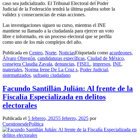
caso sea judicializado. El Tribunal Electoral del Poder
Judicial de la Federación tendrá la última palabra sobre la
validez y consecuencias de estas acciones.
Las investigaciones siguen su curso, mientras el INE
mantiene su llamado a la ciudadanía para ejercer un voto
libre e informado, en un proceso electoral que se perfila
como uno de los más complejos del año.
Publicada en
Centro
,
Norte
,
Noticias
Etiquetada como
acordeones
,
Álvaro Obregón
,
candidaturas específicas
,
Ciudad de México
,
consejera Claudia Zavala
,
denuncias
,
FISEL
,
impresos
,
INE
,
materiales
,
Norma Irene De La Cruz s
,
Poder Judicial
,
sistematizados
,
sufragio ciudadano
Facundo Santillán Julián: Al frente de la
Fiscalía Especializada en delitos
electorales
Publicada el
5 febrero, 2025
5 febrero, 2025
por
CuestionesdePolítica