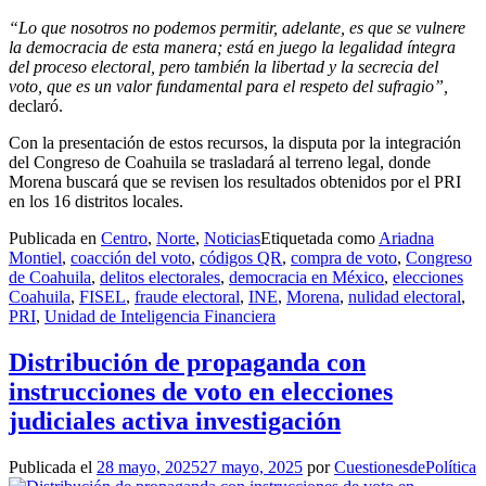
“Lo que nosotros no podemos permitir, adelante, es que se vulnere
la democracia de esta manera; está en juego la legalidad íntegra
del proceso electoral, pero también la libertad y la secrecia del
voto, que es un valor fundamental para el respeto del sufragio”,
declaró.
Con la presentación de estos recursos, la disputa por la integración
del Congreso de Coahuila se trasladará al terreno legal, donde
Morena buscará que se revisen los resultados obtenidos por el PRI
en los 16 distritos locales.
Publicada en
Centro
,
Norte
,
Noticias
Etiquetada como
Ariadna
Montiel
,
coacción del voto
,
códigos QR
,
compra de voto
,
Congreso
de Coahuila
,
delitos electorales
,
democracia en México
,
elecciones
Coahuila
,
FISEL
,
fraude electoral
,
INE
,
Morena
,
nulidad electoral
,
PRI
,
Unidad de Inteligencia Financiera
Distribución de propaganda con
instrucciones de voto en elecciones
judiciales activa investigación
Publicada el
28 mayo, 2025
27 mayo, 2025
por
CuestionesdePolítica