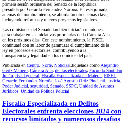
primera sesión ordinaria del Senado de la República,
presidida por Gerardo Fernández Noroña. En esta jornada,
además del nombramiento, se abordarán otros temas clave,
incluyendo reformas y nuevos proyectos legislativos.
Las comisiones del Senado también iniciarán reuniones
para trabajar en las iniciativas prioritarias de la Cámara Alta
en los próximos días. Con este nombramiento, la FISEL
continuará con su labor de garantizar el cumplimiento de la
ley en procesos electorales, contribuyendo a la
transparencia y legalidad en los comicios del país.
Publicada en
Centro
,
Norte
,
Noticias
Etiquetada como
Alejandro
Gertz Manero
,
Cámara Alta
,
delitos electorales
,
Facundo Santillán
Julián
,
fiscal general
,
Fiscalía Especializada en Materia
,
FISEL
,
Gerardo Fernández Noroña
,
José Agustín Ortiz Pinchetti
,
justicia
,
Poder Judicial
,
seguridad
,
Senado
,
SSPC
,
Unidad de Asuntos
Jurídicos
,
Unidad de Política Policial
Fiscalía Especializada en Delitos
Electorales enfrenta elecciones 2024 con
recursos limitados y numerosos desafíos