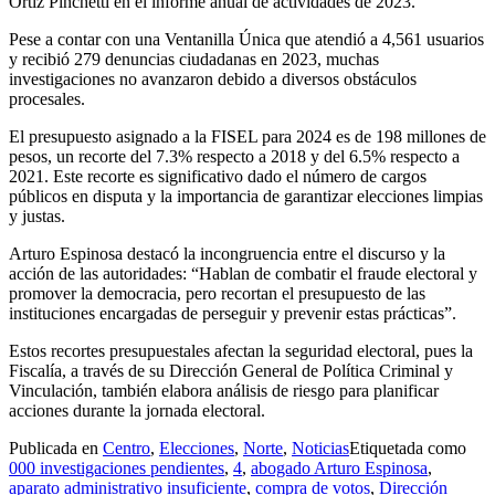
Ortiz Pinchetti en el informe anual de actividades de 2023.
Pese a contar con una Ventanilla Única que atendió a 4,561 usuarios
y recibió 279 denuncias ciudadanas en 2023, muchas
investigaciones no avanzaron debido a diversos obstáculos
procesales.
El presupuesto asignado a la FISEL para 2024 es de 198 millones de
pesos, un recorte del 7.3% respecto a 2018 y del 6.5% respecto a
2021. Este recorte es significativo dado el número de cargos
públicos en disputa y la importancia de garantizar elecciones limpias
y justas.
Arturo Espinosa destacó la incongruencia entre el discurso y la
acción de las autoridades: “Hablan de combatir el fraude electoral y
promover la democracia, pero recortan el presupuesto de las
instituciones encargadas de perseguir y prevenir estas prácticas”.
Estos recortes presupuestales afectan la seguridad electoral, pues la
Fiscalía, a través de su Dirección General de Política Criminal y
Vinculación, también elabora análisis de riesgo para planificar
acciones durante la jornada electoral.
Publicada en
Centro
,
Elecciones
,
Norte
,
Noticias
Etiquetada como
000 investigaciones pendientes
,
4
,
abogado Arturo Espinosa
,
aparato administrativo insuficiente
,
compra de votos
,
Dirección