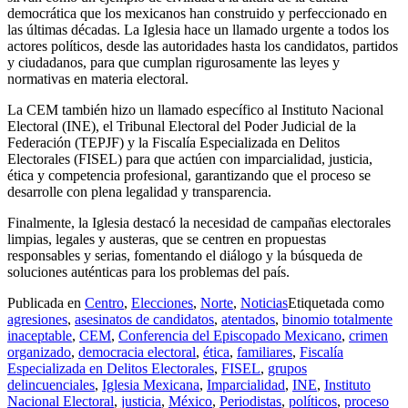
democrática que los mexicanos han construido y perfeccionado en
las últimas décadas. La Iglesia hace un llamado urgente a todos los
actores políticos, desde las autoridades hasta los candidatos, partidos
y ciudadanos, para que cumplan rigurosamente las leyes y
normativas en materia electoral.
La CEM también hizo un llamado específico al Instituto Nacional
Electoral (INE), el Tribunal Electoral del Poder Judicial de la
Federación (TEPJF) y la Fiscalía Especializada en Delitos
Electorales (FISEL) para que actúen con imparcialidad, justicia,
ética y competencia profesional, garantizando que el proceso se
desarrolle con plena legalidad y transparencia.
Finalmente, la Iglesia destacó la necesidad de campañas electorales
limpias, legales y austeras, que se centren en propuestas
responsables y serias, fomentando el diálogo y la búsqueda de
soluciones auténticas para los problemas del país.
Publicada en
Centro
,
Elecciones
,
Norte
,
Noticias
Etiquetada como
agresiones
,
asesinatos de candidatos
,
atentados
,
binomio totalmente
inaceptable
,
CEM
,
Conferencia del Episcopado Mexicano
,
crimen
organizado
,
democracia electoral
,
ética
,
familiares
,
Fiscalía
Especializada en Delitos Electorales
,
FISEL
,
grupos
delincuenciales
,
Iglesia Mexicana
,
Imparcialidad
,
INE
,
Instituto
Nacional Electoral
,
justicia
,
México
,
Periodistas
,
políticos
,
proceso