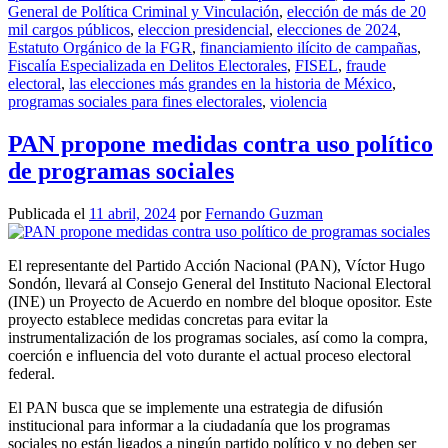
General de Política Criminal y Vinculación
,
elección de más de 20
mil cargos públicos
,
eleccion presidencial
,
elecciones de 2024
,
Estatuto Orgánico de la FGR
,
financiamiento ilícito de campañas
,
Fiscalía Especializada en Delitos Electorales
,
FISEL
,
fraude
electoral
,
las elecciones más grandes en la historia de México
,
programas sociales para fines electorales
,
violencia
PAN propone medidas contra uso político
de programas sociales
Publicada el
11 abril, 2024
por
Fernando Guzman
El representante del Partido Acción Nacional (PAN), Víctor Hugo
Sondón, llevará al Consejo General del Instituto Nacional Electoral
(INE) un Proyecto de Acuerdo en nombre del bloque opositor. Este
proyecto establece medidas concretas para evitar la
instrumentalización de los programas sociales, así como la compra,
coerción e influencia del voto durante el actual proceso electoral
federal.
El PAN busca que se implemente una estrategia de difusión
institucional para informar a la ciudadanía que los programas
sociales no están ligados a ningún partido político y no deben ser