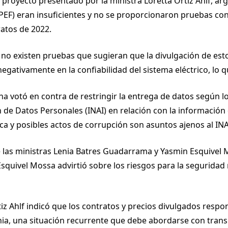
el proyecto presentado por la ministra Loretta Ortiz Ahlf
CJPEF) eran insuficientes y no se proporcionaron pruebas conc
ratos de 2022.
e no existen pruebas que sugieran que la divulgación de e
gativamente en la confiabilidad del sistema eléctrico, lo q
ena votó en contra de restringir la entrega de datos según l
 de Datos Personales (INAI) en relación con la información
 y posibles actos de corrupción son asuntos ajenos al INA
de las ministras Lenia Batres Guadarrama y Yasmin Esquivel 
Esquivel Mossa advirtió sobre los riesgos para la seguridad
Ortiz Ahlf indicó que los contratos y precios divulgados re
ornia, una situación recurrente que debe abordarse con tran