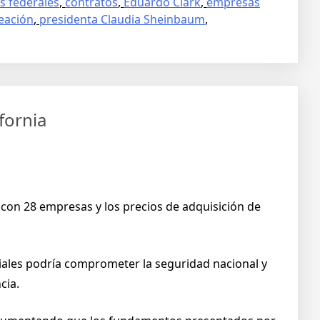
s federales
,
contratos
,
Eduardo Clark
,
empresas
eación
,
presidenta Claudia Sheinbaum
,
fornia
s con 28 empresas y los precios de adquisición de
iales podría comprometer la seguridad nacional y
cia.