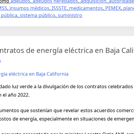
como
adeudos
,
adeudos heredados
,
adquisición
,
autoridade
MSS
,
insumos médicos
,
ISSSTE
,
medicamentos
,
PEMEX
,
plan
 pública
,
sistema público
,
suministro
tratos de energía eléctrica en Baja Cali
n
 dado luz verde a la divulgación de los contratos celebrado
n el año 2022.
rgumentos que sostenían que revelar estos acuerdos comerc
ostos de energía, especialmente en situaciones de emergen