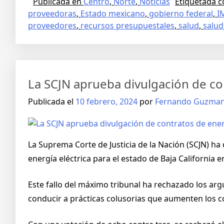
Publicada en
Centro
,
Norte
,
Noticias
Etiquetada 
proveedoras
,
Estado mexicano
,
gobierno federal
,
I
proveedores
,
recursos presupuestales
,
salud
,
salud
La SCJN aprueba divulgación de con
Publicada el
10 febrero, 2024
por
Fernando Guzma
La Suprema Corte de Justicia de la Nación (SCJN) ha
energía eléctrica para el estado de Baja California e
Este fallo del máximo tribunal ha rechazado los a
conducir a prácticas colusorias que aumenten los c