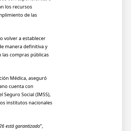
n los recursos
mplimiento de las
o volver a establecer
e manera definitiva y
n las compras públicas
nción Médica, aseguró
cano cuenta con
l Seguro Social (IMSS),
los institutos nacionales
26 está garantizado
”,