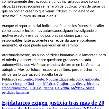
completamente destrozados, algunos incrustados unos contra
otros. Las redes sociales se llenaron de publicaciones de usuarios
que no podían creer lo que veían.
“¡Parecía una escena de
desastre!”,
publicó un usuario en X.
Aunque el reporte inicial indica una falla en los frenos del tráiler
como causa principal, las autoridades siguen investigando el
motivo exacto y evaluando posibles sanciones para los
responsables. Este accidente nos recuerda que en cualquier
momento, el caos puede aparecer en el camino.
Afortunadamente, no hubo pérdidas humanas que lamentar, pero
el miedo y la incertidumbre quedaron grabados en cada
automovilista que vivió esos minutos de terror en La Venta. La
autopista México-Toluca recupera su ritmo, pero muchos no
olvidarán lo que sucedió aquella tarde.
Publicada en
Centro
,
Norte
,
Noticias
Etiquetada como
autopista
,
caseta
,
choque
,
Ciudad de México
,
Cuajimalpa
,
diez vehículos
,
embotellamiento.
,
ERUM
,
frenos
,
La Venta
,
México-Toluca
,
pérdidas humanas
Ejidatarios exigen justicia tras más de 20