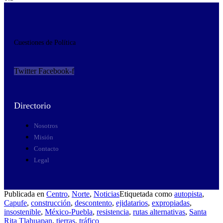
Cuestiones de Política
Twitter
Facebook-f
Directorio
Nosotros
Misión
Contacto
Legal
Publicada en
Centro
,
Norte
,
Noticias
Etiquetada como
autopista
,
Capufe
,
construcción
,
descontento
,
ejidatarios
,
expropiadas
,
insostenible
,
México-Puebla
,
resistencia
,
rutas alternativas
,
Santa
Rita Tlahuapan
,
tierras
,
tráfico