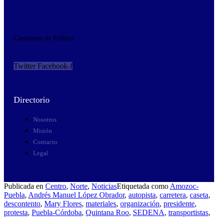
Cuestiones de Política
Twitter
Facebook-f
Directorio
Nosotros
Misión
Contacto
Legal
Publicada en
Centro
,
Norte
,
Noticias
Etiquetada como
Amozoc-
Puebla
,
Andrés Manuel López Obrador
,
autopista
,
carretera
,
caseta
,
descontento
,
Mary Flores
,
materiales
,
organización
,
presidente
,
protesta
,
Puebla-Córdoba
,
Quintana Roo
,
SEDENA
,
transportistas
,