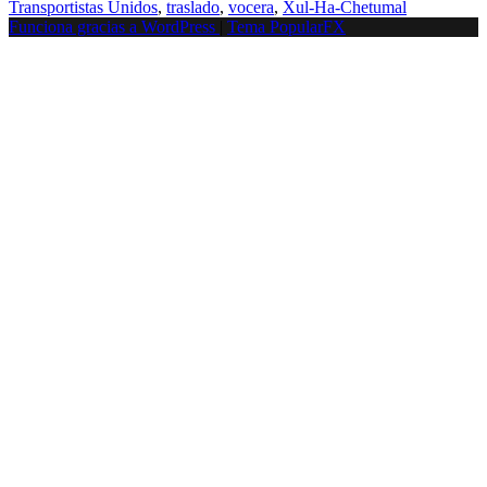
Transportistas Unidos
,
traslado
,
vocera
,
Xul-Ha-Chetumal
Funciona gracias a WordPress
|
Tema PopularFX