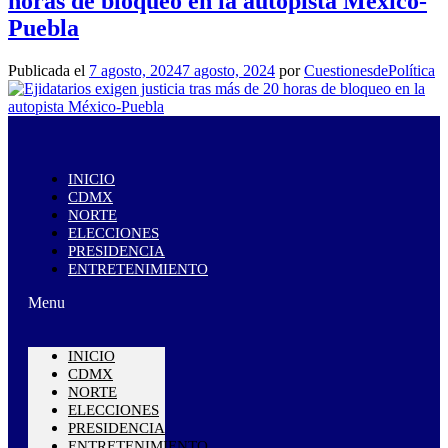
horas de bloqueo en la autopista México-
Puebla
Publicada el
7 agosto, 2024
7 agosto, 2024
por
CuestionesdePolítica
INICIO
CDMX
NORTE
ELECCIONES
PRESIDENCIA
ENTRETENIMIENTO
Menu
INICIO
CDMX
NORTE
ELECCIONES
PRESIDENCIA
ENTRETENIMIENTO