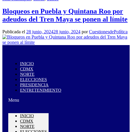
Bloqueos en Puebla y Quintana Roo por
adeudos del Tren Maya se ponen al límite
Publicada el
28 junio, 2024
28 junio, 2024
por
CuestionesdePolítica
INICIO
CDMX
NORTE
ELECCIONES
PRESIDENCIA
ENTRETENIMIENTO
Menu
INICIO
CDMX
NORTE
ELECCIONES