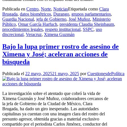
Publicada en
Centro
,
Norte
,
Noticias
Etiquetada como
Clara
Brugada
,
datos biométricos
,
Durango
,
grupos parlamentarios
,
Guardia Nacional
,
jefa de Gobierno
,
José Muñoz
,
Ministerio
Público
,
Omar García Harfuch
,
presidenta Claudia Sheinbaum
,
procedimientos legales
,
respeto institucional
,
SSPC
,
uso
discrecional
,
Veracruz
,
Ximena Guzmán
Bajo la lupa primer rostro de asesino de
Ximena y José; aceleran acciones de
búsqueda
Publicada el
22 mayo, 2025
21 mayo, 2025
por
CuestionesdePolítica
La investigación sobre el atentado que cobró la vida de
Ximena Guzmán y José Muñoz, colaboradores cercanos de
la jefa de Gobierno de la Ciudad de México, Clara
Brugada, ha dado un giro inesperado. Las autoridades
capitalinas ya cuentan con una imagen clara del rostro del
presunto agresor, obtenida gracias a material exclusivo
compartido por el periodista Carlos Jiménez, conductor del