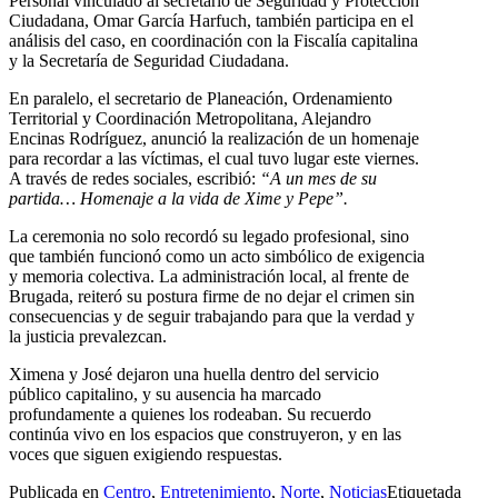
Personal vinculado al secretario de Seguridad y Protección
Ciudadana, Omar García Harfuch, también participa en el
análisis del caso, en coordinación con la Fiscalía capitalina
y la Secretaría de Seguridad Ciudadana.
En paralelo, el secretario de Planeación, Ordenamiento
Territorial y Coordinación Metropolitana, Alejandro
Encinas Rodríguez, anunció la realización de un homenaje
para recordar a las víctimas, el cual tuvo lugar este viernes.
A través de redes sociales, escribió:
“A un mes de su
partida… Homenaje a la vida de Xime y Pepe”.
La ceremonia no solo recordó su legado profesional, sino
que también funcionó como un acto simbólico de exigencia
y memoria colectiva. La administración local, al frente de
Brugada, reiteró su postura firme de no dejar el crimen sin
consecuencias y de seguir trabajando para que la verdad y
la justicia prevalezcan.
Ximena y José dejaron una huella dentro del servicio
público capitalino, y su ausencia ha marcado
profundamente a quienes los rodeaban. Su recuerdo
continúa vivo en los espacios que construyeron, y en las
voces que siguen exigiendo respuestas.
Publicada en
Centro
,
Entretenimiento
,
Norte
,
Noticias
Etiquetada