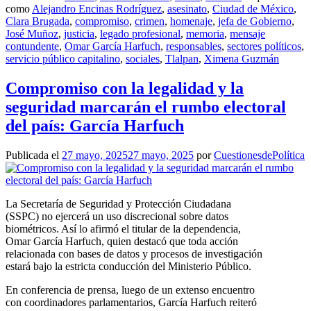
como
Alejandro Encinas Rodríguez
,
asesinato
,
Ciudad de México
,
Clara Brugada
,
compromiso
,
crimen
,
homenaje
,
jefa de Gobierno
,
José Muñoz
,
justicia
,
legado profesional
,
memoria
,
mensaje
contundente
,
Omar García Harfuch
,
responsables
,
sectores políticos
,
servicio público capitalino
,
sociales
,
Tlalpan
,
Ximena Guzmán
Compromiso con la legalidad y la
seguridad marcarán el rumbo electoral
del país: García Harfuch
Publicada el
27 mayo, 2025
27 mayo, 2025
por
CuestionesdePolítica
La Secretaría de Seguridad y Protección Ciudadana
(SSPC) no ejercerá un uso discrecional sobre datos
biométricos. Así lo afirmó el titular de la dependencia,
Omar García Harfuch, quien destacó que toda acción
relacionada con bases de datos y procesos de investigación
estará bajo la estricta conducción del Ministerio Público.
En conferencia de prensa, luego de un extenso encuentro
con coordinadores parlamentarios, García Harfuch reiteró