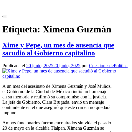
Saltar
al
contenido
Etiqueta:
Ximena Guzmán
Xime y Pepe, un mes de ausencia que
sacudió al Gobierno capitalino
Publicada el
20 junio, 2025
20 junio, 2025
por
CuestionesdePolítica
A un mes del asesinato de Ximena Guzmán y José Muñoz,
el Gobierno de la Ciudad de México rindió un homenaje
en su memoria y reafirmó su compromiso con la justicia.
La jefa de Gobierno, Clara Brugada, envió un mensaje
contundente en el que aseguró que este crimen no quedará
impune.
Ambos funcionarios fueron encontrados sin vida el pasado
20 de mayo en la alcaldía Tlalpan. Ximena Guzmán se