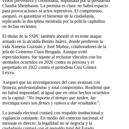
visión preventiva y coordinada, impulsada por la presidenta
Claudia Sheinbaum. La premisa es clara: no habrá espacio
para provocaciones ni actos represivos. El compromiso,
aseguró, es garantizar el bienestar de la ciudadanía,
replicando la disciplina mostrada por la policía capitalina
en fechas recientes.
El titular de la SSPC también abordó el reciente ataque
armado en la alcaldía Benito Juárez, donde perdieron la
vida Ximena Guzmán y José Muñoz, colaboradores de la
jefa de Gobierno Clara Brugada. Aunque evitó
especulaciones, fue tajante al rechazar vínculos con los
atentados ocurridos en 2020 contra su persona y el
perpetrado en 2022 contra el periodista Ciro Gómez
Leyva.
Aseguró que las investigaciones del caso avanzan con
firmeza, profesionalismo y total compromiso. Reafirmó que
no habrá impunidad, al igual que en otros hechos ocurridos
en la capital:
“No importa el tiempo que tarden, las
investigaciones son firmes y vamos a dar resultados”.
La jornada electoral contará con respaldo institucional y
vigilancia constante. En medio del contexto nacional, el
mensaje es directo: la legalidad no se negocia y la
ciudadanía contará con el respaldo total del Estado.