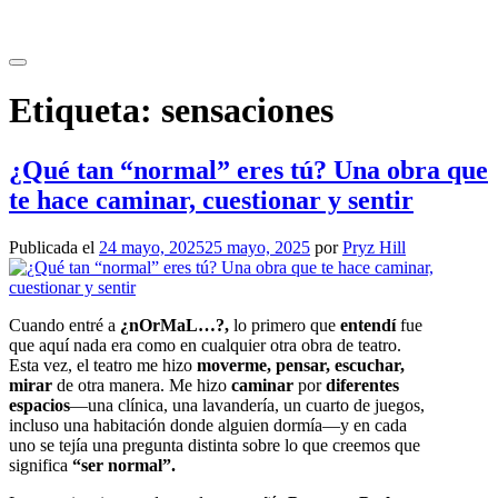
Saltar
al
contenido
Etiqueta:
sensaciones
¿Qué tan “normal” eres tú? Una obra que
te hace caminar, cuestionar y sentir
Publicada el
24 mayo, 2025
25 mayo, 2025
por
Pryz Hill
Cuando entré a
¿nOrMaL…?,
lo primero que
entendí
fue
que aquí nada era como en cualquier otra obra de teatro.
Esta vez, el teatro me hizo
moverme, pensar, escuchar,
mirar
de otra manera. Me hizo
caminar
por
diferentes
espacios
—una clínica, una lavandería, un cuarto de juegos,
incluso una habitación donde alguien dormía—y en cada
uno se tejía una pregunta distinta sobre lo que creemos que
significa
“ser normal”.