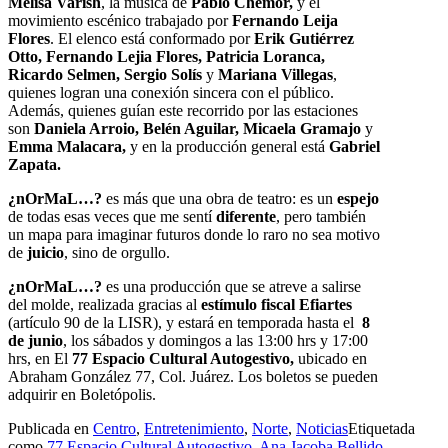
Melisa Varish
, la música de
Pablo Chemor,
y el
movimiento escénico trabajado por
Fernando Leija
Flores
. El elenco está conformado por
Erik Gutiérrez
Otto, Fernando Lejia Flores, Patricia Loranca,
Ricardo Selmen, Sergio Solís
y
Mariana Villegas
,
quienes logran una conexión sincera con el público.
Además, quienes guían este recorrido por las estaciones
son
Daniela Arroio, Belén Aguilar, Micaela Gramajo
y
Emma Malacara,
y en la producción general está
Gabriel
Zapata.
¿nOrMaL…?
es más que una obra de teatro: es un
espejo
de todas esas veces que me sentí
diferente
, pero también
un mapa para imaginar futuros donde lo raro no sea motivo
de
juicio
, sino de orgullo.
¿nOrMaL…?
es una producción que se atreve a salirse
del molde, realizada gracias al
estímulo fiscal Efiartes
(artículo 90 de la LISR), y estará en temporada hasta el
8
de junio
, los sábados y domingos a las 13:00 hrs y 17:00
hrs, en El
77 Espacio Cultural Autogestivo,
ubicado en
Abraham González 77, Col. Juárez. Los boletos se pueden
adquirir en Boletópolis.
Publicada en
Centro
,
Entretenimiento
,
Norte
,
Noticias
Etiquetada
como
77 Espacio Cultural Autogestivo
,
Ana Jacoba Bellido
,