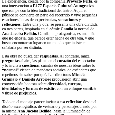
La experiencia, creada por la compañía
Proyecto Perla,
es
una intervención a
El 77 Espacio Cultural Autogestivo
que rompe con la idea tradicional del teatro. Aquí, el
público se convierte en parte del recorrido y vive pequeñas
estaciones llenas de
experiencias, sensaciones
y
reflexiones.
Entre una y otra, se presenta una obra dividida
en tres partes, inspirada en el
cómic Camila
la normal de
Ana Jacoba Bellido.
Camila, la protagonista, es una niña
que
no encaja
, que parece estar hecha de otra tela, y que
busca encontrar su lugar en un mundo que insiste en
señalarla por ser distinta.
Esta obra no busca dar
respuestas.
Al contrario, lanza
preguntas
al aire, las planta en el
corazón
del espectador
y lo invita a
cuestionar
cuántas de nuestras ideas sobre lo
“normal”
vienen de mandatos sociales, de estándares que
repetimos sin saber por qué. Las directoras
Micaela
Gramajo
y
Daniela Arroio
se propusieron abrir una
conversación honesta sobre
diversidad, cuerpos,
identidades
y formas de existir
, con un enfoque
sensible
y
libre
de
prejuicios
.
Todo en el montaje parece invitar a esa
reflexión
: desde el
diseño escenográfico, de vestuario y personajes creado por
la misma
Ana Jacoba Bellido
, hasta la iluminación de