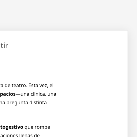
tir
 de teatro. Esta vez, el
spacios
—una clínica, una
na pregunta distinta
utogestivo
que rompe
taciones llenas de