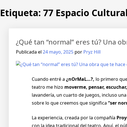
Etiqueta:
77 Espacio Cultura
¿Qué tan “normal” eres tú? Una obr
Publicada el
24 mayo, 2025
por
Pryz Hill
Cuando entré a
¿nOrMaL…?,
lo primero qu
teatro me hizo
moverme, pensar, escuchar
lavandería, un cuarto de juegos, incluso un
sobre lo que creemos que significa
“ser nor
La experiencia, creada por la compañía
Proy
con la idea tradicional del teatro. Aquí, el 