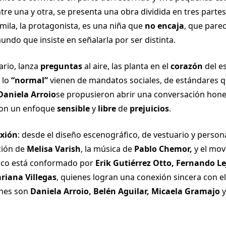
tre una y otra, se presenta una obra dividida en tres partes
ila, la protagonista, es una niña que
no encaja
, que pare
undo que insiste en señalarla por ser distinta.
ario, lanza
preguntas
al aire, las planta en el
corazón
del e
 lo
“normal”
vienen de mandatos sociales, de estándares q
aniela Arroio
se propusieron abrir una conversación hon
con un enfoque
sensible
y
libre
de
prejuicios
.
exión
: desde el diseño escenográfico, de vestuario y person
ación de
Melisa Varish
, la música de
Pablo Chemor,
y el mov
enco está conformado por
Erik Gutiérrez Otto, Fernando Lej
riana Villegas
, quienes logran una conexión sincera con e
ones son
Daniela Arroio, Belén Aguilar, Micaela Gramajo