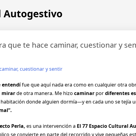
l Autogestivo
a que te hace caminar, cuestionar y sen
e
entendí
fue que aquí nada era como en cualquier otra obra
,
mirar
de otra manera. Me hizo
caminar
por
diferentes e
a habitación donde alguien dormía—y en cada uno se tejía u
mal”.
ecto Perla,
es una intervención a
El 77 Espacio Cultural A
público se convierte en parte del recorrido y vive pequeñas es