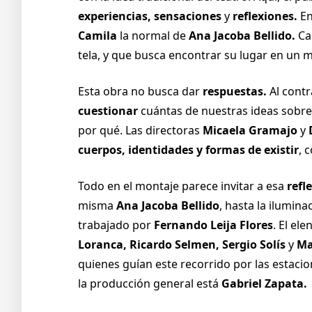
experiencias, sensaciones
y
reflexiones.
En
Camila
la normal de
Ana Jacoba Bellido.
Cam
tela, y que busca encontrar su lugar en un m
Esta obra no busca dar
respuestas.
Al contr
cuestionar
cuántas de nuestras ideas sobre
por qué. Las directoras
Micaela Gramajo
y
D
cuerpos, identidades
y formas de existir
, 
Todo en el montaje parece invitar a esa
refl
misma
Ana Jacoba Bellido
, hasta la ilumin
trabajado por
Fernando Leija Flores
. El el
Loranca, Ricardo Selmen, Sergio Solís
y
Ma
quienes guían este recorrido por las estaci
la producción general está
Gabriel Zapata.