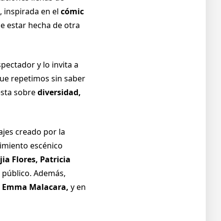
, inspirada en el
cómic
ce estar hecha de otra
spectador y lo invita a
ue repetimos sin saber
esta sobre
diversidad,
ajes creado por la
imiento escénico
ia Flores, Patricia
l público. Además,
y
Emma Malacara,
y en