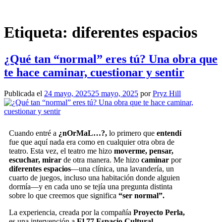
Saltar
al
contenido
Etiqueta:
diferentes espacios
¿Qué tan “normal” eres tú? Una obra que
te hace caminar, cuestionar y sentir
Publicada el
24 mayo, 2025
25 mayo, 2025
por
Pryz Hill
Cuando entré a
¿nOrMaL…?,
lo primero que
entendí
fue que aquí nada era como en cualquier otra obra de
teatro. Esta vez, el teatro me hizo
moverme, pensar,
escuchar,
mirar
de otra manera. Me hizo
caminar
por
diferentes espacios
—una clínica, una lavandería, un
cuarto de juegos, incluso una habitación donde alguien
dormía—y en cada uno se tejía una pregunta distinta
sobre lo que creemos que significa
“ser normal”.
La experiencia, creada por la compañía
Proyecto Perla,
es una intervención a
El 77 Espacio Cultural