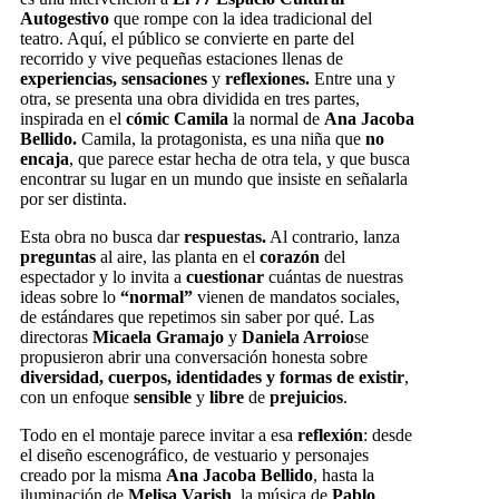
Autogestivo
que rompe con la idea tradicional del
teatro. Aquí, el público se convierte en parte del
recorrido y vive pequeñas estaciones llenas de
experiencias, sensaciones
y
reflexiones.
Entre una y
otra, se presenta una obra dividida en tres partes,
inspirada en el
cómic Camila
la normal de
Ana Jacoba
Bellido.
Camila, la protagonista, es una niña que
no
encaja
, que parece estar hecha de otra tela, y que busca
encontrar su lugar en un mundo que insiste en señalarla
por ser distinta.
Esta obra no busca dar
respuestas.
Al contrario, lanza
preguntas
al aire, las planta en el
corazón
del
espectador y lo invita a
cuestionar
cuántas de nuestras
ideas sobre lo
“normal”
vienen de mandatos sociales,
de estándares que repetimos sin saber por qué. Las
directoras
Micaela Gramajo
y
Daniela Arroio
se
propusieron abrir una conversación honesta sobre
diversidad, cuerpos, identidades
y formas de existir
,
con un enfoque
sensible
y
libre
de
prejuicios
.
Todo en el montaje parece invitar a esa
reflexión
: desde
el diseño escenográfico, de vestuario y personajes
creado por la misma
Ana Jacoba Bellido
, hasta la
iluminación de
Melisa Varish
, la música de
Pablo