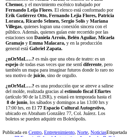
Chemor,
y el movimiento escénico trabajado por
Fernando Leija Flores
. El elenco está conformado por
Erik Gutiérrez Otto, Fernando Lejia Flores, Patricia
Loranca, Ricardo Selmen, Sergio Solís
y
Mariana
Villegas
, quienes logran una conexión sincera con el
público. Además, quienes guían este recorrido por las
estaciones son
Daniela Arroio, Belén Aguilar, Micaela
Gramajo
y
Emma Malacara,
y en la producción
general está
Gabriel Zapata.
¿nOrMaL…?
es más que una obra de teatro: es un
espejo
de todas esas veces que me sentí
diferente
, pero
también un mapa para imaginar futuros donde lo raro no
sea motivo de
juicio
, sino de orgullo.
¿nOrMaL…?
es una producción que se atreve a salirse
del molde, realizada gracias al
estímulo fiscal Efiartes
(artículo 90 de la LISR), y estará en temporada hasta el
8 de junio
, los sábados y domingos a las 13:00 hrs y
17:00 hrs, en El
77 Espacio Cultural Autogestivo,
ubicado en Abraham González 77, Col. Juárez. Los
boletos se pueden adquirir en Boletópolis.
Publicada en
Centro
,
Entretenimiento
,
Norte
,
Noticias
Etiquetada