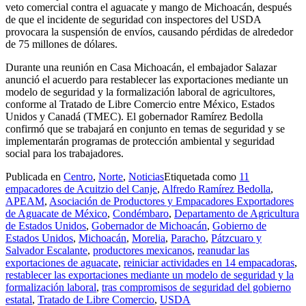
veto comercial contra el aguacate y mango de Michoacán, después
de que el incidente de seguridad con inspectores del USDA
provocara la suspensión de envíos, causando pérdidas de alrededor
de 75 millones de dólares.
Durante una reunión en Casa Michoacán, el embajador Salazar
anunció el acuerdo para restablecer las exportaciones mediante un
modelo de seguridad y la formalización laboral de agricultores,
conforme al Tratado de Libre Comercio entre México, Estados
Unidos y Canadá (TMEC). El gobernador Ramírez Bedolla
confirmó que se trabajará en conjunto en temas de seguridad y se
implementarán programas de protección ambiental y seguridad
social para los trabajadores.
Publicada en
Centro
,
Norte
,
Noticias
Etiquetada como
11
empacadores de Acuitzio del Canje
,
Alfredo Ramírez Bedolla
,
APEAM
,
Asociación de Productores y Empacadores Exportadores
de Aguacate de México
,
Condémbaro
,
Departamento de Agricultura
de Estados Unidos
,
Gobernador de Michoacán
,
Gobierno de
Estados Unidos
,
Michoacán
,
Morelia
,
Paracho
,
Pátzcuaro y
Salvador Escalante
,
productores mexicanos
,
reanudar las
exportaciones de aguacate
,
reiniciar actividades en 14 empacadoras
,
restablecer las exportaciones mediante un modelo de seguridad y la
formalización laboral
,
tras compromisos de seguridad del gobierno
estatal
,
Tratado de Libre Comercio
,
USDA