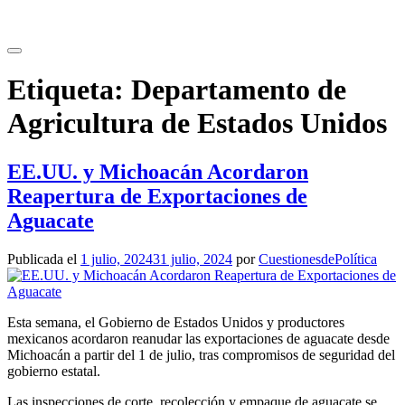
Saltar
al
contenido
Etiqueta:
Departamento de
Agricultura de Estados Unidos
EE.UU. y Michoacán Acordaron
Reapertura de Exportaciones de
Aguacate
Publicada el
1 julio, 2024
31 julio, 2024
por
CuestionesdePolítica
Esta semana, el Gobierno de Estados Unidos y productores
mexicanos acordaron reanudar las exportaciones de aguacate desde
Michoacán a partir del 1 de julio, tras compromisos de seguridad del
gobierno estatal.
Las inspecciones de corte, recolección y empaque de aguacate se