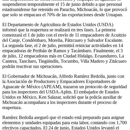
suspendieron temporalmente el 15 de junio debido a que personal
estadounidense fue retenido en Paracho, Michoacán, lo que provocó
que solo se empacara el 70% de las exportaciones desde Uruapan.
El Departamento de Agricultura de Estados Unidos (USDA)
informó que la reapertura se realizará en tres fases. La primera
comenzará el 1 de julio con el envío de 11 empacadores de Acuitzio
del Canje, Condémbaro, Morelia, Pátzcuaro y Salvador Escalante.
La segunda fase, el 2 de julio, permitirá reiniciar actividades en 14
empacadoras de Peribán de Ramos y Tacámbaro. Finalmente, el 3
de julio, 12 empacadoras más en Ciudad Hidalgo, Ecuandureo, La
Cantera, Tancítaro, Tingüindín, Tocumbo, Villa Madero y Zitácuaro
podrán reactivar sus operaciones.
El Gobernador de Michoacán, Alfredo Ramírez Bedolla, junto con
la Asociación de Productores y Empacadores Exportadores de
Aguacate de México (APEAM), trazaron un protocolo de seguridad
para los inspectores del USDA-Aphis. El embajador de Estados
Unidos en México, Ken Salazar, solicitó que la policía auxiliar de
Michoacán acompañara a los inspectores durante el proceso de
reapertura.
Ramírez Bedolla aseguró que el estado está preparado para asignar
elementos y unidades equipadas para esta labor, contando con 1,700
efectivos capacitados. El 24 de junio, Estados Unidos levantó el